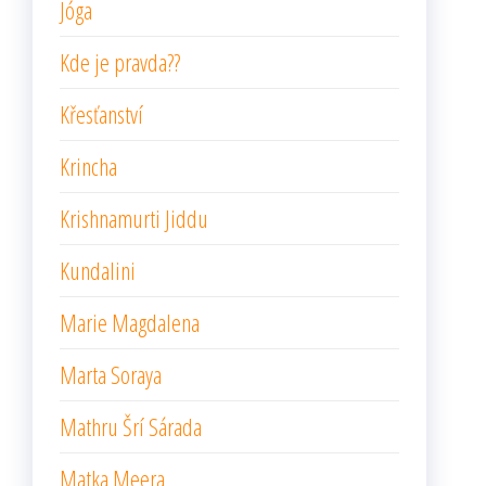
Jóga
Kde je pravda??
Křesťanství
Krincha
Krishnamurti Jiddu
Kundalini
Marie Magdalena
Marta Soraya
Mathru Šrí Sárada
Matka Meera