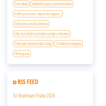
Třetí otázka
Uklidnění mysli je prvním krokem
Vnitřní pozornost - taky trochu legrace..
Vztahy žen a mužů a Jednota
Vždy musí dojít k vyrovnání energií a informací
Země jako Výcvikový tábor Lásky
Z Tomášova evangelia
Úloha gurua
RSS FEED
Sri Brahmam Praha 2026