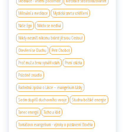
Meditace - vnitřní pozornost
Meditace sebedotazováním
Milování a meditace
Mystická smrt a vzkříšení
Naše Ego
Nikdo se nedívá
Nikdy nesmíš nikomu bránit jít svou Cestou!
Otevření se Duchu
Petr Chobot
Proč muž a žena vytváří vztah
První otázka
Prázdné zrcadlo
Radostná zpráva o Lásce – evangelium Lásky
Sedm stupňů duchovního vıvoje
Studna božské energie
Tanec energií
Ticho a klid
Tomášovo evangelium - výroky o postavení člověka