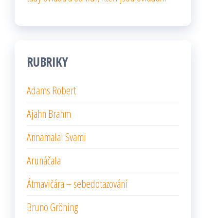
RUBRIKY
Adams Robert
Ajahn Brahm
Annamalai Svami
Arunáčala
Átmavičára – sebedotazování
Bruno Gröning