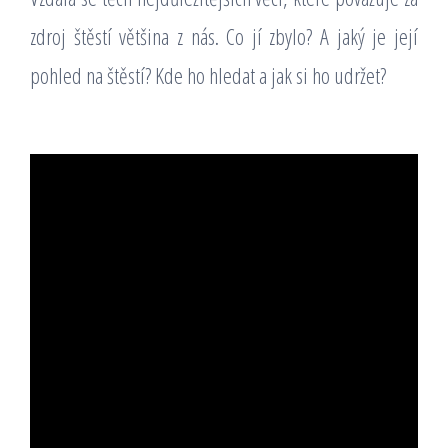
zdroj štěstí většina z nás. Co jí zbylo? A jaký je její
pohled na štěstí? Kde ho hledat a jak si ho udržet?