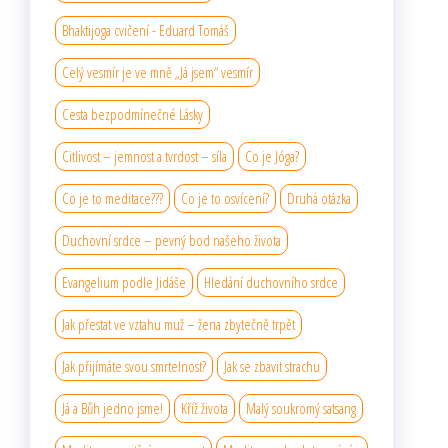
Bhaktijoga cvičení - Eduard Tomáš
Celý vesmír je ve mně „Já jsem“ vesmír
Cesta bezpodmínečné Lásky
Citlivost – jemnost a tvrdost – síla
Co je Jóga?
Co je to meditace???
Co je to osvícení?
Druhá otázka
Duchovní srdce – pevný bod našeho života
Evangelium podle Jidáše
Hledání duchovního srdce
Jak přestat ve vztahu muž – žena zbytečně trpět
Jak přijímáte svou smrtelnost?
Jak se zbavit strachu
Já a Bůh jedno jsme!
Kříž života
Malý soukromý satsang