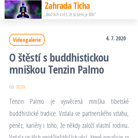
Zahrada Ticha
Přeskočit
„Buď tich a věz, že Já Jsem je Bůh“
na
obsah
4. 7. 2020
Videogalerie
O štěstí s buddhistickou
mniškou Tenzin Palmo
Od
CESTA
Tenzin Palmo je vysvěcená mniška tibetské
buddhistické tradice. Vzdala se partnerského vztahu,
peněz, kariéry i toho, že někdy založí vlastní rodinu.
Vzdala se těch nejdůležitějších věcí, které považuje za