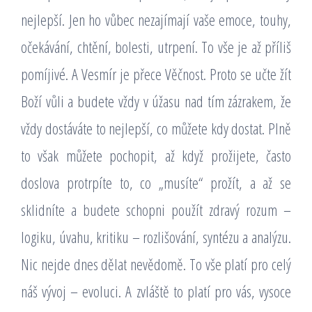
nejlepší. Jen ho vůbec nezajímají vaše emoce, touhy,
očekávání, chtění, bolesti, utrpení. To vše je až příliš
pomíjivé. A Vesmír je přece Věčnost. Proto se učte žít
Boží vůli a budete vždy v úžasu nad tím zázrakem, že
vždy dostáváte to nejlepší, co můžete kdy dostat. Plně
to však můžete pochopit, až když prožijete, často
doslova protrpíte to, co „musíte“ prožít, a až se
sklidníte a budete schopni použít zdravý rozum –
logiku, úvahu, kritiku – rozlišování, syntézu a analýzu.
Nic nejde dnes dělat nevědomě. To vše platí pro celý
náš vývoj – evoluci. A zvláště to platí pro vás, vysoce