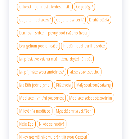
Citlivost – jemnost a tvrdost – síla
Co je Jóga?
Co je to meditace???
Co je to osvícení?
Druhá otázka
Duchovní srdce – pevný bod našeho života
Evangelium podle Jidáše
Hledání duchovního srdce
Jak přestat ve vztahu muž – žena zbytečně trpět
Jak přijímáte svou smrtelnost?
Jak se zbavit strachu
Já a Bůh jedno jsme!
Kříž života
Malý soukromý satsang
Meditace - vnitřní pozornost
Meditace sebedotazováním
Milování a meditace
Mystická smrt a vzkříšení
Naše Ego
Nikdo se nedívá
Nikdy nesmíš nikomu bránit jít svou Cestou!