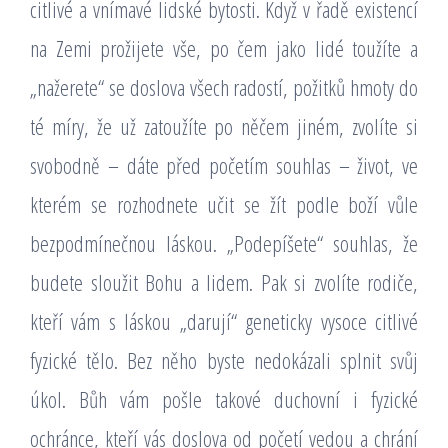
citlivé a vnímavé lidské bytosti. Když v řadě existencí
na Zemi prožijete vše, po čem jako lidé toužíte a
„nažerete“ se doslova všech radostí, požitků hmoty do
té míry, že už zatoužíte po něčem jiném, zvolíte si
svobodně – dáte před početím souhlas – život, ve
kterém se rozhodnete učit se žít podle boží vůle
bezpodmínečnou láskou. „Podepíšete“ souhlas, že
budete sloužit Bohu a lidem. Pak si zvolíte rodiče,
kteří vám s láskou „darují“ geneticky vysoce citlivé
fyzické tělo. Bez něho byste nedokázali splnit svůj
úkol. Bůh vám pošle takové duchovní i fyzické
ochránce, kteří vás doslova od početí vedou a chrání