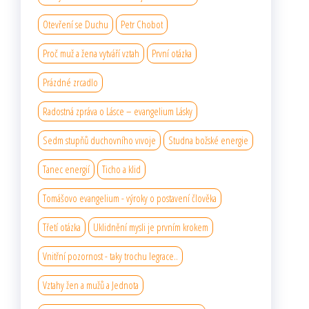
Otevření se Duchu
Petr Chobot
Proč muž a žena vytváří vztah
První otázka
Prázdné zrcadlo
Radostná zpráva o Lásce – evangelium Lásky
Sedm stupňů duchovního vıvoje
Studna božské energie
Tanec energií
Ticho a klid
Tomášovo evangelium - výroky o postavení člověka
Třetí otázka
Uklidnění mysli je prvním krokem
Vnitřní pozornost - taky trochu legrace..
Vztahy žen a mužů a Jednota