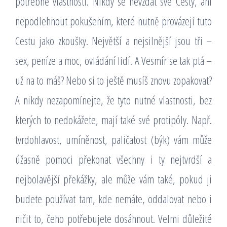
potřebné vlastnosti. Nikdy se nevzdat své Cesty, ani
nepodlehnout pokušením, které nutně provázejí tuto
Cestu jako zkoušky. Největší a nejsilnější jsou tři –
sex, peníze a moc, ovládání lidí. A Vesmír se tak ptá –
už na to máš? Nebo si to ještě musíš znovu zopakovat?
A nikdy nezapomínejte, že tyto nutné vlastnosti, bez
kterých to nedokážete, mají také své protipóly. Např.
tvrdohlavost, umíněnost, paličatost (býk) vám může
úžasně pomoci překonat všechny i ty nejtvrdší a
nejbolavější překážky, ale může vám také, pokud ji
budete používat tam, kde nemáte, oddalovat nebo i
ničit to, čeho potřebujete dosáhnout. Velmi důležité