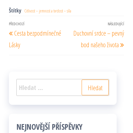
Štítky
Citlivost – jemnost a tvrdost – síla
Navigace
PŘEDCHOZÍ
NÁSLEDUJÍCÍ
Předchozí
Násl
Cesta bezpodmínečné
Duchovní srdce – pevný
pro
příspěvek
pří
příspěvek
Lásky
bod našeho života
Vyhledávání
NEJNOVĚJŠÍ PŘÍSPĚVKY