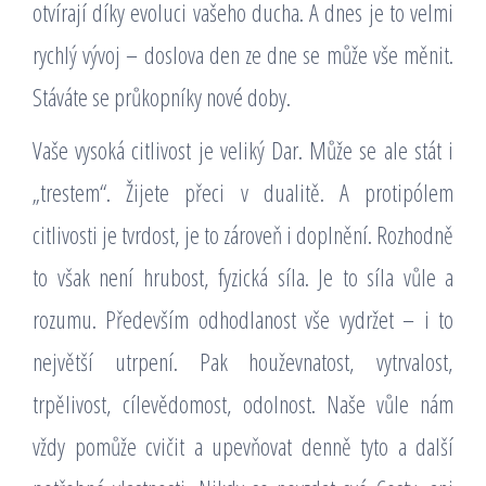
otvírají díky evoluci vašeho ducha. A dnes je to velmi
rychlý vývoj – doslova den ze dne se může vše měnit.
Stáváte se průkopníky nové doby.
Vaše vysoká citlivost je veliký Dar. Může se ale stát i
„trestem“. Žijete přeci v dualitě. A protipólem
citlivosti je tvrdost, je to zároveň i doplnění. Rozhodně
to však není hrubost, fyzická síla. Je to síla vůle a
rozumu. Především odhodlanost vše vydržet – i to
největší utrpení. Pak houževnatost, vytrvalost,
trpělivost, cílevědomost, odolnost. Naše vůle nám
vždy pomůže cvičit a upevňovat denně tyto a další