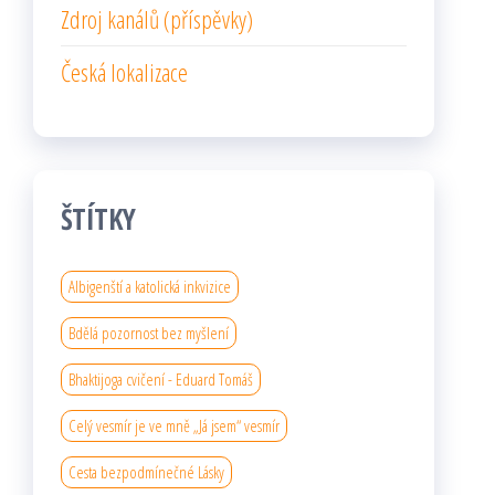
Zdroj kanálů (příspěvky)
Česká lokalizace
ŠTÍTKY
Albigenští a katolická inkvizice
Bdělá pozornost bez myšlení
Bhaktijoga cvičení - Eduard Tomáš
Celý vesmír je ve mně „Já jsem“ vesmír
Cesta bezpodmínečné Lásky