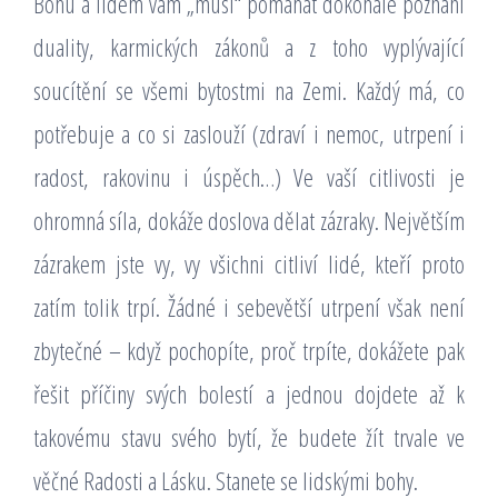
Bohu a lidem vám „musí“ pomáhat dokonalé poznání
duality, karmických zákonů a z toho vyplývající
soucítění se všemi bytostmi na Zemi. Každý má, co
potřebuje a co si zaslouží (zdraví i nemoc, utrpení i
radost, rakovinu i úspěch…) Ve vaší citlivosti je
ohromná síla, dokáže doslova dělat zázraky. Největším
zázrakem jste vy, vy všichni citliví lidé, kteří proto
zatím tolik trpí. Žádné i sebevětší utrpení však není
zbytečné – když pochopíte, proč trpíte, dokážete pak
řešit příčiny svých bolestí a jednou dojdete až k
takovému stavu svého bytí, že budete žít trvale ve
věčné Radosti a Lásku. Stanete se lidskými bohy.