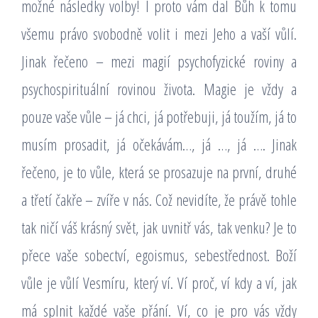
možné následky volby! I proto vám dal Bůh k tomu
všemu právo svobodně volit i mezi Jeho a vaší vůlí.
Jinak řečeno – mezi magií psychofyzické roviny a
psychospirituální rovinou života. Magie je vždy a
pouze vaše vůle – já chci, já potřebuji, já toužím, já to
musím prosadit, já očekávám…, já …, já …. Jinak
řečeno, je to vůle, která se prosazuje na první, druhé
a třetí čakře – zvíře v nás. Což nevidíte, že právě tohle
tak ničí váš krásný svět, jak uvnitř vás, tak venku? Je to
přece vaše sobectví, egoismus, sebestřednost. Boží
vůle je vůlí Vesmíru, který ví. Ví proč, ví kdy a ví, jak
má splnit každé vaše přání. Ví, co je pro vás vždy