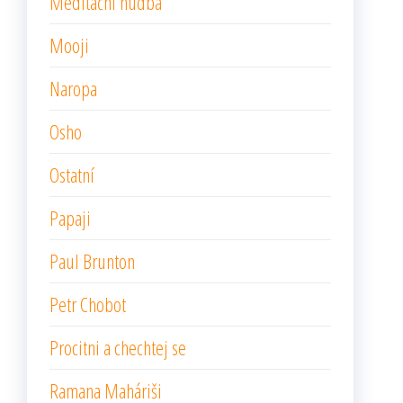
Meditační hudba
Mooji
Naropa
Osho
Ostatní
Papaji
Paul Brunton
Petr Chobot
Procitni a chechtej se
Ramana Maháriši