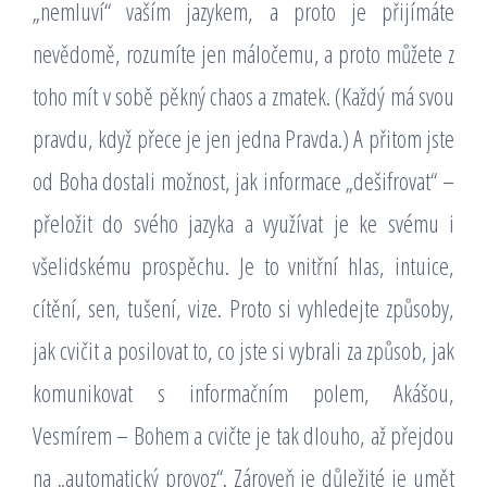
„nemluví“ vaším jazykem, a proto je přijímáte
nevědomě, rozumíte jen máločemu, a proto můžete z
toho mít v sobě pěkný chaos a zmatek. (Každý má svou
pravdu, když přece je jen jedna Pravda.) A přitom jste
od Boha dostali možnost, jak informace „dešifrovat“ –
přeložit do svého jazyka a využívat je ke svému i
všelidskému prospěchu. Je to vnitřní hlas, intuice,
cítění, sen, tušení, vize. Proto si vyhledejte způsoby,
jak cvičit a posilovat to, co jste si vybrali za způsob, jak
komunikovat s informačním polem, Akášou,
Vesmírem – Bohem a cvičte je tak dlouho, až přejdou
na „automatický provoz“. Zároveň je důležité je umět