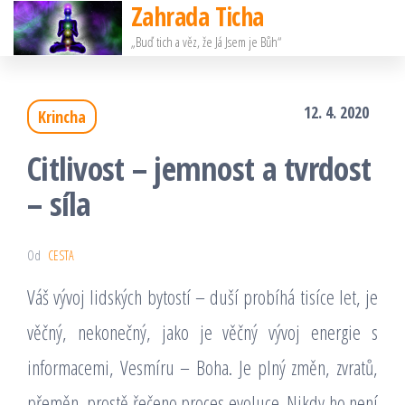
Zahrada Ticha
Přeskočit
„Buď tich a věz, že Já Jsem je Bůh“
na
obsah
12. 4. 2020
Krincha
Citlivost – jemnost a tvrdost
– síla
Od
CESTA
Váš vývoj lidských bytostí – duší probíhá tisíce let, je
věčný, nekonečný, jako je věčný vývoj energie s
informacemi, Vesmíru – Boha. Je plný změn, zvratů,
přeměn, prostě řečeno proces evoluce. Nikdy ho není