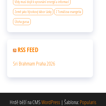
Vždy musí dojít k vyrovnání energií a informací
Země jako Výcvikový tábor Lásky
Z Tomášova evangelia
Úloha gurua
RSS FEED
Sri Brahmam Praha 2026
Hrdě běží na CMS
WordPress
|
Šablona:
Popularis