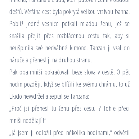
dešťů. Většina cest byla pokrytá velkou vrstvou bahna.
Poblíž jedné vesnice potkali mladou ženu, jež se
snažila přejít přes rozblácenou cestu tak, aby si
neušpinila své hedvábné kimono. Tanzan ji vzal do
náruče a přenesl ji na druhou stranu.
Pak oba mniši pokračovali beze slova v cestě. O pět
hodin později, když se blížili ke svému chrámu, to už
Ekido nevydržel a zeptal se Tanzana:
„Proč jsi přenesl tu ženu přes cestu ? Tohle přeci
mniši nedělají !“
„Já jsem ji odložil před několika hodinami,“ odvětil