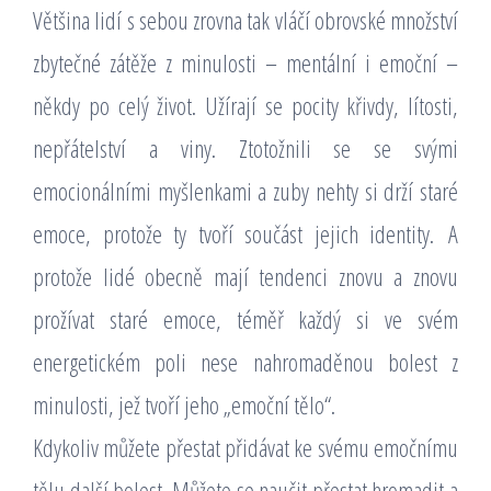
Většina lidí s sebou zrovna tak vláčí obrovské množství
zbytečné zátěže z minulosti – mentální i emoční –
někdy po celý život. Užírají se pocity křivdy, lítosti,
nepřátelství a viny. Ztotožnili se se svými
emocionálními myšlenkami a zuby nehty si drží staré
emoce, protože ty tvoří součást jejich identity. A
protože lidé obecně mají tendenci znovu a znovu
prožívat staré emoce, téměř každý si ve svém
energetickém poli nese nahromaděnou bolest z
minulosti, jež tvoří jeho „emoční tělo“.
Kdykoliv můžete přestat přidávat ke svému emočnímu
tělu další bolest. Můžete se naučit přestat hromadit a