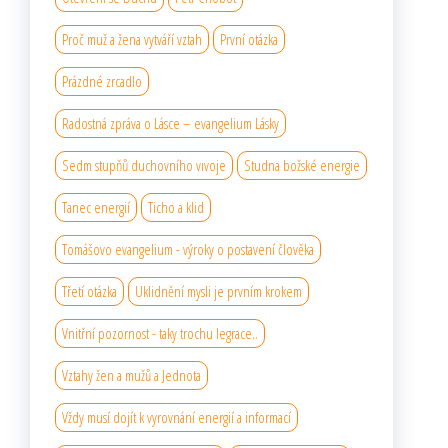
Proč muž a žena vytváří vztah
První otázka
Prázdné zrcadlo
Radostná zpráva o Lásce – evangelium Lásky
Sedm stupňů duchovního vıvoje
Studna božské energie
Tanec energií
Ticho a klid
Tomášovo evangelium - výroky o postavení člověka
Třetí otázka
Uklidnění mysli je prvním krokem
Vnitřní pozornost - taky trochu legrace..
Vztahy žen a mužů a Jednota
Vždy musí dojít k vyrovnání energií a informací