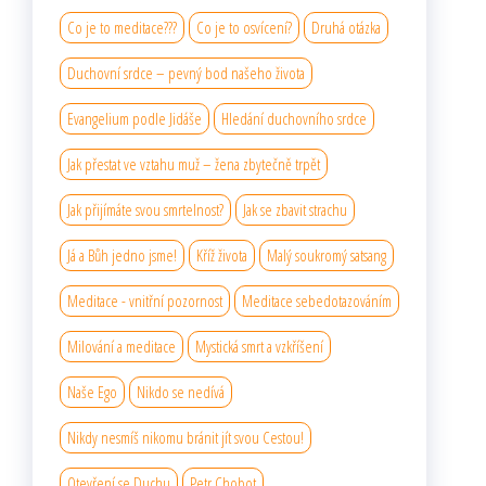
Co je to meditace???
Co je to osvícení?
Druhá otázka
Duchovní srdce – pevný bod našeho života
Evangelium podle Jidáše
Hledání duchovního srdce
Jak přestat ve vztahu muž – žena zbytečně trpět
Jak přijímáte svou smrtelnost?
Jak se zbavit strachu
Já a Bůh jedno jsme!
Kříž života
Malý soukromý satsang
Meditace - vnitřní pozornost
Meditace sebedotazováním
Milování a meditace
Mystická smrt a vzkříšení
Naše Ego
Nikdo se nedívá
Nikdy nesmíš nikomu bránit jít svou Cestou!
Otevření se Duchu
Petr Chobot