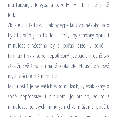
mu Tanzan, „ale vypadá to, že ty ji v sobě neseš ještě
teď…“
Zkuste si představit, jak by vypadal život někoho, kdo
by žil pořád jako Ekido – nebyl by schopný opustit
minulost a všechno by si pořád držel v sobě –
hromadil by v sobě nepotřebný „odpad“. Přesně tak
však žije většina lidí na této planetě. Neustále ve své
mysli vláčí břímě minulosti.
Minulost žije ve vašich vzpomínkách, ty však samy o
sobě nepředstavují problém. Je pravda, že se z
minulosti, ze svých minulých chyb můžeme poučit.
Teprve když vás vzpomínky, neboli myšlenky na