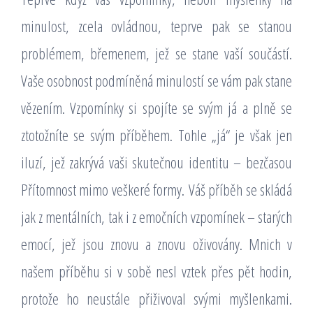
minulost, zcela ovládnou, teprve pak se stanou
problémem, břemenem, jež se stane vaší součástí.
Vaše osobnost podmíněná minulostí se vám pak stane
vězením. Vzpomínky si spojíte se svým já a plně se
ztotožníte se svým příběhem. Tohle „já“ je však jen
iluzí, jež zakrývá vaši skutečnou identitu – bezčasou
Přítomnost mimo veškeré formy. Váš příběh se skládá
jak z mentálních, tak i z emočních vzpomínek – starých
emocí, jež jsou znovu a znovu oživovány. Mnich v
našem příběhu si v sobě nesl vztek přes pět hodin,
protože ho neustále přiživoval svými myšlenkami.