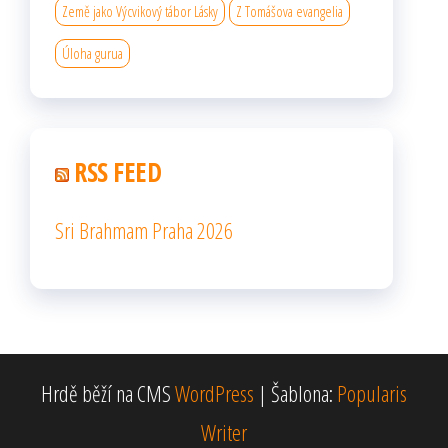
Země jako Výcvikový tábor Lásky
Z Tomášova evangelia
Úloha gurua
RSS FEED
Sri Brahmam Praha 2026
Hrdě běží na CMS
WordPress
|
Šablona:
Popularis
Writer