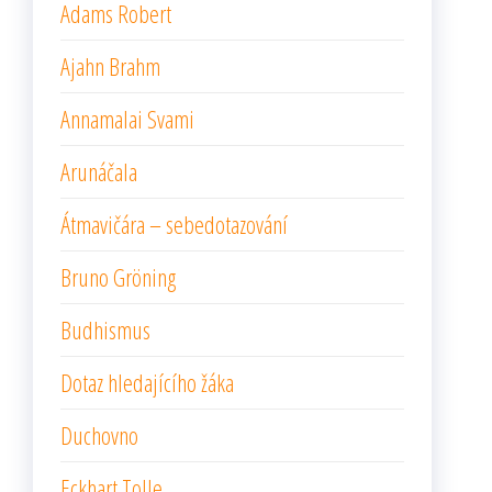
Adams Robert
Ajahn Brahm
Annamalai Svami
Arunáčala
Átmavičára – sebedotazování
Bruno Gröning
Budhismus
Dotaz hledajícího žáka
Duchovno
Eckhart Tolle