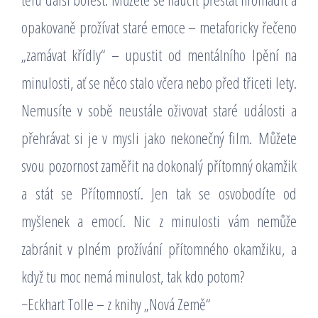
opakovaně prožívat staré emoce – metaforicky řečeno
„zamávat křídly“ – upustit od mentálního lpění na
minulosti, ať se něco stalo včera nebo před třiceti lety.
Nemusíte v sobě neustále oživovat staré události a
přehrávat si je v mysli jako nekonečný film. Můžete
svou pozornost zaměřit na dokonalý přítomný okamžik
a stát se Přítomností. Jen tak se osvobodíte od
myšlenek a emocí. Nic z minulosti vám nemůže
zabránit v plném prožívání přítomného okamžiku, a
když tu moc nemá minulost, tak kdo potom?
~Eckhart Tolle – z knihy „Nová Země“