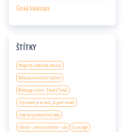
Česká lokalizace
ŠTÍTKY
Albigenští a katolická inkvizice
Bdělá pozornost bez myšlení
Bhaktijoga cvičení - Eduard Tomáš
Celý vesmír je ve mně „Já jsem“ vesmír
Cesta bezpodmínečné Lásky
Citlivost – jemnost a tvrdost – síla
Co je Jóga?