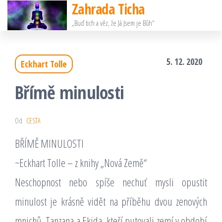
Zahrada Ticha
Přeskočit
„Buď tich a věz, že Já Jsem je Bůh“
na
obsah
5. 12. 2020
Eckhart Tolle
Břímě minulosti
Od
CESTA
BŘÍMĚ MINULOSTI
~Eckhart Tolle – z knihy „Nová Země“
Neschopnost nebo spíše nechuť mysli opustit
minulost je krásně vidět na příběhu dvou zenových
mnichů, Tanzana a Ekida, kteří putovali zemí v období