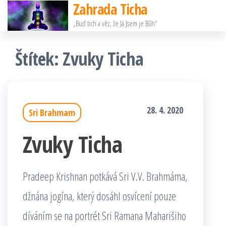
Zahrada Ticha
Přeskočit
„Buď tich a věz, že Já Jsem je Bůh“
na
obsah
Štítek:
Zvuky Ticha
28. 4. 2020
Sri Brahmam
Zvuky Ticha
Pradeep Krishnan potkává Sri V.V. Brahmáma,
džnána jogína, který dosáhl osvícení pouze
díváním se na portrét Sri Ramana Maharišiho