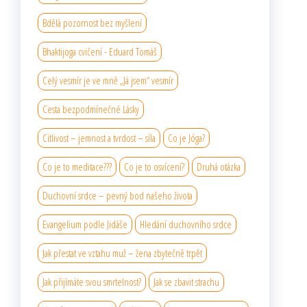
Bdělá pozornost bez myšlení
Bhaktijoga cvičení - Eduard Tomáš
Celý vesmír je ve mně „Já jsem“ vesmír
Cesta bezpodmínečné Lásky
Citlivost – jemnost a tvrdost – síla
Co je Jóga?
Co je to meditace???
Co je to osvícení?
Druhá otázka
Duchovní srdce – pevný bod našeho života
Evangelium podle Jidáše
Hledání duchovního srdce
Jak přestat ve vztahu muž – žena zbytečně trpět
Jak přijímáte svou smrtelnost?
Jak se zbavit strachu