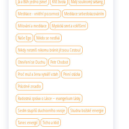
Já a Bůh jedno jsme!
Kříž života
Malý soukromý satsang
Meditace - vnitřní pozornost
Meditace sebedotazováním
Milování a meditace
Mystická smrt a vzkříšení
Naše Ego
Nikdo se nedívá
Nikdy nesmíš nikomu bránit jít svou Cestou!
Otevření se Duchu
Petr Chobot
Proč muž a žena vytváří vztah
První otázka
Prázdné zrcadlo
Radostná zpráva o Lásce – evangelium Lásky
Sedm stupňů duchovního vıvoje
Studna božské energie
Tanec energií
Ticho a klid