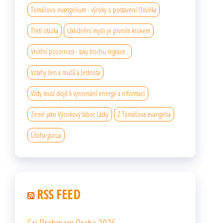
Tomášovo evangelium - výroky o postavení člověka
Třetí otázka
Uklidnění mysli je prvním krokem
Vnitřní pozornost - taky trochu legrace..
Vztahy žen a mužů a Jednota
Vždy musí dojít k vyrovnání energií a informací
Země jako Výcvikový tábor Lásky
Z Tomášova evangelia
Úloha gurua
RSS FEED