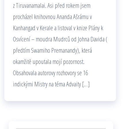
z Tiruvanamalai. Asi před rokem jsem
procházel knihovnou Ananda Ašrámu v
Kanhangad v Kerale a listoval v knize Plány k
Osvícení – moudra Mudrců od Johna Davida (
předtím Swamiho Premanandy), která
okamžitě upoutala mojí pozornost.
Obsahovala autorovy rozhovory se 16
indickými Mistry na téma Advaity […]