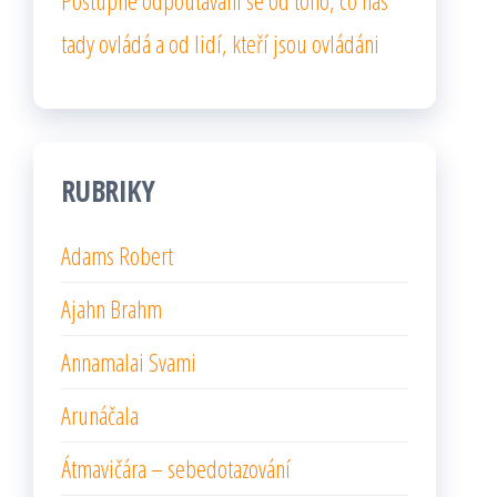
Postupné odpoutávání se od toho, co nás
tady ovládá a od lidí, kteří jsou ovládáni
RUBRIKY
Adams Robert
Ajahn Brahm
Annamalai Svami
Arunáčala
Átmavičára – sebedotazování