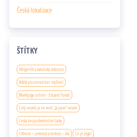
Česká lokalizace
ŠTÍTKY
Albigenští a katolická inkvizice
Bdělá pozornost bez myšlení
Bhaktijoga cvičení - Eduard Tomáš
Celý vesmír je ve mně „Já jsem“ vesmír
Cesta bezpodmínečné Lásky
Citlivost – jemnost a tvrdost – síla
Co je Jóga?