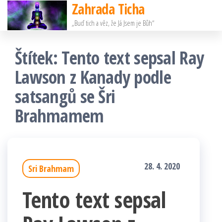
Zahrada Ticha
Přeskočit
„Buď tich a věz, že Já Jsem je Bůh“
na
obsah
Štítek:
Tento text sepsal Ray
Lawson z Kanady podle
satsangů se Šri
Brahmamem
28. 4. 2020
Sri Brahmam
Tento text sepsal