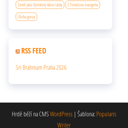
Země jako Výcvikový tábor Lásky
Z Tomášova evangelia
Úloha gurua
RSS FEED
Sri Brahmam Praha 2026
Hrdě běží na CMS
WordPress
|
Šablona:
Popularis
Writer