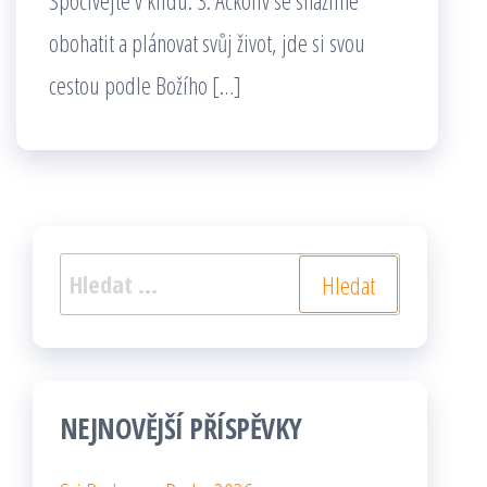
Spočívejte v klidu. 3. Ačkoliv se snažíme
obohatit a plánovat svůj život, jde si svou
cestou podle Božího […]
Vyhledávání
NEJNOVĚJŠÍ PŘÍSPĚVKY