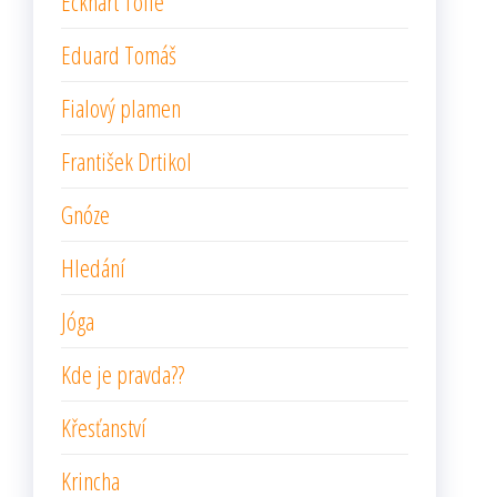
Eckhart Tolle
Eduard Tomáš
Fialový plamen
František Drtikol
Gnóze
Hledání
Jóga
Kde je pravda??
Křesťanství
Krincha