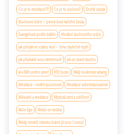
Co je to meditace???
Co je to osvícení?
Druhá otázka
Duchovní srdce – pevný bod našeho života
Evangelium podle Jidáše
Hledání duchovního srdce
Jak přestat ve vztahu muž – žena zbytečně trpět
Jak přijímáte svou smrtelnost?
Jak se zbavit strachu
Já a Bůh jedno jsme!
Kříž života
Malý soukromý satsang
Meditace - vnitřní pozornost
Meditace sebedotazováním
Milování a meditace
Mystická smrt a vzkříšení
Naše Ego
Nikdo se nedívá
Nikdy nesmíš nikomu bránit jít svou Cestou!