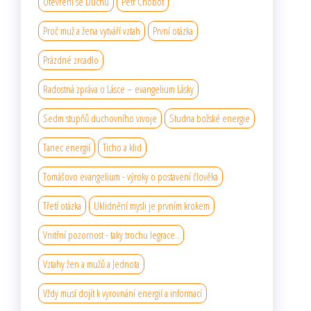
Otevření se Duchu
Petr Chobot
Proč muž a žena vytváří vztah
První otázka
Prázdné zrcadlo
Radostná zpráva o Lásce – evangelium Lásky
Sedm stupňů duchovního vıvoje
Studna božské energie
Tanec energií
Ticho a klid
Tomášovo evangelium - výroky o postavení člověka
Třetí otázka
Uklidnění mysli je prvním krokem
Vnitřní pozornost - taky trochu legrace..
Vztahy žen a mužů a Jednota
Vždy musí dojít k vyrovnání energií a informací