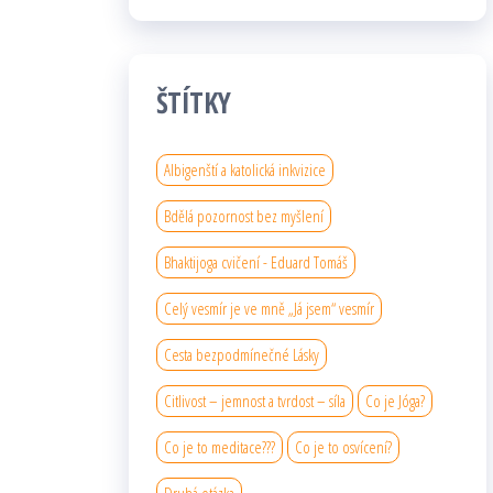
ŠTÍTKY
Albigenští a katolická inkvizice
Bdělá pozornost bez myšlení
Bhaktijoga cvičení - Eduard Tomáš
Celý vesmír je ve mně „Já jsem“ vesmír
Cesta bezpodmínečné Lásky
Citlivost – jemnost a tvrdost – síla
Co je Jóga?
Co je to meditace???
Co je to osvícení?