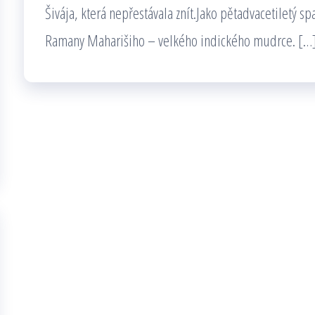
Šivája, která nepřestávala znít.Jako pětadvacetiletý sp
Ramany Maharišiho – velkého indického mudrce. […