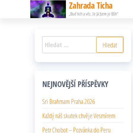
Zahrada Ticha
Přeskočit
„Buď tich a věz, že Já Jsem je Bůh“
na
obsah
Vyhledávání
NEJNOVĚJŠÍ PŘÍSPĚVKY
Sri Brahmam Praha 2026
Každý náš skutek chvěje Vesmírem
Petr Chobot – Pozvánka do Peru