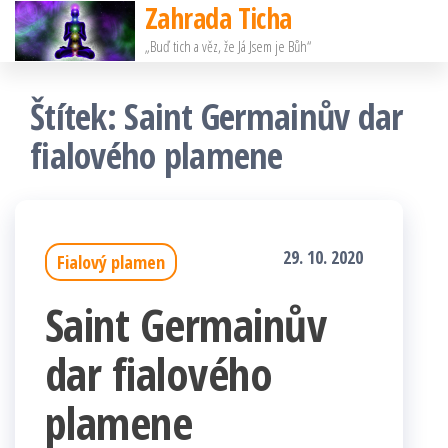
Zahrada Ticha
Přeskočit
„Buď tich a věz, že Já Jsem je Bůh“
na
obsah
Štítek:
Saint Germainův dar
fialového plamene
29. 10. 2020
Fialový plamen
Saint Germainův
dar fialového
plamene