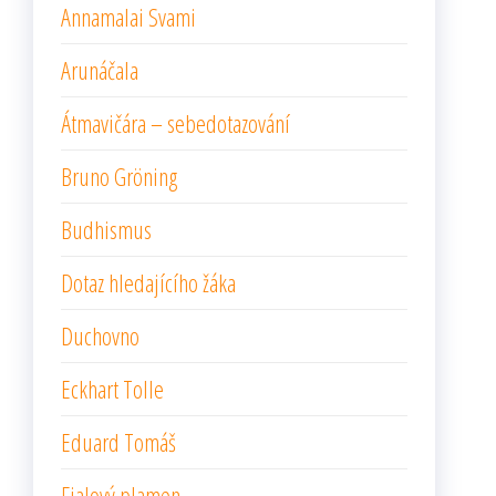
Annamalai Svami
Arunáčala
Átmavičára – sebedotazování
Bruno Gröning
Budhismus
Dotaz hledajícího žáka
Duchovno
Eckhart Tolle
Eduard Tomáš
Fialový plamen