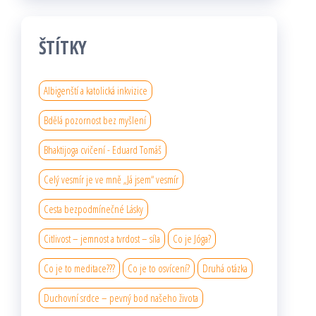
ŠTÍTKY
Albigenští a katolická inkvizice
Bdělá pozornost bez myšlení
Bhaktijoga cvičení - Eduard Tomáš
Celý vesmír je ve mně „Já jsem“ vesmír
Cesta bezpodmínečné Lásky
Citlivost – jemnost a tvrdost – síla
Co je Jóga?
Co je to meditace???
Co je to osvícení?
Druhá otázka
Duchovní srdce – pevný bod našeho života