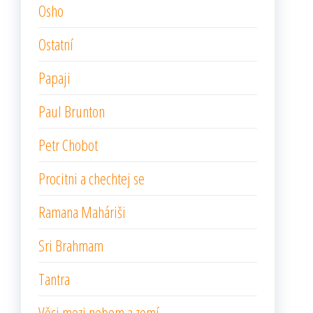
Osho
Ostatní
Papaji
Paul Brunton
Petr Chobot
Procitni a chechtej se
Ramana Maháriši
Sri Brahmam
Tantra
Věci mezi nebem a zemí