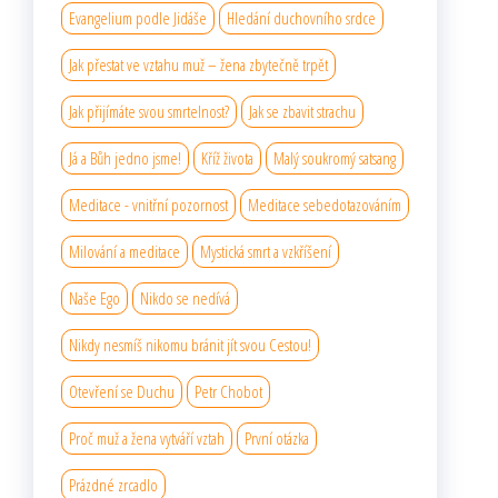
Evangelium podle Jidáše
Hledání duchovního srdce
Jak přestat ve vztahu muž – žena zbytečně trpět
Jak přijímáte svou smrtelnost?
Jak se zbavit strachu
Já a Bůh jedno jsme!
Kříž života
Malý soukromý satsang
Meditace - vnitřní pozornost
Meditace sebedotazováním
Milování a meditace
Mystická smrt a vzkříšení
Naše Ego
Nikdo se nedívá
Nikdy nesmíš nikomu bránit jít svou Cestou!
Otevření se Duchu
Petr Chobot
Proč muž a žena vytváří vztah
První otázka
Prázdné zrcadlo