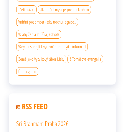
Třetí otázka
Uklidnění mysli je prvním krokem
Vnitřní pozornost - taky trochu legrace..
Vztahy žen a mužů a Jednota
Vždy musí dojít k vyrovnání energií a informací
Země jako Výcvikový tábor Lásky
Z Tomášova evangelia
Úloha gurua
RSS FEED
Sri Brahmam Praha 2026