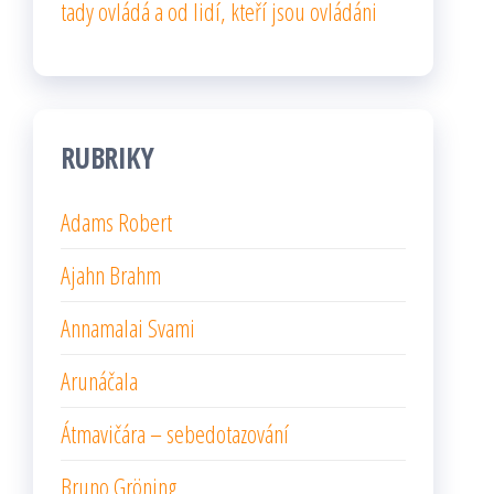
tady ovládá a od lidí, kteří jsou ovládáni
RUBRIKY
Adams Robert
Ajahn Brahm
Annamalai Svami
Arunáčala
Átmavičára – sebedotazování
Bruno Gröning