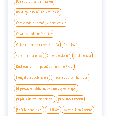
Bdělá pozornost bez myšlení
Bhaktijoga cvičení - Eduard Tomáš
Celý vesmír je ve mně „Já jsem“ vesmír
Cesta bezpodmínečné Lásky
Citlivost – jemnost a tvrdost – síla
Co je Jóga?
Co je to meditace???
Co je to osvícení?
Druhá otázka
Duchovní srdce – pevný bod našeho života
Evangelium podle Jidáše
Hledání duchovního srdce
Jak přestat ve vztahu muž – žena zbytečně trpět
Jak přijímáte svou smrtelnost?
Jak se zbavit strachu
Já a Bůh jedno jsme!
Kříž života
Malý soukromý satsang