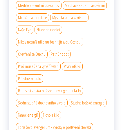
Meditace - vnitřní pozornost
Meditace sebedotazováním
Milování a meditace
Mystická smrt a vzkříšení
Naše Ego
Nikdo se nedívá
Nikdy nesmíš nikomu bránit jít svou Cestou!
Otevření se Duchu
Petr Chobot
Proč muž a žena vytváří vztah
První otázka
Prázdné zrcadlo
Radostná zpráva o Lásce – evangelium Lásky
Sedm stupňů duchovního vıvoje
Studna božské energie
Tanec energií
Ticho a klid
Tomášovo evangelium - výroky o postavení člověka