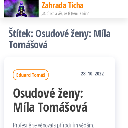
Zahrada Ticha
Přeskočit
„Buď tich a věz, že Já Jsem je Bůh“
na
obsah
Štítek:
Osudové ženy: Míla
Tomášová
28. 10. 2022
Eduard Tomáš
Osudové ženy:
Míla Tomášová
Profesně se věnovala přírodním vědám.