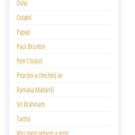
Osho
Ostatní
Papaji
Paul Brunton
Petr Chobot
Procitni a chechtej se
Ramana Maháriši
Sri Brahmam
Tantra
Věci mezi nebem a zemí