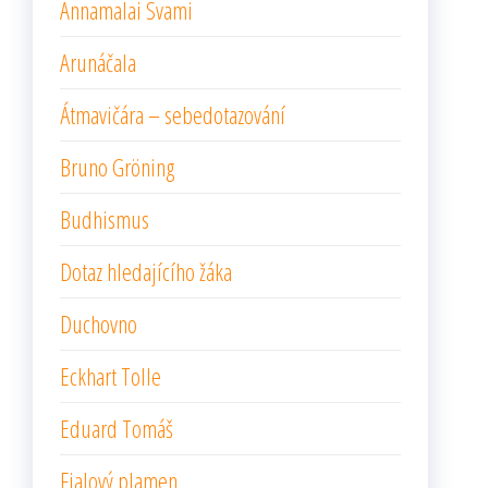
Annamalai Svami
Arunáčala
Átmavičára – sebedotazování
Bruno Gröning
Budhismus
Dotaz hledajícího žáka
Duchovno
Eckhart Tolle
Eduard Tomáš
Fialový plamen