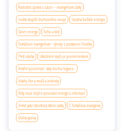
Radostná zpráva o Lásce – evangelium Lásky
Sedm stupňů duchovního vıvoje
Studna božské energie
Tanec energií
Ticho a klid
Tomášovo evangelium - výroky o postavení člověka
Třetí otázka
Uklidnění mysli je prvním krokem
Vnitřní pozornost - taky trochu legrace..
Vztahy žen a mužů a Jednota
Vždy musí dojít k vyrovnání energií a informací
Země jako Výcvikový tábor Lásky
Z Tomášova evangelia
Úloha gurua