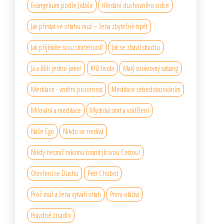
Evangelium podle Jidáše
Hledání duchovního srdce
Jak přestat ve vztahu muž – žena zbytečně trpět
Jak přijímáte svou smrtelnost?
Jak se zbavit strachu
Já a Bůh jedno jsme!
Kříž života
Malý soukromý satsang
Meditace - vnitřní pozornost
Meditace sebedotazováním
Milování a meditace
Mystická smrt a vzkříšení
Naše Ego
Nikdo se nedívá
Nikdy nesmíš nikomu bránit jít svou Cestou!
Otevření se Duchu
Petr Chobot
Proč muž a žena vytváří vztah
První otázka
Prázdné zrcadlo