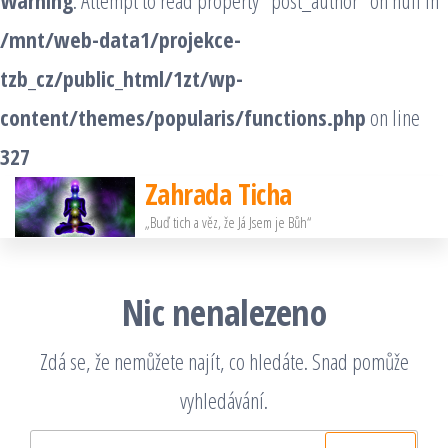
Warning
: Attempt to read property "post_author" on null in
/mnt/web-data1/projekce-
tzb_cz/public_html/1zt/wp-
content/themes/popularis/functions.php
on line
327
Zahrada Ticha
Přeskočit
„Buď tich a věz, že Já Jsem je Bůh“
na
obsah
Nic nenalezeno
Zdá se, že nemůžete najít, co hledáte. Snad pomůže
vyhledávání.