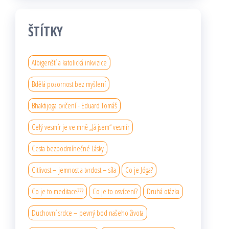
ŠTÍTKY
Albigenští a katolická inkvizice
Bdělá pozornost bez myšlení
Bhaktijoga cvičení - Eduard Tomáš
Celý vesmír je ve mně „Já jsem“ vesmír
Cesta bezpodmínečné Lásky
Citlivost – jemnost a tvrdost – síla
Co je Jóga?
Co je to meditace???
Co je to osvícení?
Druhá otázka
Duchovní srdce – pevný bod našeho života