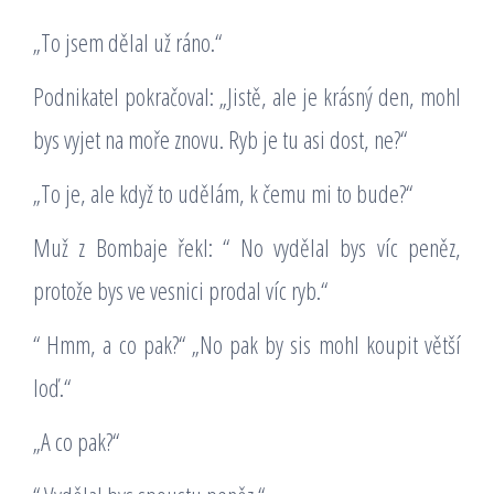
„To jsem dělal už ráno.“
Podnikatel pokračoval: „Jistě, ale je krásný den, mohl
bys vyjet na moře znovu. Ryb je tu asi dost, ne?“
„To je, ale když to udělám, k čemu mi to bude?“
Muž z Bombaje řekl: “ No vydělal bys víc peněz,
protože bys ve vesnici prodal víc ryb.“
“ Hmm, a co pak?“ „No pak by sis mohl koupit větší
loď.“
„A co pak?“