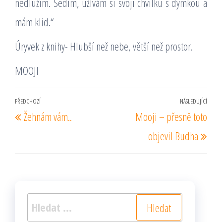
nedlužím. Sedím, užívám si svoji chvilku s dýmkou a
mám klid.“
Úryvek z knihy- Hlubší než nebe, větší než prostor.
MOOJI
Navigace
PŘEDCHOZÍ
NÁSLEDUJÍCÍ
Předchozí
Násl
Žehnám vám..
Mooji – přesně toto
pro
příspěvek
pří
příspěvek
objevil Budha
Vyhledávání