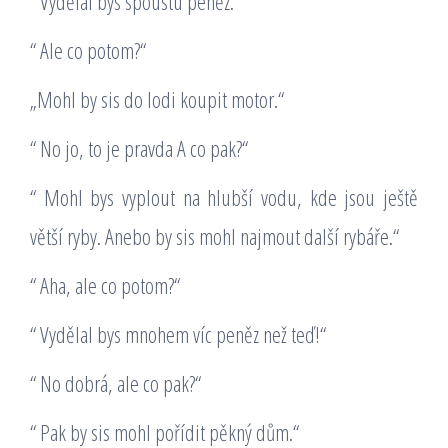
“ Vydělal bys spoustu peněz.“
“ Ale co potom?“
„Mohl by sis do lodi koupit motor.“
“ No jo, to je pravda A co pak?“
“ Mohl bys vyplout na hlubší vodu, kde jsou ještě
větší ryby. Anebo by sis mohl najmout další rybáře.“
“ Aha, ale co potom?“
“ Vydělal bys mnohem víc peněz než teď!“
“ No dobrá, ale co pak?“
“ Pak by sis mohl pořídit pěkný dům.“