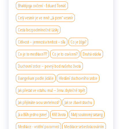
Bhaktijoga cvičení - Eduard Tomáš
Celý vesmír je ve mně „Já jsem“ vesmír
Cesta bezpodmínečné Lásky
Citlivost – jemnost a tvrdost – síla
Co je Jóga?
Co je to meditace???
Co je to osvícení?
Druhá otázka
Duchovní srdce – pevný bod našeho života
Evangelium podle Jidáše
Hledání duchovního srdce
Jak přestat ve vztahu muž – žena zbytečně trpět
Jak přijímáte svou smrtelnost?
Jak se zbavit strachu
Já a Bůh jedno jsme!
Kříž života
Malý soukromý satsang
Meditace - vnitřní pozornost
Meditace sebedotazováním