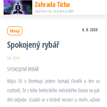
Zahrada Ticha
Přeskočit
„Buď tich a věz, že Já Jsem je Bůh“
na
obsah
6. 8. 2020
Mooji
Spokojený rybář
Od
CESTA
SPOKOJENÝ RYBÁŘ
Kdysi žil v Bombaji jeden bohatý člověk a ten se
rozhodl, že z toho hektického městského života na pár
dní odjede. Usadil se v klidné vesnici u moře, užíval