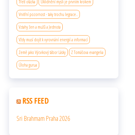
Třetí otázka
Uklidnění mysli je prvním krokem
Vnitřní pozornost - taky trochu legrace..
Vztahy žen a mužů a Jednota
Vždy musí dojít k vyrovnání energií a informací
Země jako Výcvikový tábor Lásky
Z Tomášova evangelia
Úloha gurua
RSS FEED
Sri Brahmam Praha 2026