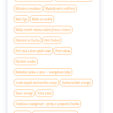
Milování a meditace
Mystická smrt a vzkříšení
Naše Ego
Nikdo se nedívá
Nikdy nesmíš nikomu bránit jít svou Cestou!
Otevření se Duchu
Petr Chobot
Proč muž a žena vytváří vztah
První otázka
Prázdné zrcadlo
Radostná zpráva o Lásce – evangelium Lásky
Sedm stupňů duchovního vıvoje
Studna božské energie
Tanec energií
Ticho a klid
Tomášovo evangelium - výroky o postavení člověka