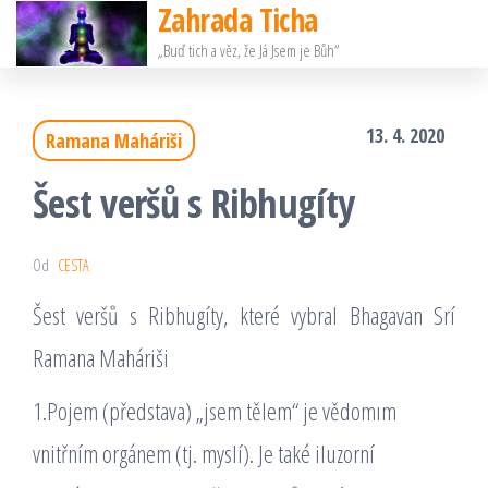
Zahrada Ticha
Přeskočit
„Buď tich a věz, že Já Jsem je Bůh“
na
obsah
13. 4. 2020
Ramana Maháriši
Šest veršů s Ribhugíty
Od
CESTA
Šest veršů s Ribhugíty, které vybral Bhagavan Srí
Ramana Maháriši
1.Pojem (představa) „jsem tělem“ je vědomım
vnitřním orgánem (tj. myslí). Je také iluzorní