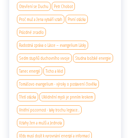
Otevření se Duchu
Petr Chobot
Proč muž a žena vytváří vztah
První otázka
Prázdné zrcadlo
Radostná zpráva o Lásce – evangelium Lásky
Sedm stupňů duchovního vıvoje
Studna božské energie
Tanec energií
Ticho a klid
Tomášovo evangelium - výroky o postavení člověka
Třetí otázka
Uklidnění mysli je prvním krokem
Vnitřní pozornost - taky trochu legrace..
Vztahy žen a mužů a Jednota
Vždy musí dojít k vyrovnání energií a informací