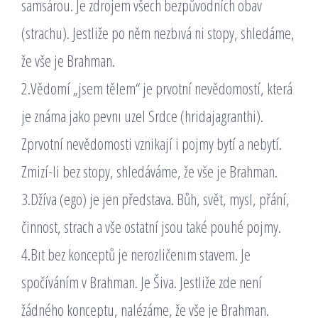
samsárou. Je zdrojem všech bezpůvodních obav
(strachu). Jestliže po něm nezbıvá ni stopy, shledáme,
že vše je Brahman.
2.Vědomí „jsem tělem“ je prvotní nevědomostí, která
je známa jako pevnı uzel Srdce (hridajagranthi).
Zprvotní nevědomosti vznikají i pojmy bytí a nebytí.
Zmizí-li bez stopy, shledáváme, že vše je Brahman.
3.Džíva (ego) je jen představa. Bůh, svět, mysl, přání,
činnost, strach a vše ostatní jsou také pouhé pojmy.
4.Bıt bez konceptů je nerozličenım stavem. Je
spočíváním v Brahman. Je Šiva. Jestliže zde není
žádného konceptu, nalézáme, že vše je Brahman.