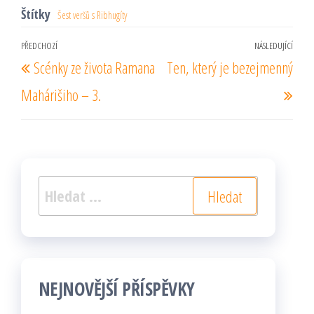
Štítky
Šest veršů s Ribhugíty
Navigace
PŘEDCHOZÍ
NÁSLEDUJÍCÍ
Předchozí
Násl
Scénky ze života Ramana
Ten, který je bezejmenný
pro
příspěvek
pří
příspěvek
Mahárišiho – 3.
Vyhledávání
NEJNOVĚJŠÍ PŘÍSPĚVKY