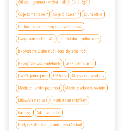
Citlivost – jemnost a tvrdost – síla
Co je Jóga?
Co je to meditace???
Co je to osvícení?
Druhá otázka
Duchovní srdce – pevný bod našeho života
Evangelium podle Jidáše
Hledání duchovního srdce
Jak přestat ve vztahu muž – žena zbytečně trpět
Jak přijímáte svou smrtelnost?
Jak se zbavit strachu
Já a Bůh jedno jsme!
Kříž života
Malý soukromý satsang
Meditace - vnitřní pozornost
Meditace sebedotazováním
Milování a meditace
Mystická smrt a vzkříšení
Naše Ego
Nikdo se nedívá
Nikdy nesmíš nikomu bránit jít svou Cestou!