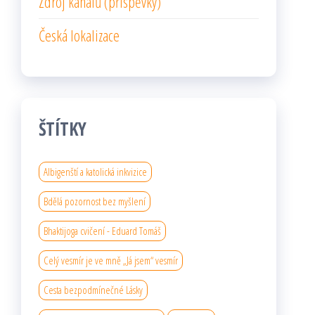
Zdroj kanálů (příspěvky)
Česká lokalizace
ŠTÍTKY
Albigenští a katolická inkvizice
Bdělá pozornost bez myšlení
Bhaktijoga cvičení - Eduard Tomáš
Celý vesmír je ve mně „Já jsem“ vesmír
Cesta bezpodmínečné Lásky