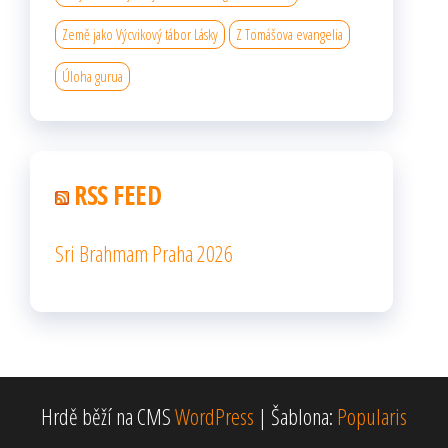
Země jako Výcvikový tábor Lásky
Z Tomášova evangelia
Úloha gurua
RSS FEED
Sri Brahmam Praha 2026
Hrdě běží na CMS
WordPress
|
Šablona:
Popularis