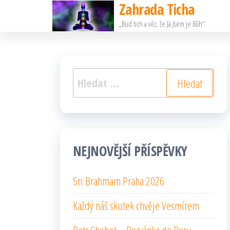
Zahrada Ticha
Přeskočit
„Buď tich a věz, že Já Jsem je Bůh“
na
obsah
Vyhledávání
NEJNOVĚJŠÍ PŘÍSPĚVKY
Sri Brahmam Praha 2026
Každý náš skutek chvěje Vesmírem