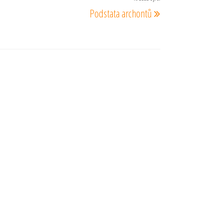
Následující
Podstata archontů
příspěvek