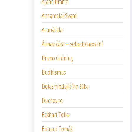
Ajahn Brahm
Annamalai Svami
Arunáčala
Átmavičára – sebedotazování
Bruno Gröning
Budhismus
Dotaz hledajícího žáka
Duchovno
Eckhart Tolle
Eduard Tomáš