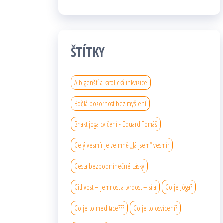
ŠTÍTKY
Albigenští a katolická inkvizice
Bdělá pozornost bez myšlení
Bhaktijoga cvičení - Eduard Tomáš
Celý vesmír je ve mně „Já jsem“ vesmír
Cesta bezpodmínečné Lásky
Citlivost – jemnost a tvrdost – síla
Co je Jóga?
Co je to meditace???
Co je to osvícení?