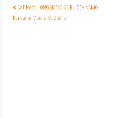
Navigace
Předchozí
SAT NAM + ONG NAMO GURU DEV NAMO |
pro
příspěvek
příspěvek
Kundalini Mantra Meditation