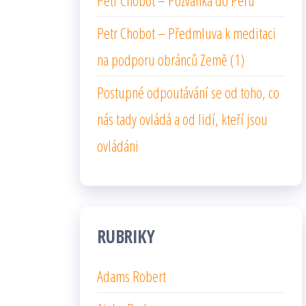
Petr Chobot – Pozvánka do Peru
Petr Chobot – Předmluva k meditaci
na podporu obránců Země (1)
Postupné odpoutávání se od toho, co
nás tady ovládá a od lidí, kteří jsou
ovládáni
RUBRIKY
Adams Robert