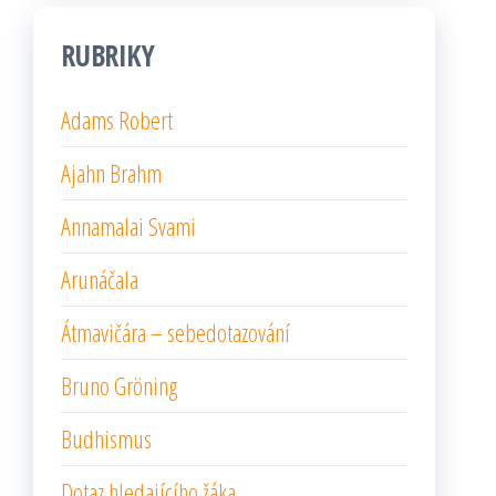
RUBRIKY
Adams Robert
Ajahn Brahm
Annamalai Svami
Arunáčala
Átmavičára – sebedotazování
Bruno Gröning
Budhismus
Dotaz hledajícího žáka