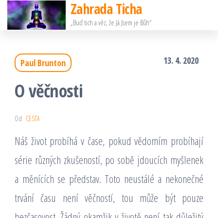
Zahrada Ticha
Přeskočit
„Buď tich a věz, že Já Jsem je Bůh“
na
obsah
13. 4. 2020
Paul Brunton
O věčnosti
Od
CESTA
Náš život probíhá v čase, pokud vědomím probíhají
série různých zkušeností, po sobě jdoucích myšlenek
a měnících se představ. Toto neustálé a nekonečné
trvání času není věčností, tou může být pouze
bezčasovost. Žádný okamžik v životě není tak důležitý