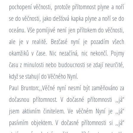
pochopení věčnosti, protože přítomnost plyne a noří
se do věčnosti, jako dešťová kapka plyne a noří se do
oceánu. Vše pomíjivé není jen přítokem do věčnosti,
ale je v realitě. Bezčasé nyní je pozadím všech
okamžiků v čase. Nic nezačíná, nic nekončí. Pojmy
času z minulosti nebo budoucnosti se zdají neurčité,
když se stahují do Věčného Nyní.
Paul Brunton:,,Věčné nyní nesmí být zaměňováno za
dočasnou přítomnost. V dočasné přítomnosti ,,já“
jsem aktivním činitelem. Ve věčném Nyní je ,,já“
pasívním objektem. V dočasné přítomnosti si ,,já“