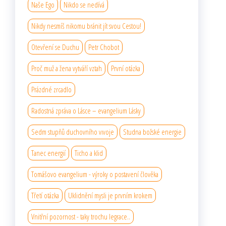
Naše Ego
Nikdo se nedívá
Nikdy nesmíš nikomu bránit jít svou Cestou!
Otevření se Duchu
Petr Chobot
Proč muž a žena vytváří vztah
První otázka
Prázdné zrcadlo
Radostná zpráva o Lásce – evangelium Lásky
Sedm stupňů duchovního vıvoje
Studna božské energie
Tanec energií
Ticho a klid
Tomášovo evangelium - výroky o postavení člověka
Třetí otázka
Uklidnění mysli je prvním krokem
Vnitřní pozornost - taky trochu legrace..