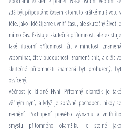
epochami existence planet. Naše osobní vědomí se
zdá být připoutáno časem k tomuto krátkému životu v
těle. Jako lidé žijeme uvnitř času, ale skutečný Život je
mimo čas. Existuje skutečná přítomnost, ale existuje
také iluzorní přítomnost. Žít v minulosti znamená
vzpomínat, žít v budoucnosti znamená snít, ale žít ve
skutečné přítomnosti znamená být probuzený, být
osvícený.
Věčnost je klidné Nyní. Přítomný okamžik je také
věčným nyní, a když je správně pochopen, nikdy se
nemění. Pochopení pravého významu a vnitřního
smyslu přítomného okamžiku je stejné jako