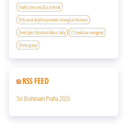
Vztahy žen a mužů a Jednota
Vždy musí dojít k vyrovnání energií a informací
Země jako Výcvikový tábor Lásky
Z Tomášova evangelia
Úloha gurua
RSS FEED
Sri Brahmam Praha 2026