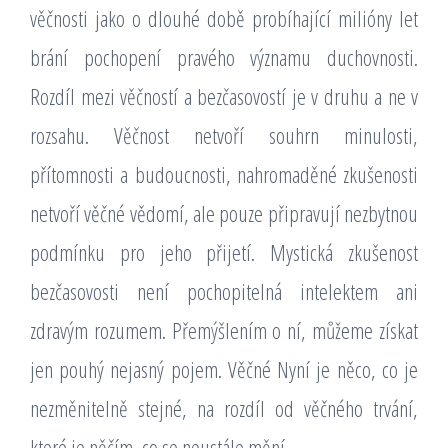
věčnosti jako o dlouhé době probíhající milióny let
brání pochopení pravého významu duchovnosti.
Rozdíl mezi věčností a bezčasovostí je v druhu a ne v
rozsahu. Věčnost netvoří souhrn minulosti,
přítomnosti a budoucnosti, nahromaděné zkušenosti
netvoří věčné vědomí, ale pouze připravují nezbytnou
podmínku pro jeho přijetí. Mystická zkušenost
bezčasovosti není pochopitelná intelektem ani
zdravým rozumem. Přemýšlením o ní, můžeme získat
jen pouhý nejasný pojem. Věčné Nyní je něco, co je
nezměnitelně stejné, na rozdíl od věčného trvání,
které je něčím, co se neustále mění.