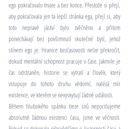
ego pokračovalo trvale a bez konce. Přestože si přejí,
aby pokračovala jen ta lepší stránka ega, přejí si, aby
toto nepravé jáství bylo zvěčněno a přitom
ponechávají bez povšimnutí skutečné bytí, jehož
stínem ego je. Hranice bezčasovosti nelze překročit,
dokud mentální schopnost pracuje v čase. Jakmile je
čas odstraněn, historie se vytratí a člověk, který
vstupuje do tohoto druhu vědomí, nalézá mír
existence, ve kterém se nevyskytují žádné události.
Během hlubokého spánku beze snů nepociťujeme
absolutně žádnou existenci času, jsme ve věčnosti.
Pokud se dokonale přesvědčíme o iluzornosti času a