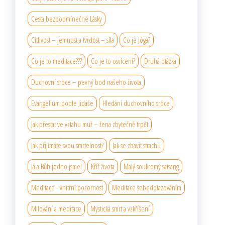
Cesta bezpodmínečné Lásky
Citlivost – jemnost a tvrdost – síla
Co je Jóga?
Co je to meditace???
Co je to osvícení?
Druhá otázka
Duchovní srdce – pevný bod našeho života
Evangelium podle Jidáše
Hledání duchovního srdce
Jak přestat ve vztahu muž – žena zbytečně trpět
Jak přijímáte svou smrtelnost?
Jak se zbavit strachu
Já a Bůh jedno jsme!
Kříž života
Malý soukromý satsang
Meditace - vnitřní pozornost
Meditace sebedotazováním
Milování a meditace
Mystická smrt a vzkříšení