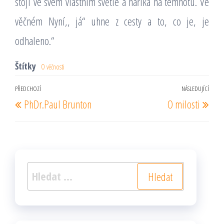
stojí ve svém vlastním světle a naříká na temnotu. Ve
věčném Nyní,, já“ uhne z cesty a to, co je, je
odhaleno.“
Štítky
O věčnosti
Navigace
PŘEDCHOZÍ
NÁSLEDUJÍCÍ
Předchozí
Násl
PhDr.Paul Brunton
O milosti
pro
příspěvek
pří
příspěvek
Vyhledávání