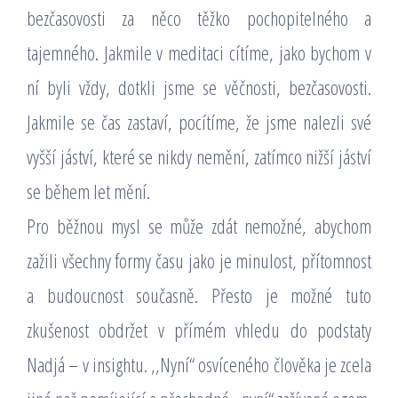
bezčasovosti za něco těžko pochopitelného a
tajemného. Jakmile v meditaci cítíme, jako bychom v
ní byli vždy, dotkli jsme se věčnosti, bezčasovosti.
Jakmile se čas zastaví, pocítíme, že jsme nalezli své
vyšší jáství, které se nikdy nemění, zatímco nižší jáství
se během let mění.
Pro běžnou mysl se může zdát nemožné, abychom
zažili všechny formy času jako je minulost, přítomnost
a budoucnost současně. Přesto je možné tuto
zkušenost obdržet v přímém vhledu do podstaty
Nadjá – v insightu. ,,Nyní“ osvíceného člověka je zcela