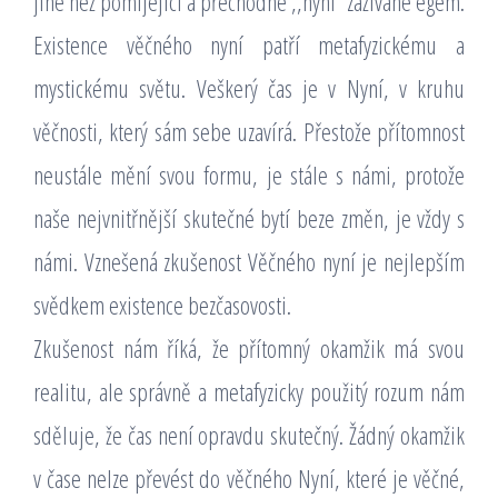
jiné než pomíjející a přechodné ,,nyní“ zažívané egem.
Existence věčného nyní patří metafyzickému a
mystickému světu. Veškerý čas je v Nyní, v kruhu
věčnosti, který sám sebe uzavírá. Přestože přítomnost
neustále mění svou formu, je stále s námi, protože
naše nejvnitřnější skutečné bytí beze změn, je vždy s
námi. Vznešená zkušenost Věčného nyní je nejlepším
svědkem existence bezčasovosti.
Zkušenost nám říká, že přítomný okamžik má svou
realitu, ale správně a metafyzicky použitý rozum nám
sděluje, že čas není opravdu skutečný. Žádný okamžik
v čase nelze převést do věčného Nyní, které je věčné,