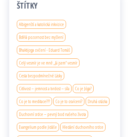
ŠTÍTKY
Albigenští a katolická inkvizice
Bdělá pozornost bez myšlení
Bhaktijoga cvičení - Eduard Tomáš
Celý vesmír je ve mně „Já jsem“ vesmír
Cesta bezpodmínečné Lásky
Citlivost – jemnost a tvrdost – síla
Co je Jóga?
Co je to meditace???
Co je to osvícení?
Druhá otázka
Duchovní srdce – pevný bod našeho života
Evangelium podle Jidáše
Hledání duchovního srdce