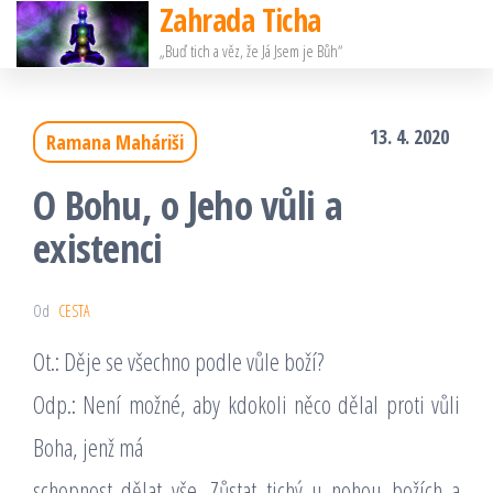
Zahrada Ticha
Přeskočit
„Buď tich a věz, že Já Jsem je Bůh“
na
obsah
13. 4. 2020
Ramana Maháriši
O Bohu, o Jeho vůli a
existenci
Od
CESTA
Ot.: Děje se všechno podle vůle boží?
Odp.: Není možné, aby kdokoli něco dělal proti vůli
Boha, jenž má
schopnost dělat vše. Zůstat tichý u nohou božích a