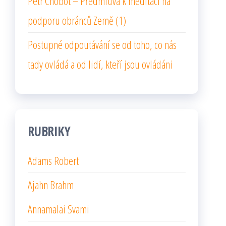
Petr Chobot – Předmluva k meditaci na
podporu obránců Země (1)
Postupné odpoutávání se od toho, co nás
tady ovládá a od lidí, kteří jsou ovládáni
RUBRIKY
Adams Robert
Ajahn Brahm
Annamalai Svami