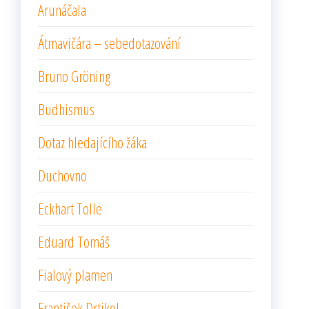
Arunáčala
Átmavičára – sebedotazování
Bruno Gröning
Budhismus
Dotaz hledajícího žáka
Duchovno
Eckhart Tolle
Eduard Tomáš
Fialový plamen
František Drtikol