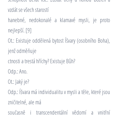
vzdát se všech starostí
hanebné, nedokonalé a klamavé mysli, je proto
nejlepší. [9]
Ot.: Existuje oddělená bytost Íšvary (osobního Boha),
jenž odměňuje
ctnosti a trestá hříchy? Existuje Bůh?
Odp.: Ano.
Ot.: Jaký je?
Odp.: Íšvara má individualitu v mysli a těle, které jsou
zničitelné, ale má
současně i transcendentální vědomí a vnitřní