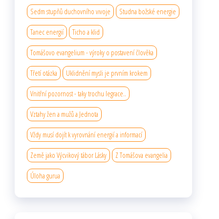
Sedm stupňů duchovního vıvoje
Studna božské energie
Tanec energií
Ticho a klid
Tomášovo evangelium - výroky o postavení člověka
Třetí otázka
Uklidnění mysli je prvním krokem
Vnitřní pozornost - taky trochu legrace..
Vztahy žen a mužů a Jednota
Vždy musí dojít k vyrovnání energií a informací
Země jako Výcvikový tábor Lásky
Z Tomášova evangelia
Úloha gurua