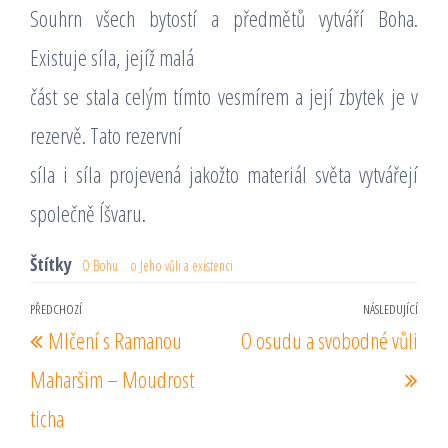
Souhrn všech bytostí a předmětů vytváří Boha.
Existuje síla, jejíž malá
část se stala celým tímto vesmírem a její zbytek je v
rezervě. Tato rezervní
síla i síla projevená jakožto materiál světa vytvářejí
společně Íšvaru.
Štítky
O Bohu
o Jeho vůli a existenci
Navigace
PŘEDCHOZÍ
NÁSLEDUJÍCÍ
Předchozí
Násl
Mlčení s Ramanou
O osudu a svobodné vůli
pro
příspěvek
pří
příspěvek
Maharšim – Moudrost
ticha