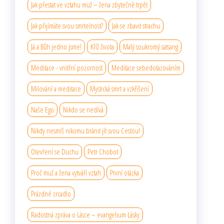
Jak přestat ve vztahu muž – žena zbytečně trpět
Jak přijímáte svou smrtelnost?
Jak se zbavit strachu
Já a Bůh jedno jsme!
Kříž života
Malý soukromý satsang
Meditace - vnitřní pozornost
Meditace sebedotazováním
Milování a meditace
Mystická smrt a vzkříšení
Naše Ego
Nikdo se nedívá
Nikdy nesmíš nikomu bránit jít svou Cestou!
Otevření se Duchu
Petr Chobot
Proč muž a žena vytváří vztah
První otázka
Prázdné zrcadlo
Radostná zpráva o Lásce – evangelium Lásky