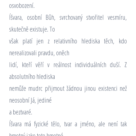
osvobození.
Íšvara, osobní Bůh, svrchovaný stvořitel vesmíru,
skutečně existuje. To
však platí jen z relativního hlediska těch, kdo
nerealizovali pravdu, oněch
lidí, kteří věří v reálnost individuálních duší. Z
absolutního hlediska
nemůže mudrc přijmout žádnou jinou existenci než
neosobní Já, jediné
a beztvaré.
Íšvara má fyzické tělo, tvar a jméno, ale není tak
hmotný jako toto hmotné