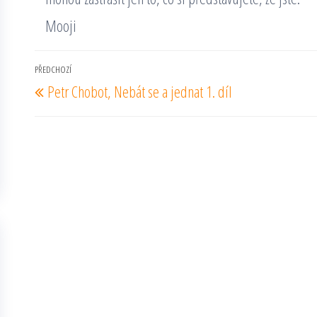
Mooji
Navigace
PŘEDCHOZÍ
Předchozí
Petr Chobot, Nebát se a jednat 1. díl
pro
příspěvek
příspěvek