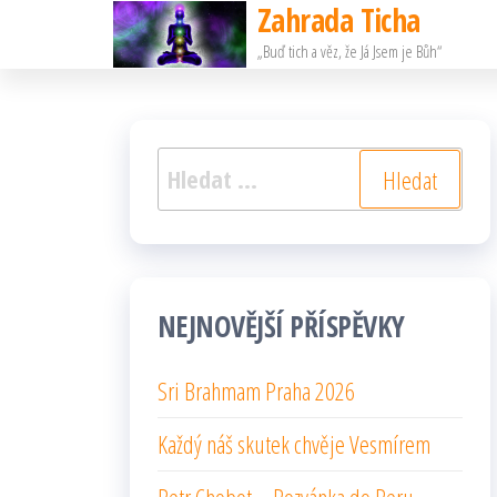
Zahrada Ticha
Přeskočit
„Buď tich a věz, že Já Jsem je Bůh“
na
obsah
Vyhledávání
NEJNOVĚJŠÍ PŘÍSPĚVKY
Sri Brahmam Praha 2026
Každý náš skutek chvěje Vesmírem