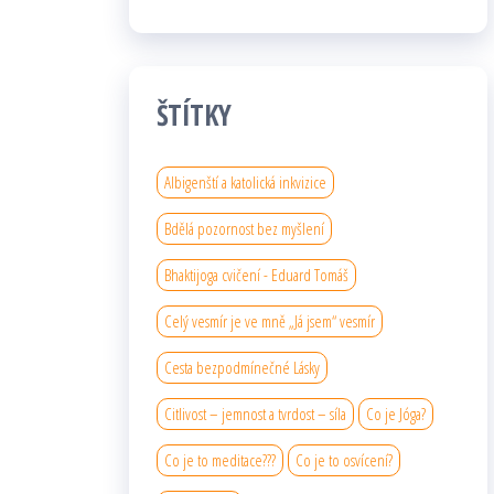
ŠTÍTKY
Albigenští a katolická inkvizice
Bdělá pozornost bez myšlení
Bhaktijoga cvičení - Eduard Tomáš
Celý vesmír je ve mně „Já jsem“ vesmír
Cesta bezpodmínečné Lásky
Citlivost – jemnost a tvrdost – síla
Co je Jóga?
Co je to meditace???
Co je to osvícení?