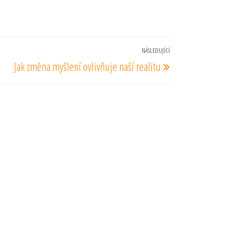
NÁSLEDUJÍCÍ
Následující
Jak změna myšlení ovlivňuje naší realitu
příspěvek