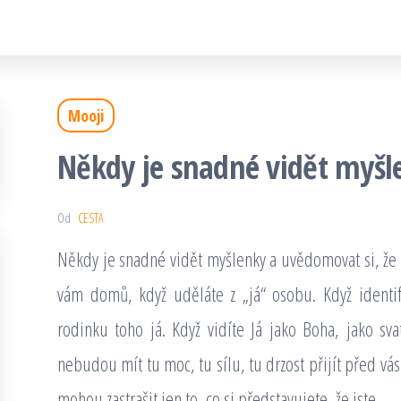
Mooji
Někdy je snadné vidět myšl
Od
CESTA
Někdy je snadné vidět myšlenky a uvědomovat si, že 
vám domů, když uděláte z „já“ osobu. Když identif
rodinku toho já. Když vidíte Já jako Boha, jako sva
nebudou mít tu moc, tu sílu, tu drzost přijít před vás
mohou zastrašit jen to, co si představujete, že jste.