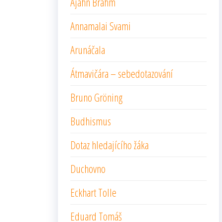
Ajahn Brahm
Annamalai Svami
Arunáčala
Átmavičára – sebedotazování
Bruno Gröning
Budhismus
Dotaz hledajícího žáka
Duchovno
Eckhart Tolle
Eduard Tomáš