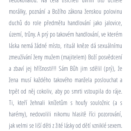
morálky, poznání a Božího zákona ženskou polovinu
duchů do role předmětu handlování jako jalovice,
území, trůny. A prý po takovém handlování, ve kterém
láska nemá žádné místo, rituál kněze dá sexuálnímu
zmeužívání ženy mužem (majitelem) Boží posvědcení
a zbaví jej hříšnosti!!! Sám Bůh jim sdělil (prý), že
žena musí každého takového manžela poslouchat a
trpět od něj cokoliv, aby po smrti vstoupila do ráje.
Ti, kteří žehnali knížetům s houfy souložnic (a s
harémy), nedovolili nikomu hlasitě říci pozorování,
jak velmi se liší děti z žité lásky od dětí vzniklé sexem.