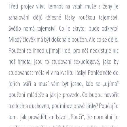
Třetí projev vlivu temnot na vztah muže a ženy je
zahalování dějů tělesné lásky rouškou tajemství.
Světlo nemá tajemství. Co je skryto, bude odkryto!
Mladý člověk má být dokonale poučen. Ale co se děje.
Poučení se ihned ujímají lidé, pro něž neexistuje nic
než hmota. Jsou to studovaní sexuologové, jako by
studovanost měla vliv na kvalitu lásky! Pohlédněte do
jejich tváří a musí vám být jasno, kdo se „ujímá“
poučení mládeže a jak je provede. Co budou hovořit
o citech a duchovnu, podmínce pravé lásky? Poučují o
tom, jak provádět smilstvo! „Poučí“, že normální je