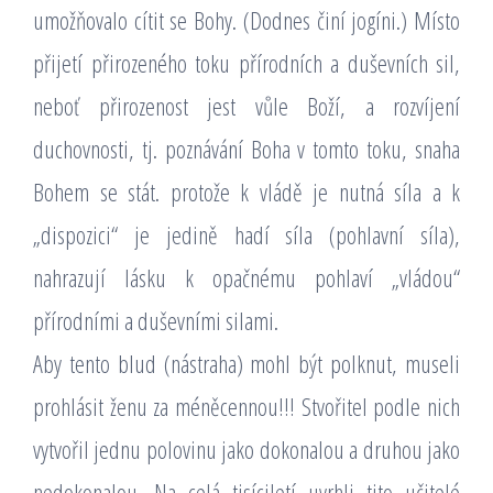
umožňovalo cítit se Bohy. (Dodnes činí jogíni.) Místo
přijetí přirozeného toku přírodních a duševních sil,
neboť přirozenost jest vůle Boží, a rozvíjení
duchovnosti, tj. poznávání Boha v tomto toku, snaha
Bohem se stát. protože k vládě je nutná síla a k
„dispozici“ je jedině hadí síla (pohlavní síla),
nahrazují lásku k opačnému pohlaví „vládou“
přírodními a duševními silami.
Aby tento blud (nástraha) mohl být polknut, museli
prohlásit ženu za méněcennou!!! Stvořitel podle nich
vytvořil jednu polovinu jako dokonalou a druhou jako
nedokonalou. Na celá tisíciletí uvrhli tito učitelé