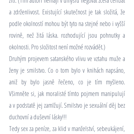
žití. (Tím autoři nemají v úmyslu negovat zcela celibát
a zdrženlivost. Existující skutečnost je tak složitá, že
podle okolností mohou být tyto na stejné nebo i vyšší
rovině, než žitá láska. rozhodující jsou pohnutky a
okolnosti. Pro složitost není možné rozvádět.)
Druhým projevem satanského vlivu ve vztahu muže a
ženy je smilstvo. Co o tom bylo v knihách napsáno,
aniž by bylo jasně řečeno, co je tím myšleno.
Všimněte si, jak moralisté tímto pojmem manipulují
a v podstatě jej zamlžují. Smilstvo je sexuální děj bez
duchovní a duševní lásky!!!
Tedy sex za peníze, za klid v manželství, sebeukájení,