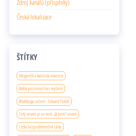
Zdroj kanálů (příspěvky)
Česká lokalizace
ŠTÍTKY
Albigenští a katolická inkvizice
Bdělá pozornost bez myšlení
Bhaktijoga cvičení - Eduard Tomáš
Celý vesmír je ve mně „Já jsem“ vesmír
Cesta bezpodmínečné Lásky