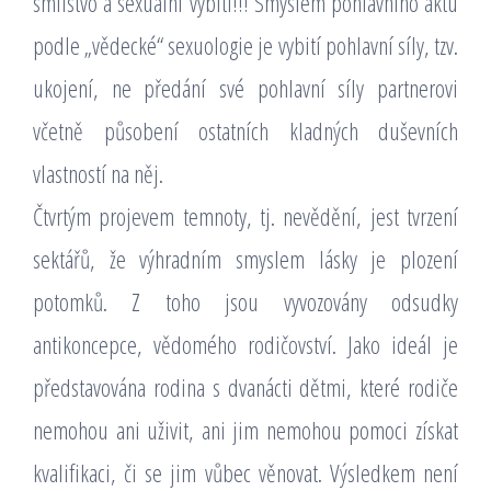
smilstvo a sexuální vybití!!! Smyslem pohlavního aktu
podle „vědecké“ sexuologie je vybití pohlavní síly, tzv.
ukojení, ne předání své pohlavní síly partnerovi
včetně působení ostatních kladných duševních
vlastností na něj.
Čtvrtým projevem temnoty, tj. nevědění, jest tvrzení
sektářů, že výhradním smyslem lásky je plození
potomků. Z toho jsou vyvozovány odsudky
antikoncepce, vědomého rodičovství. Jako ideál je
představována rodina s dvanácti dětmi, které rodiče
nemohou ani uživit, ani jim nemohou pomoci získat
kvalifikaci, či se jim vůbec věnovat. Výsledkem není