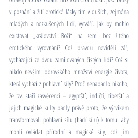
v poznání a žití erotické lásky tím v duších, zejména
mladých a nezkušených lidí, vytváří. Jak by mohlo
existovat „království Boží“ na zemi bez žitého
erotického vyrovnání? Což pravdu neviděli zář,
vycházející ze dvou zamilovaných čistých lidí? Což si
nikdo nevšiml obrovského množství energie života,
která vychází z pohlavní síly? Proč nenapadlo nikoho,
že tzv. staří zasvěcenci – egyptští, indičtí, tibetští a
jejich magické kulty padly právě proto, že výcvikem
transformovali pohlavní sílu (hadí sílu) k tomu, aby
mohli ovládat přírodní a magické síly, což jim