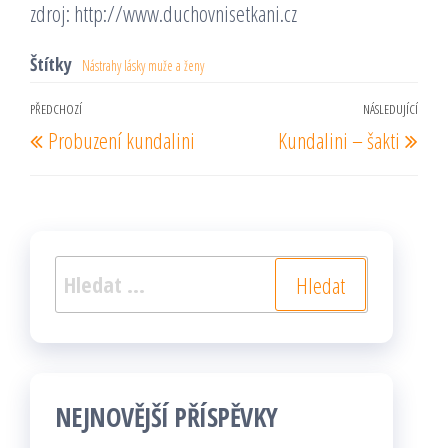
zdroj: http://www.duchovnisetkani.cz
Štítky
Nástrahy lásky muže a ženy
Navigace
PŘEDCHOZÍ
NÁSLEDUJÍCÍ
Předchozí
Násl
Probuzení kundalini
Kundalini – šakti
pro
příspěvek
pří
příspěvek
Vyhledávání
NEJNOVĚJŠÍ PŘÍSPĚVKY