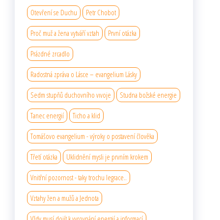
Otevření se Duchu
Petr Chobot
Proč muž a žena vytváří vztah
První otázka
Prázdné zrcadlo
Radostná zpráva o Lásce – evangelium Lásky
Sedm stupňů duchovního vıvoje
Studna božské energie
Tanec energií
Ticho a klid
Tomášovo evangelium - výroky o postavení člověka
Třetí otázka
Uklidnění mysli je prvním krokem
Vnitřní pozornost - taky trochu legrace..
Vztahy žen a mužů a Jednota
Vždy musí dojít k vyrovnání energií a informací