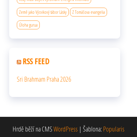
Země jako Výcvikový tábor Lásky
Z Tomášova evangelia
Úloha gurua
RSS FEED
Sri Brahmam Praha 2026
Hrdě běží na CMS
WordPress
|
Šablona:
Popularis