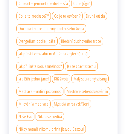
Citlivost – jemnost a tvrdost – síla
Co je Jóga?
Co je to meditace???
Co je to osvícení?
Druhá otázka
Duchovní srdce – pevný bod našeho života
Evangelium podle Jidáše
Hledání duchovního srdce
Jak přestat ve vztahu muž – žena zbytečně trpět
Jak přijímáte svou smrtelnost?
Jak se zbavit strachu
Já a Bůh jedno jsme!
Kříž života
Malý soukromý satsang
Meditace - vnitřní pozornost
Meditace sebedotazováním
Milování a meditace
Mystická smrt a vzkříšení
Naše Ego
Nikdo se nedívá
Nikdy nesmíš nikomu bránit jít svou Cestou!