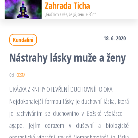
Zahrada Ticha
Přeskočit
„Buď tich a věz, že Já Jsem je Bůh“
na
obsah
18. 6. 2020
Kundalini
Nástrahy lásky muže a ženy
Od
CESTA
UKÁZKA Z KNIHY OTEVŘENÍ DUCHOVNÍHO OKA
Nejdokonalejší formou lásky je duchovní láska, která
je zachvíváním se duchovního v Božské všelásce –
agape. Jejím odrazem v duševní a biologické
energetické vibrační rovině (jemnohmotné) je láska