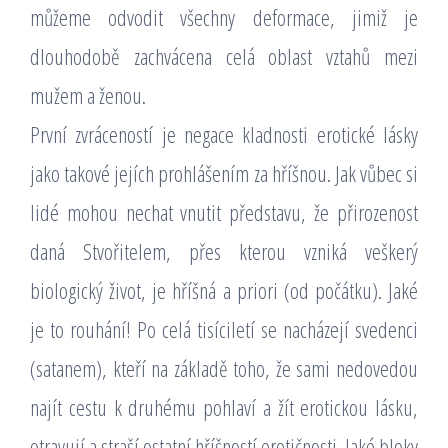
můžeme odvodit všechny deformace, jimiž je
dlouhodobě zachvácena celá oblast vztahů mezi
mužem a ženou.
První zvráceností je negace kladnosti erotické lásky
jako takové jejích prohlášením za hříšnou. Jak vůbec si
lidé mohou nechat vnutit představu, že přirozenost
daná Stvořitelem, přes kterou vzniká veškerý
biologický život, je hříšná a priori (od počátku). Jaké
je to rouhání! Po celá tisíciletí se nacházejí svedenci
(satanem), kteří na základě toho, že sami nedovedou
najít cestu k druhému pohlaví a žít erotickou lásku,
otravují a straší ostatní hříšností erotičnosti. Jaké bloky