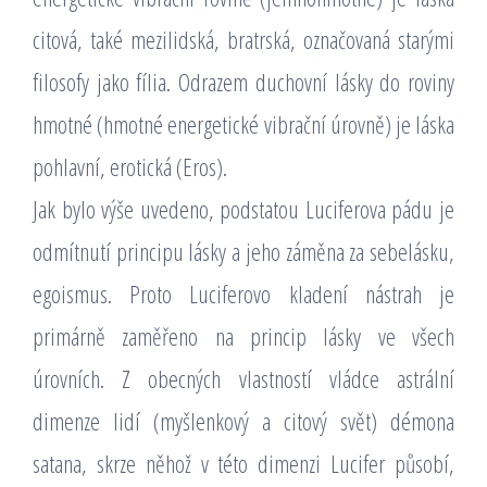
citová, také mezilidská, bratrská, označovaná starými
filosofy jako fília. Odrazem duchovní lásky do roviny
hmotné (hmotné energetické vibrační úrovně) je láska
pohlavní, erotická (Eros).
Jak bylo výše uvedeno, podstatou Luciferova pádu je
odmítnutí principu lásky a jeho záměna za sebelásku,
egoismus. Proto Luciferovo kladení nástrah je
primárně zaměřeno na princip lásky ve všech
úrovních. Z obecných vlastností vládce astrální
dimenze lidí (myšlenkový a citový svět) démona
satana, skrze něhož v této dimenzi Lucifer působí,