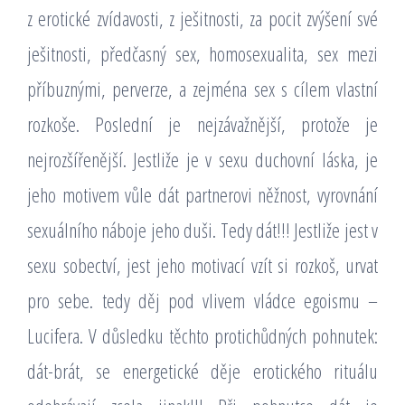
z erotické zvídavosti, z ješitnosti, za pocit zvýšení své
ješitnosti, předčasný sex, homosexualita, sex mezi
příbuznými, perverze, a zejména sex s cílem vlastní
rozkoše. Poslední je nejzávažnější, protože je
nejrozšířenější. Jestliže je v sexu duchovní láska, je
jeho motivem vůle dát partnerovi něžnost, vyrovnání
sexuálního náboje jeho duši. Tedy dát!!! Jestliže jest v
sexu sobectví, jest jeho motivací vzít si rozkoš, urvat
pro sebe. tedy děj pod vlivem vládce egoismu –
Lucifera. V důsledku těchto protichůdných pohnutek:
dát-brát, se energetické děje erotického rituálu