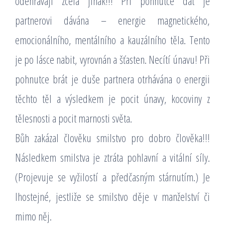
odehrávají zcela jinak!!! Při pohnutce dát je
partnerovi dávána – energie magnetického,
emocionálního, mentálního a kauzálního těla. Tento
je po lásce nabit, vyrovnán a šťasten. Necítí únavu! Při
pohnutce brát je duše partnera otrhávána o energii
těchto těl a výsledkem je pocit únavy, kocoviny z
tělesnosti a pocit marnosti světa.
Bůh zakázal člověku smilstvo pro dobro člověka!!!
Následkem smilstva je ztráta pohlavní a vitální síly.
(Projevuje se vyžilostí a předčasným stárnutím.) Je
lhostejné, jestliže se smilstvo děje v manželství či
mimo něj.