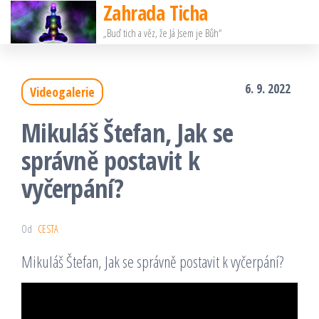
Zahrada Ticha
Přeskočit
„Buď tich a věz, že Já Jsem je Bůh“
na
obsah
6. 9. 2022
Videogalerie
Mikuláš Štefan, Jak se
správně postavit k
vyčerpání?
Od
CESTA
Mikuláš Štefan, Jak se správně postavit k vyčerpání?