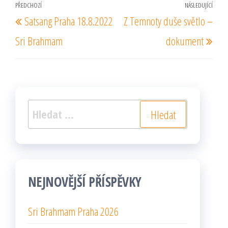
Navigace
PŘEDCHOZÍ
NÁSLEDUJÍCÍ
Předchozí
Násl
Satsang Praha 18.8.2022
Z Temnoty duše světlo –
pro
příspěvek
pří
příspěvek
Sri Brahmam
dokument
Vyhledávání
NEJNOVĚJŠÍ PŘÍSPĚVKY
Sri Brahmam Praha 2026