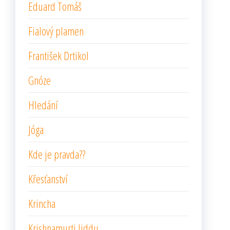
Eduard Tomáš
Fialový plamen
František Drtikol
Gnóze
Hledání
Jóga
Kde je pravda??
Křesťanství
Krincha
Krishnamurti Jiddu