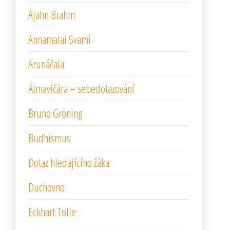
Ajahn Brahm
Annamalai Svami
Arunáčala
Átmavičára – sebedotazování
Bruno Gröning
Budhismus
Dotaz hledajícího žáka
Duchovno
Eckhart Tolle