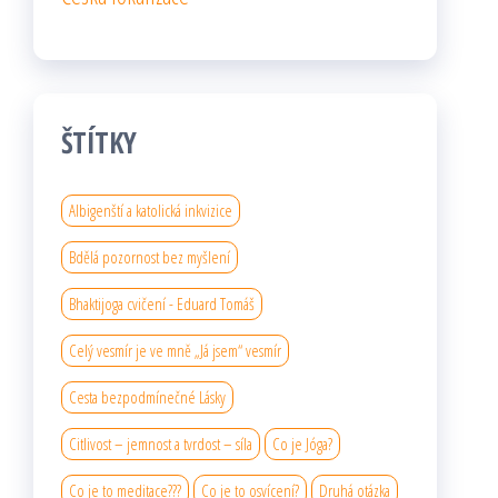
ŠTÍTKY
Albigenští a katolická inkvizice
Bdělá pozornost bez myšlení
Bhaktijoga cvičení - Eduard Tomáš
Celý vesmír je ve mně „Já jsem“ vesmír
Cesta bezpodmínečné Lásky
Citlivost – jemnost a tvrdost – síla
Co je Jóga?
Co je to meditace???
Co je to osvícení?
Druhá otázka