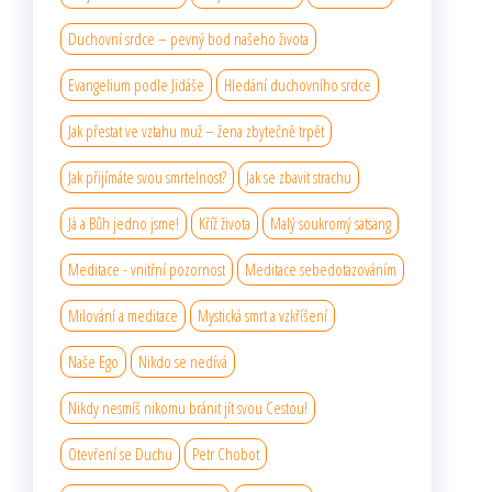
Duchovní srdce – pevný bod našeho života
Evangelium podle Jidáše
Hledání duchovního srdce
Jak přestat ve vztahu muž – žena zbytečně trpět
Jak přijímáte svou smrtelnost?
Jak se zbavit strachu
Já a Bůh jedno jsme!
Kříž života
Malý soukromý satsang
Meditace - vnitřní pozornost
Meditace sebedotazováním
Milování a meditace
Mystická smrt a vzkříšení
Naše Ego
Nikdo se nedívá
Nikdy nesmíš nikomu bránit jít svou Cestou!
Otevření se Duchu
Petr Chobot