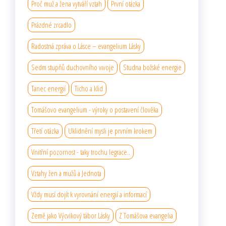
Proč muž a žena vytváří vztah
První otázka
Prázdné zrcadlo
Radostná zpráva o Lásce – evangelium Lásky
Sedm stupňů duchovního vıvoje
Studna božské energie
Tanec energií
Ticho a klid
Tomášovo evangelium - výroky o postavení člověka
Třetí otázka
Uklidnění mysli je prvním krokem
Vnitřní pozornost - taky trochu legrace..
Vztahy žen a mužů a Jednota
Vždy musí dojít k vyrovnání energií a informací
Země jako Výcvikový tábor Lásky
Z Tomášova evangelia