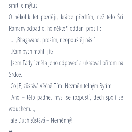
smrt je mýtus!
O několik let později, krátce předtím, než tělo Šrí
Ramany odpadlo, ho někteří oddaní prosili:
… ‚Bhagavane, prosím, neopouštěj nás!‘
‚Kam bych mohl jít?
Jsem Tady.‘ zněla jeho odpověď a ukazoval přitom na
Srdce.
Co JE, zůstává Věčně Tím Nezměnitelným Bytím.
Ano – tělo padne, mysl se rozpustí, dech spojí se
vzduchem…,
ale Duch zůstává – Neměnný!“
♥️