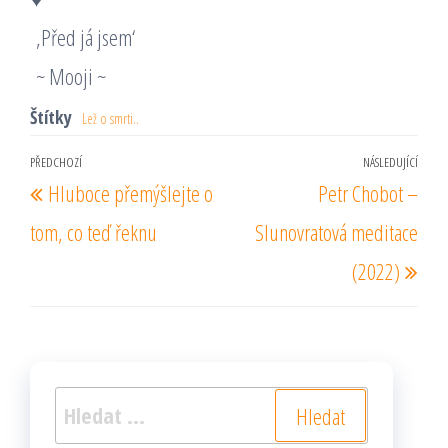
‚Před já jsem‘
~ Mooji ~
Štítky
Lež o smrti..
Navigace
PŘEDCHOZÍ
NÁSLEDUJÍCÍ
Předchozí
Násl
Hluboce přemýšlejte o
Petr Chobot –
pro
příspěvek
pří
příspěvek
tom, co teď řeknu
Slunovratová meditace
(2022)
Vyhledávání