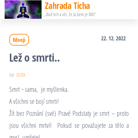
Zahrada Ticha
Přeskočit
„Buď tich a věz, že Já Jsem je Bůh“
na
obsah
22. 12. 2022
Mooji
Lež o smrti..
Od
CESTA
Smrt ~ sama, je myšlenka.
A všichni se bojí smrti!
Žít bez Poznání (své) Pravé Podstaty je smrt – proto
jsou všichni mrtví! Pokud se považujete za tělo a
mysl, umřete!