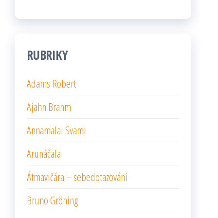
RUBRIKY
Adams Robert
Ajahn Brahm
Annamalai Svami
Arunáčala
Átmavičára – sebedotazování
Bruno Gröning