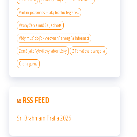
Vnitřní pozornost - taky trochu legrace..
Vztahy žen a mužů a Jednota
Vždy musí dojít k vyrovnání energií a informací
Země jako Výcvikový tábor Lásky
Z Tomášova evangelia
Úloha gurua
RSS FEED
Sri Brahmam Praha 2026