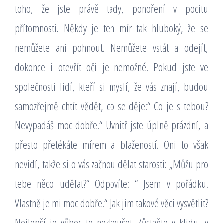
toho, že jste právě tady, ponoření v pocitu
přítomnosti. Někdy je ten mír tak hluboký, že se
nemůžete ani pohnout. Nemůžete vstát a odejít,
dokonce i otevřít oči je nemožné. Pokud jste ve
společnosti lidí, kteří si myslí, že vás znají, budou
samozřejmě chtít vědět, co se děje:“ Co je s tebou?
Nevypadáš moc dobře.“ Uvnitř jste úplně prázdní, a
přesto přetékáte mírem a blažeností. Oni to však
nevidí, takže si o vás začnou dělat starosti: „Můžu pro
tebe něco udělat?“ Odpovíte: “ Jsem v pořádku.
Vlastně je mi moc dobře.“ Jak jim takové věci vysvětlit?
Nejlepší je vůbec to nezkoušet. Zůstaňte v klidu, v