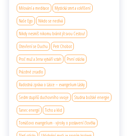
Milování a meditace
Mystická smrt a vzkříšení
Naše Ego
Nikdo se nedívá
Nikdy nesmíš nikomu bránit jít svou Cestou!
Otevření se Duchu
Petr Chobot
Proč muž a žena vytváří vztah
První otázka
Prázdné zrcadlo
Radostná zpráva o Lásce – evangelium Lásky
Sedm stupňů duchovního vıvoje
Studna božské energie
Tanec energií
Ticho a klid
Tomášovo evangelium - výroky o postavení člověka
Třetí otázka
Uklidnění mysli je prvním krokem