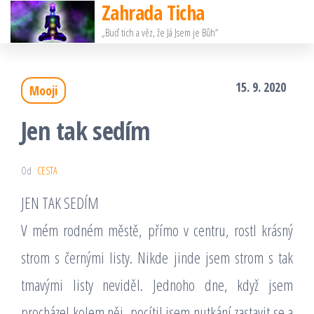
Zahrada Ticha
Přeskočit
„Buď tich a věz, že Já Jsem je Bůh“
na
obsah
15. 9. 2020
Mooji
Jen tak sedím
Od
CESTA
JEN TAK SEDÍM
V mém rodném městě, přímo v centru, rostl krásný
strom s černými listy. Nikde jinde jsem strom s tak
tmavými listy neviděl. Jednoho dne, když jsem
procházel kolem něj, pocítil jsem nutkání zastavit se a