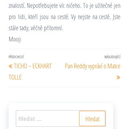
znalostí. Nepotřebujete víc ničeho. To je užitečné jen
pro lidi, kteří jsou na cestě. Vy nejste na cestě. Jste
stále tady, věčně přítomní.
Mooji
Navigace
PŘEDCHOZÍ
NÁSLEDUJÍCÍ
Předchozí
Násl
TICHO – ECKHART
Pan Reddy vypráví o Matce
pro
příspěvek
pří
příspěvek
TOLLE
Vyhledávání