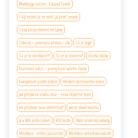
Bhaktijoga cvičení - Eduard Tomáš
Celý vesmír je ve mně „Já jsem“ vesmír
Cesta bezpodmínečné Lásky
Citlivost – jemnost a tvrdost – síla
Co je Jóga?
Co je to meditace???
Co je to osvícení?
Druhá otázka
Duchovní srdce – pevný bod našeho života
Evangelium podle Jidáše
Hledání duchovního srdce
Jak přestat ve vztahu muž – žena zbytečně trpět
Jak přijímáte svou smrtelnost?
Jak se zbavit strachu
Já a Bůh jedno jsme!
Kříž života
Malý soukromý satsang
Meditace - vnitřní pozornost
Meditace sebedotazováním