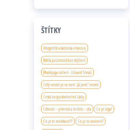
ŠTÍTKY
Albigenští a katolická inkvizice
Bdělá pozornost bez myšlení
Bhaktijoga cvičení - Eduard Tomáš
Celý vesmír je ve mně „Já jsem“ vesmír
Cesta bezpodmínečné Lásky
Citlivost – jemnost a tvrdost – síla
Co je Jóga?
Co je to meditace???
Co je to osvícení?