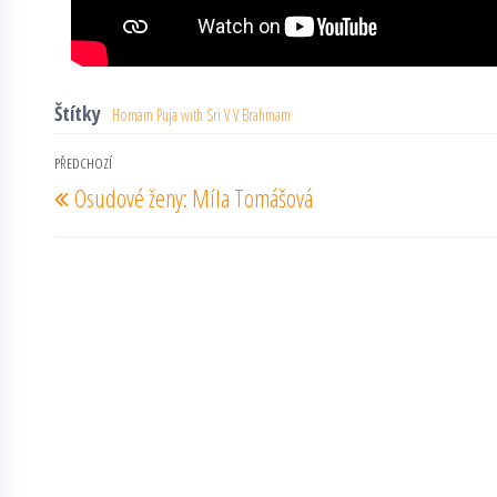
Štítky
Homam Puja with Sri V V Brahmam
Navigace
PŘEDCHOZÍ
Předchozí
Osudové ženy: Míla Tomášová
pro
příspěvek
příspěvek