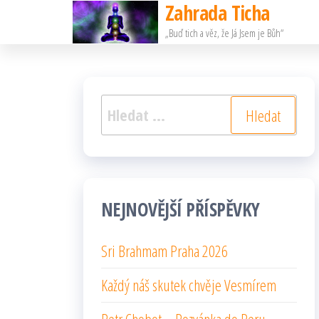
Zahrada Ticha
Přeskočit
„Buď tich a věz, že Já Jsem je Bůh“
na
obsah
Vyhledávání
NEJNOVĚJŠÍ PŘÍSPĚVKY
Sri Brahmam Praha 2026
Každý náš skutek chvěje Vesmírem