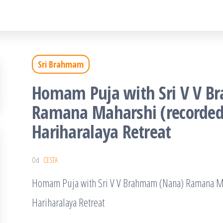
Sri Brahmam
Homam Puja with Sri V V 
Ramana Maharshi (recorded
Hariharalaya Retreat
Od
CESTA
Homam Puja with Sri V V Brahmam (Nana) Ramana Ma
Hariharalaya Retreat