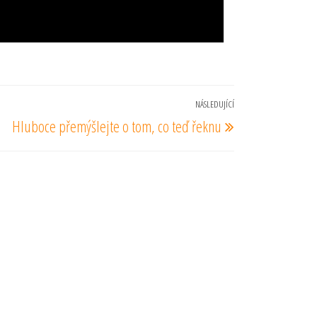
NÁSLEDUJÍCÍ
Následující
Hluboce přemýšlejte o tom, co teď řeknu
příspěvek