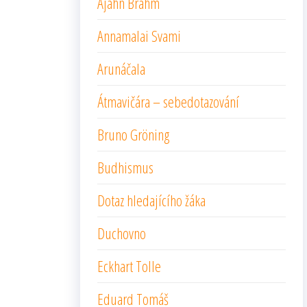
Ajahn Brahm
Annamalai Svami
Arunáčala
Átmavičára – sebedotazování
Bruno Gröning
Budhismus
Dotaz hledajícího žáka
Duchovno
Eckhart Tolle
Eduard Tomáš