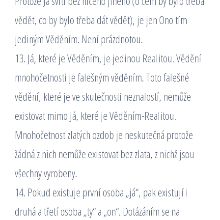
Protože Já svítí bez ničeho jiného (o čem by bylo třeba
vědět, co by bylo třeba dát vědět), je jen Ono tím
jediným Věděním. Není prázdnotou.
13. Já, které je Věděním, je jedinou Realitou. Vědění
mnohočetnosti je falešným věděním. Toto falešné
vědění, které je ve skutečnosti neznalostí, nemůže
existovat mimo Já, které je Věděním-Realitou.
Mnohočetnost zlatých ozdob je neskutečná protože
žádná z nich nemůže existovat bez zlata, z nichž jsou
všechny vyrobeny.
14. Pokud existuje první osoba „já“, pak existují i
druhá a třetí osoba „ty“ a „on“. Dotázáním se na