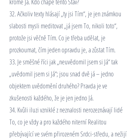
kromě Já. Kdo chápe tento Stav?
32. Ačkoliv texty hlásají „ty jsi Tím“, je jen známkou
slabosti mysli meditovat „já jsem To, nikoli toto“,
protože jsi věčně Tím. Co je třeba udělat, je
prozkoumat, čím jeden opravdu je, a zůstat Tím.
33. Je směšné říci jak „neuvědomil jsem si Já“ tak
„uvědomil jsem si Já“; jsou snad dvě já – jedno
objektem uvědomění druhého? Pravda je ve
zkušenosti každého, že je jen jedno Já.
34. Kvůli iluzi vzniklé z neznalosti nerozeznávají lidé
To, co je vždy a pro každého niterní Realitou
přebývající ve svém přirozeném Srdci-středu, a nežijí