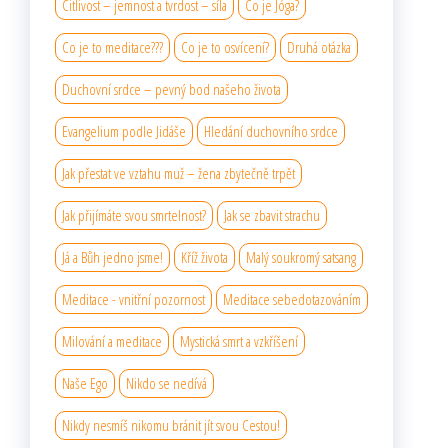
Citlivost – jemnost a tvrdost – síla
Co je Jóga?
Co je to meditace???
Co je to osvícení?
Druhá otázka
Duchovní srdce – pevný bod našeho života
Evangelium podle Jidáše
Hledání duchovního srdce
Jak přestat ve vztahu muž – žena zbytečně trpět
Jak přijímáte svou smrtelnost?
Jak se zbavit strachu
Já a Bůh jedno jsme!
Kříž života
Malý soukromý satsang
Meditace - vnitřní pozornost
Meditace sebedotazováním
Milování a meditace
Mystická smrt a vzkříšení
Naše Ego
Nikdo se nedívá
Nikdy nesmíš nikomu bránit jít svou Cestou!