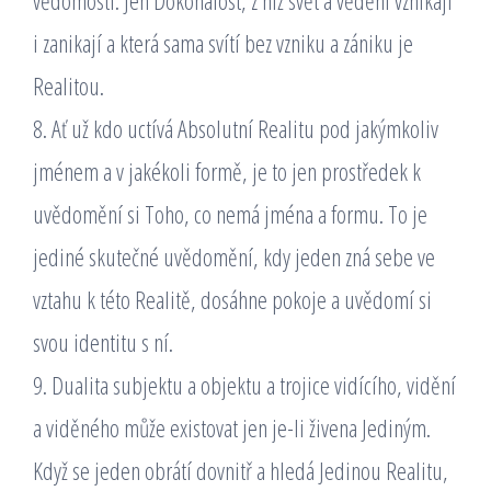
vědomostí. Jen Dokonalost, z níž svět a vědění vznikají
i zanikají a která sama svítí bez vzniku a zániku je
Realitou.
8. Ať už kdo uctívá Absolutní Realitu pod jakýmkoliv
jménem a v jakékoli formě, je to jen prostředek k
uvědomění si Toho, co nemá jména a formu. To je
jediné skutečné uvědomění, kdy jeden zná sebe ve
vztahu k této Realitě, dosáhne pokoje a uvědomí si
svou identitu s ní.
9. Dualita subjektu a objektu a trojice vidícího, vidění
a viděného může existovat jen je-li živena Jediným.
Když se jeden obrátí dovnitř a hledá Jedinou Realitu,