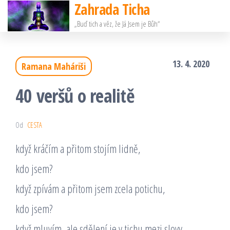
Zahrada Ticha
Přeskočit
„Buď tich a věz, že Já Jsem je Bůh“
na
obsah
13. 4. 2020
Ramana Maháriši
40 veršů o realitě
Od
CESTA
když kráčím a přitom stojím lidně,
kdo jsem?
když zpívám a přitom jsem zcela potichu,
kdo jsem?
když mluvím, ale sdělení je v tichu mezi slovy,