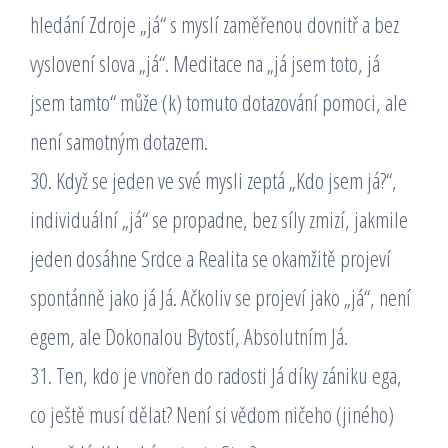
hledání Zdroje „já“ s myslí zaměřenou dovnitř a bez
vyslovení slova „já“. Meditace na „já jsem toto, já
jsem tamto“ může (k) tomuto dotazování pomoci, ale
není samotným dotazem.
30. Když se jeden ve své mysli zeptá „Kdo jsem já?“,
individuální „já“ se propadne, bez síly zmizí, jakmile
jeden dosáhne Srdce a Realita se okamžitě projeví
spontánně jako já Já. Ačkoliv se projeví jako „já“, není
egem, ale Dokonalou Bytostí, Absolutním Já.
31. Ten, kdo je vnořen do radosti Já díky zániku ega,
co ještě musí dělat? Není si vědom ničeho (jiného)