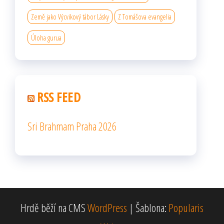
Země jako Výcvikový tábor Lásky
Z Tomášova evangelia
Úloha gurua
RSS FEED
Sri Brahmam Praha 2026
Hrdě běží na CMS
WordPress
|
Šablona:
Popularis