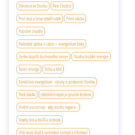
Otevření se Duchu
Petr Chobot
Proč muž a žena vytváří vztah
První otázka
Prázdné zrcadlo
Radostná zpráva o Lásce – evangelium Lásky
Sedm stupňů duchovního vıvoje
Studna božské energie
Tanec energií
Ticho a klid
Tomášovo evangelium - výroky o postavení člověka
Třetí otázka
Uklidnění mysli je prvním krokem
Vnitřní pozornost - taky trochu legrace..
Vztahy žen a mužů a Jednota
Vždy musí dojít k vyrovnání energií a informací