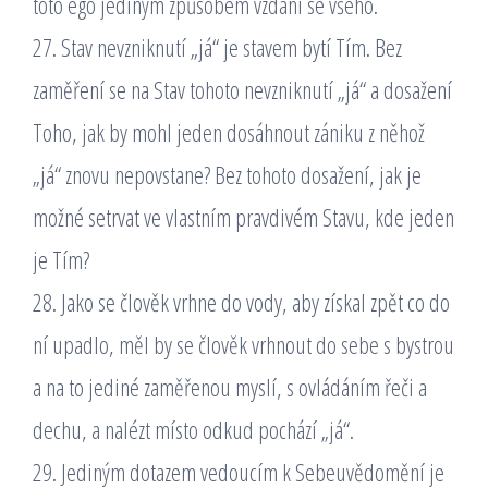
toto ego jediným způsobem vzdání se všeho.
27. Stav nevzniknutí „já“ je stavem bytí Tím. Bez
zaměření se na Stav tohoto nevzniknutí „já“ a dosažení
Toho, jak by mohl jeden dosáhnout zániku z něhož
„já“ znovu nepovstane? Bez tohoto dosažení, jak je
možné setrvat ve vlastním pravdivém Stavu, kde jeden
je Tím?
28. Jako se člověk vrhne do vody, aby získal zpět co do
ní upadlo, měl by se člověk vrhnout do sebe s bystrou
a na to jediné zaměřenou myslí, s ovládáním řeči a
dechu, a nalézt místo odkud pochází „já“.
29. Jediným dotazem vedoucím k Sebeuvědomění je