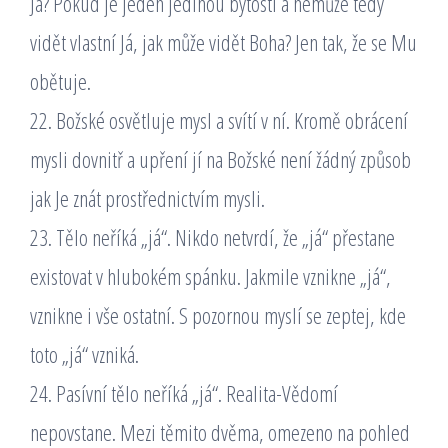
Já? Pokud je jeden jedinou bytostí a nemůže tedy
vidět vlastní Já, jak může vidět Boha? Jen tak, že se Mu
obětuje.
22. Božské osvětluje mysl a svítí v ní. Kromě obrácení
mysli dovnitř a upření jí na Božské není žádný způsob
jak Je znát prostřednictvím mysli.
23. Tělo neříká „já“. Nikdo netvrdí, že „já“ přestane
existovat v hlubokém spánku. Jakmile vznikne „já“,
vznikne i vše ostatní. S pozornou myslí se zeptej, kde
toto „já“ vzniká.
24. Pasívní tělo neříká „já“. Realita-Vědomí
nepovstane. Mezi těmito dvěma, omezeno na pohled