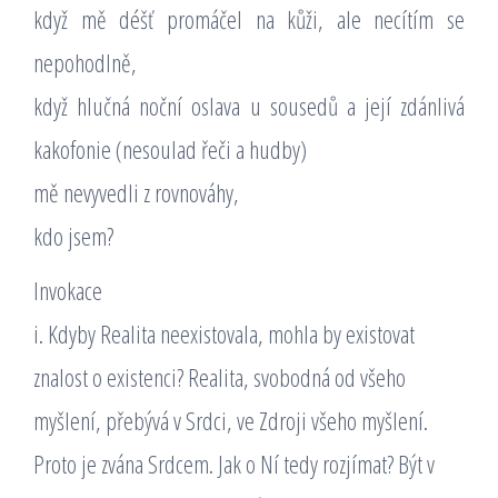
když mě déšť promáčel na kůži, ale necítím se
nepohodlně,
když hlučná noční oslava u sousedů a její zdánlivá
kakofonie (nesoulad řeči a hudby)
mě nevyvedli z rovnováhy,
kdo jsem?
Invokace
i. Kdyby Realita neexistovala, mohla by existovat
znalost o existenci? Realita, svobodná od všeho
myšlení, přebývá v Srdci, ve Zdroji všeho myšlení.
Proto je zvána Srdcem. Jak o Ní tedy rozjímat? Být v