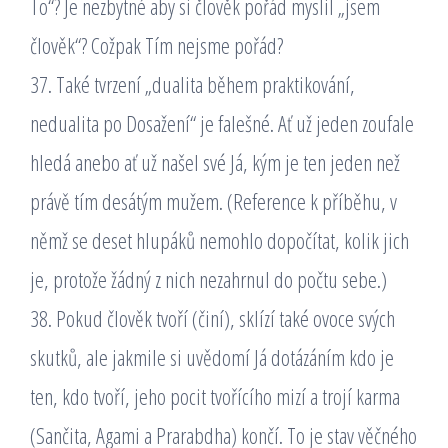
To“? Je nezbytné aby si člověk pořád myslil „jsem
člověk“? Cožpak Tím nejsme pořád?
37. Také tvrzení „dualita během praktikování,
nedualita po Dosažení“ je falešné. Ať už jeden zoufale
hledá anebo ať už našel své Já, kým je ten jeden než
právě tím desátým mužem. (Reference k příběhu, v
němž se deset hlupáků nemohlo dopočítat, kolik jich
je, protože žádný z nich nezahrnul do počtu sebe.)
38. Pokud člověk tvoří (činí), sklízí také ovoce svých
skutků, ale jakmile si uvědomí Já dotázáním kdo je
ten, kdo tvoří, jeho pocit tvořícího mizí a trojí karma
(Sančita, Agami a Prarabdha) končí. To je stav věčného