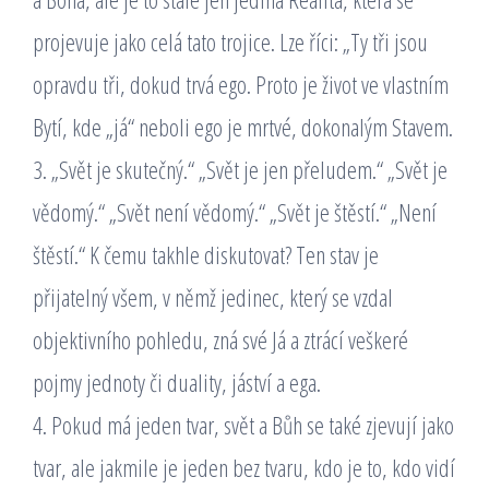
projevuje jako celá tato trojice. Lze říci: „Ty tři jsou
opravdu tři, dokud trvá ego. Proto je život ve vlastním
Bytí, kde „já“ neboli ego je mrtvé, dokonalým Stavem.
3. „Svět je skutečný.“ „Svět je jen přeludem.“ „Svět je
vědomý.“ „Svět není vědomý.“ „Svět je štěstí.“ „Není
štěstí.“ K čemu takhle diskutovat? Ten stav je
přijatelný všem, v němž jedinec, který se vzdal
objektivního pohledu, zná své Já a ztrácí veškeré
pojmy jednoty či duality, jáství a ega.
4. Pokud má jeden tvar, svět a Bůh se také zjevují jako
tvar, ale jakmile je jeden bez tvaru, kdo je to, kdo vidí