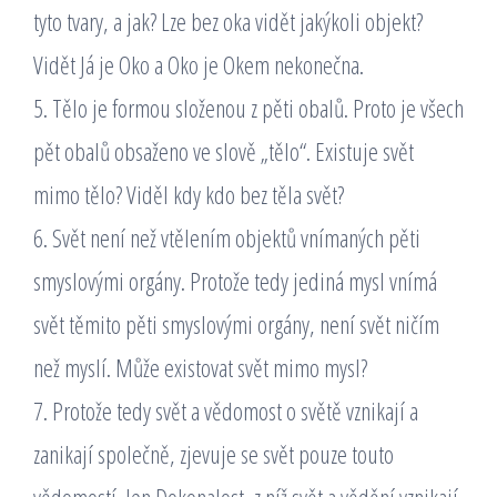
tyto tvary, a jak? Lze bez oka vidět jakýkoli objekt?
Vidět Já je Oko a Oko je Okem nekonečna.
5. Tělo je formou složenou z pěti obalů. Proto je všech
pět obalů obsaženo ve slově „tělo“. Existuje svět
mimo tělo? Viděl kdy kdo bez těla svět?
6. Svět není než vtělením objektů vnímaných pěti
smyslovými orgány. Protože tedy jediná mysl vnímá
svět těmito pěti smyslovými orgány, není svět ničím
než myslí. Může existovat svět mimo mysl?
7. Protože tedy svět a vědomost o světě vznikají a
zanikají společně, zjevuje se svět pouze touto