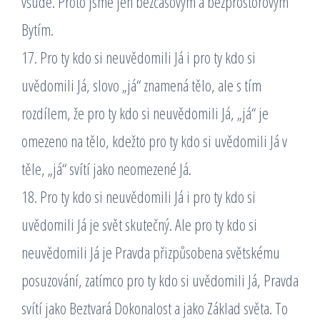
všude. Proto jsme jen bezčasovým a bezprostorovým
Bytím.
17. Pro ty kdo si neuvědomili Já i pro ty kdo si
uvědomili Já, slovo „já“ znamená tělo, ale s tím
rozdílem, že pro ty kdo si neuvědomili Já, „já“ je
omezeno na tělo, kdežto pro ty kdo si uvědomili Já v
těle, „já“ svítí jako neomezené Já.
18. Pro ty kdo si neuvědomili Já i pro ty kdo si
uvědomili Já je svět skutečný. Ale pro ty kdo si
neuvědomili Já je Pravda přizpůsobena světskému
posuzování, zatímco pro ty kdo si uvědomili Já, Pravda
svítí jako Beztvará Dokonalost a jako Základ světa. To