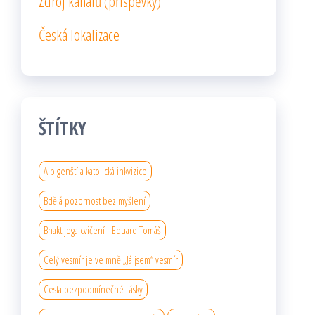
Zdroj kanálů (příspěvky)
Česká lokalizace
ŠTÍTKY
Albigenští a katolická inkvizice
Bdělá pozornost bez myšlení
Bhaktijoga cvičení - Eduard Tomáš
Celý vesmír je ve mně „Já jsem“ vesmír
Cesta bezpodmínečné Lásky