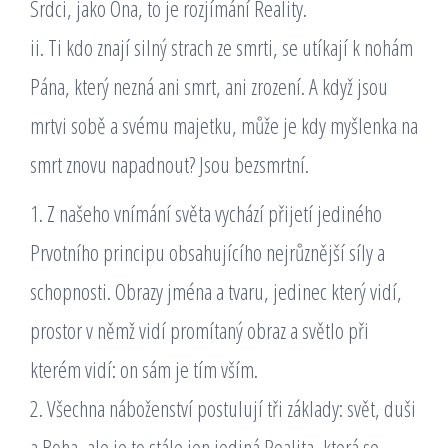
Srdci, jako Ona, to je rozjímání Reality.
ii. Ti kdo znají silný strach ze smrti, se utíkají k nohám
Pána, který nezná ani smrt, ani zrození. A když jsou
mrtvi sobě a svému majetku, může je kdy myšlenka na
smrt znovu napadnout? Jsou bezsmrtní.
1. Z našeho vnímání světa vychází přijetí jediného
Prvotního principu obsahujícího nejrůznější síly a
schopnosti. Obrazy jména a tvaru, jedinec který vidí,
prostor v němž vidí promítaný obraz a světlo při
kterém vidí: on sám je tím vším.
2. Všechna náboženství postulují tři základy: svět, duši
a Boha, ale je to stále jen jediná Realita, která se