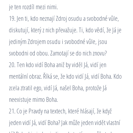
je ten rozdíl mezi nimi.
19. Jen ti, kdo neznají Zdroj osudu a svobodné vůle,
diskutují, který z nich převažuje. Ti, kdo vědí, že Já je
jediným Zdrojem osudu i svobodné vůle, jsou
svobodni od obou. Zamotají se do nich znovu?
20. Ten kdo vidí Boha aniž by viděl Já, vidí jen
mentální obraz. Říká se, že kdo vidí Já, vidí Boha. Kdo
zcela ztratil ego, vidí Já, našel Boha, protože Já
neexistuje mimo Boha.
21. Co je Pravdy na textech, které hlásají, že když
jeden vidí Já, vidí Boha? Jak může jeden vidět vlastní