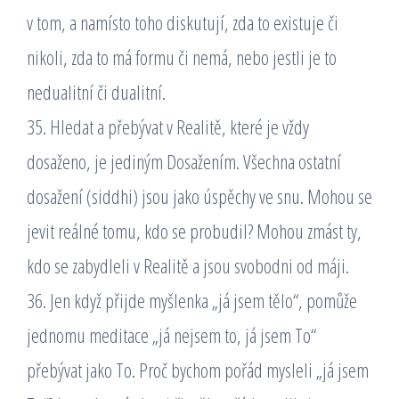
v tom, a namísto toho diskutují, zda to existuje či
nikoli, zda to má formu či nemá, nebo jestli je to
nedualitní či dualitní.
35. Hledat a přebývat v Realitě, které je vždy
dosaženo, je jediným Dosažením. Všechna ostatní
dosažení (siddhi) jsou jako úspěchy ve snu. Mohou se
jevit reálné tomu, kdo se probudil? Mohou zmást ty,
kdo se zabydleli v Realitě a jsou svobodni od máji.
36. Jen když přijde myšlenka „já jsem tělo“, pomůže
jednomu meditace „já nejsem to, já jsem To“
přebývat jako To. Proč bychom pořád mysleli „já jsem