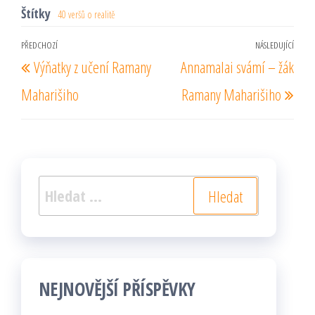
Štítky
40 veršů o realitě
Navigace
PŘEDCHOZÍ
NÁSLEDUJÍCÍ
Předchozí
Násl
Výňatky z učení Ramany
Annamalai svámí – žák
pro
příspěvek
pří
příspěvek
Maharišiho
Ramany Maharišiho
Vyhledávání
NEJNOVĚJŠÍ PŘÍSPĚVKY