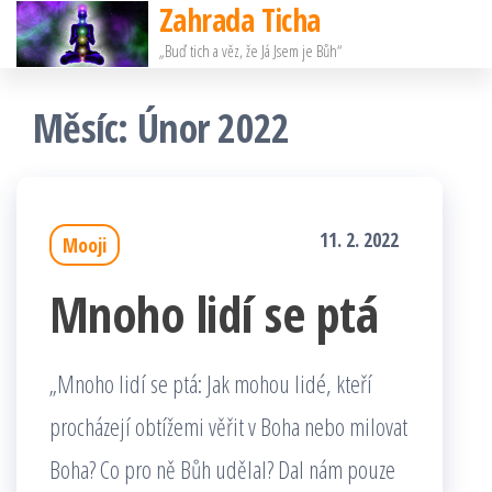
Zahrada Ticha
Přeskočit
„Buď tich a věz, že Já Jsem je Bůh“
na
obsah
Měsíc:
Únor 2022
11. 2. 2022
Mooji
Mnoho lidí se ptá
„Mnoho lidí se ptá: Jak mohou lidé, kteří
procházejí obtížemi věřit v Boha nebo milovat
Boha? Co pro ně Bůh udělal? Dal nám pouze