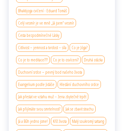
Bhaktijoga cvičení - Eduard Tomáš
Celý vesmír je ve mně „Já jsem“ vesmír
Cesta bezpodmínečné Lásky
Citlivost – jemnost a tvrdost – síla
Co je Jóga?
Co je to meditace???
Co je to osvícení?
Druhá otázka
Duchovní srdce – pevný bod našeho života
Evangelium podle Jidáše
Hledání duchovního srdce
Jak přestat ve vztahu muž – žena zbytečně trpět
Jak přijímáte svou smrtelnost?
Jak se zbavit strachu
Já a Bůh jedno jsme!
Kříž života
Malý soukromý satsang