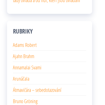
tady ovládá a od lidí, kteří jsou ovládáni
RUBRIKY
Adams Robert
Ajahn Brahm
Annamalai Svami
Arunáčala
Átmavičára – sebedotazování
Bruno Gröning