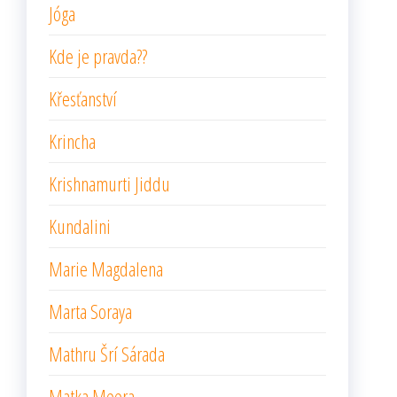
Jóga
Kde je pravda??
Křesťanství
Krincha
Krishnamurti Jiddu
Kundalini
Marie Magdalena
Marta Soraya
Mathru Šrí Sárada
Matka Meera