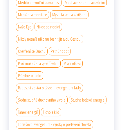
Meditace - vnitřní pozornost
Meditace sebedotazováním
Milování a meditace
Mystická smrt a vzkříšení
Naše Ego
Nikdo se nedívá
Nikdy nesmíš nikomu bránit jít svou Cestou!
Otevření se Duchu
Petr Chobot
Proč muž a žena vytváří vztah
První otázka
Prázdné zrcadlo
Radostná zpráva o Lásce – evangelium Lásky
Sedm stupňů duchovního vıvoje
Studna božské energie
Tanec energií
Ticho a klid
Tomášovo evangelium - výroky o postavení člověka