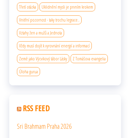
Třetí otázka
Uklidnění mysli je prvním krokem
Vnitřní pozornost - taky trochu legrace..
Vztahy žen a mužů a Jednota
Vždy musí dojít k vyrovnání energií a informací
Země jako Výcvikový tábor Lásky
Z Tomášova evangelia
Úloha gurua
RSS FEED
Sri Brahmam Praha 2026