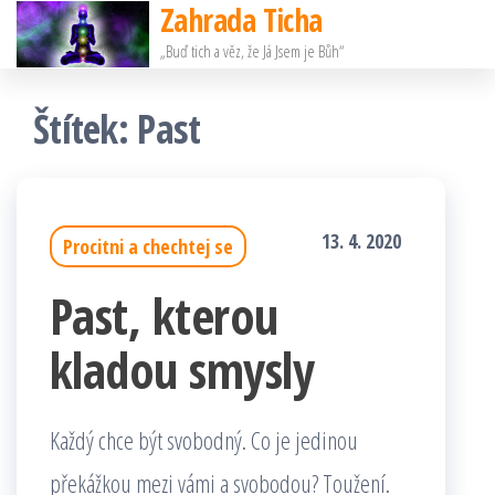
Zahrada Ticha
Přeskočit
„Buď tich a věz, že Já Jsem je Bůh“
na
obsah
Štítek:
Past
13. 4. 2020
Procitni a chechtej se
Past, kterou
kladou smysly
Každý chce být svobodný. Co je jedinou
překážkou mezi vámi a svobodou? Toužení.