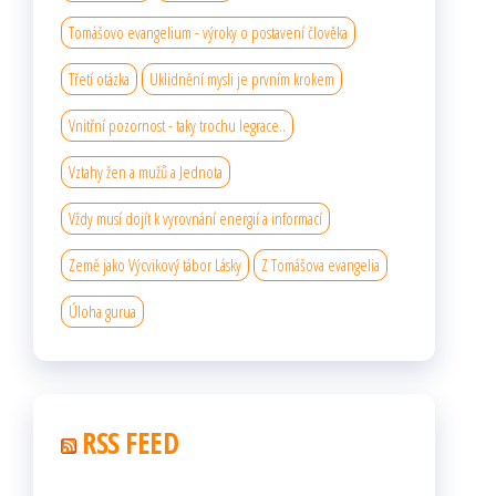
Tomášovo evangelium - výroky o postavení člověka
Třetí otázka
Uklidnění mysli je prvním krokem
Vnitřní pozornost - taky trochu legrace..
Vztahy žen a mužů a Jednota
Vždy musí dojít k vyrovnání energií a informací
Země jako Výcvikový tábor Lásky
Z Tomášova evangelia
Úloha gurua
RSS FEED