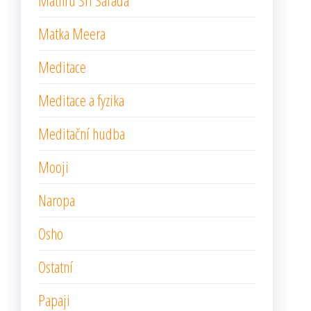
Mathru Šrí Sárada
Matka Meera
Meditace
Meditace a fyzika
Meditační hudba
Mooji
Naropa
Osho
Ostatní
Papaji