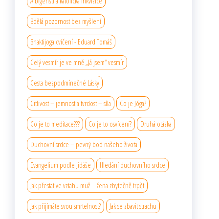
Albigenští a katolická inkvizice
Bdělá pozornost bez myšlení
Bhaktijoga cvičení - Eduard Tomáš
Celý vesmír je ve mně „Já jsem“ vesmír
Cesta bezpodmínečné Lásky
Citlivost – jemnost a tvrdost – síla
Co je Jóga?
Co je to meditace???
Co je to osvícení?
Druhá otázka
Duchovní srdce – pevný bod našeho života
Evangelium podle Jidáše
Hledání duchovního srdce
Jak přestat ve vztahu muž – žena zbytečně trpět
Jak přijímáte svou smrtelnost?
Jak se zbavit strachu