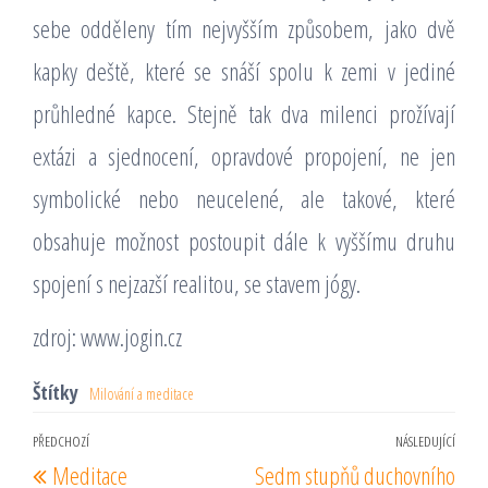
sebe odděleny tím nejvyšším způsobem, jako dvě
kapky deště, které se snáší spolu k zemi v jediné
průhledné kapce. Stejně tak dva milenci prožívají
extázi a sjednocení, opravdové propojení, ne jen
symbolické nebo neucelené, ale takové, které
obsahuje možnost postoupit dále k vyššímu druhu
spojení s nejzazší realitou, se stavem jógy.
zdroj: www.jogin.cz
Štítky
Milování a meditace
Navigace
PŘEDCHOZÍ
NÁSLEDUJÍCÍ
Předchozí
Násl
Meditace
Sedm stupňů duchovního
pro