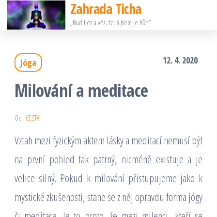
Zahrada Ticha
Přeskočit
„Buď tich a věz, že Já Jsem je Bůh“
na
obsah
12. 4. 2020
Jóga
Milování a meditace
Od
CESTA
Vztah mezi fyzickým aktem lásky a meditací nemusí být
na první pohled tak patrný, nicméně existuje a je
velice silný. Pokud k milování přistupujeme jako k
mystické zkušenosti, stane se z něj opravdu forma jógy
či meditace. Je to proto, že mezi milenci, kteří se