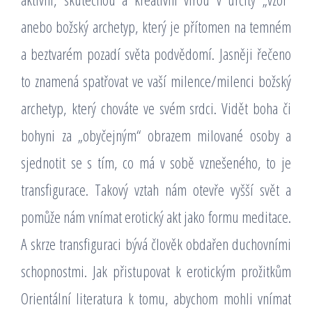
anebo božský archetyp, který je přítomen na temném
a beztvarém pozadí světa podvědomí. Jasněji řečeno
to znamená spatřovat ve vaší milence/milenci božský
archetyp, který chováte ve svém srdci. Vidět boha či
bohyni za „obyčejným“ obrazem milované osoby a
sjednotit se s tím, co má v sobě vznešeného, to je
transfigurace. Takový vztah nám otevře vyšší svět a
pomůže nám vnímat erotický akt jako formu meditace.
A skrze transfiguraci bývá člověk obdařen duchovními
schopnostmi. Jak přistupovat k erotickým prožitkům
Orientální literatura k tomu, abychom mohli vnímat