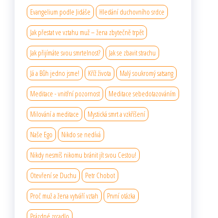
Evangelium podle Jidáše
Hledání duchovního srdce
Jak přestat ve vztahu muž – žena zbytečně trpět
Jak přijímáte svou smrtelnost?
Jak se zbavit strachu
Já a Bůh jedno jsme!
Kříž života
Malý soukromý satsang
Meditace - vnitřní pozornost
Meditace sebedotazováním
Milování a meditace
Mystická smrt a vzkříšení
Naše Ego
Nikdo se nedívá
Nikdy nesmíš nikomu bránit jít svou Cestou!
Otevření se Duchu
Petr Chobot
Proč muž a žena vytváří vztah
První otázka
Prázdné zrcadlo