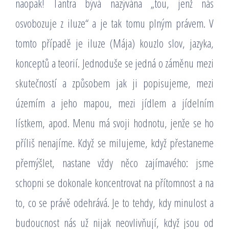
naopak! Tantra bývá nazývána „tou, jenž nás
osvobozuje z iluze“ a je tak tomu plným právem. V
tomto případě je iluze (Mája) kouzlo slov, jazyka,
konceptů a teorií. Jednoduše se jedná o záměnu mezi
skutečností a způsobem jak ji popisujeme, mezi
územím a jeho mapou, mezi jídlem a jídelním
lístkem, apod. Menu má svoji hodnotu, jenže se ho
příliš nenajíme. Když se milujeme, když přestaneme
přemýšlet, nastane vždy něco zajímavého: jsme
schopni se dokonale koncentrovat na přítomnost a na
to, co se právě odehrává. Je to tehdy, kdy minulost a
budoucnost nás už nijak neovlivňují, když jsou od