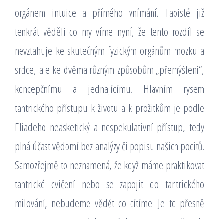
orgánem intuice a přímého vnímání. Taoisté již
tenkrát věděli co my víme nyní, že tento rozdíl se
nevztahuje ke skutečným fyzickým orgánům mozku a
srdce, ale ke dvěma různým způsobům „přemýšlení“,
koncepčnímu a jednajícímu. Hlavním rysem
tantrického přístupu k životu a k prožitkům je podle
Eliadeho neasketický a nespekulativní přístup, tedy
plná účast vědomí bez analýzy či popisu našich pocitů.
Samozřejmě to neznamená, že když máme praktikovat
tantrické cvičení nebo se zapojit do tantrického
milování, nebudeme vědět co cítíme. Je to přesně