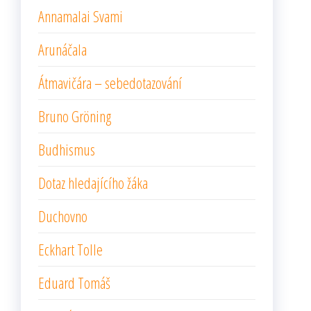
Annamalai Svami
Arunáčala
Átmavičára – sebedotazování
Bruno Gröning
Budhismus
Dotaz hledajícího žáka
Duchovno
Eckhart Tolle
Eduard Tomáš