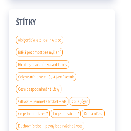
ŠTÍTKY
Albigenští a katolická inkvizice
Bdělá pozornost bez myšlení
Bhaktijoga cvičení - Eduard Tomáš
Celý vesmír je ve mně „Já jsem“ vesmír
Cesta bezpodmínečné Lásky
Citlivost – jemnost a tvrdost – síla
Co je Jóga?
Co je to meditace???
Co je to osvícení?
Druhá otázka
Duchovní srdce – pevný bod našeho života