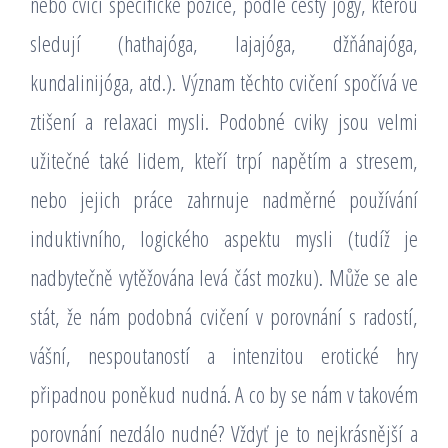
nebo cvičí specifické pozice, podle cesty jógy, kterou
sledují (hathajóga, lajajóga, džňánajóga,
kundalinijóga, atd.). Význam těchto cvičení spočívá ve
ztišení a relaxaci mysli. Podobné cviky jsou velmi
užitečné také lidem, kteří trpí napětím a stresem,
nebo jejich práce zahrnuje nadměrné používání
induktivního, logického aspektu mysli (tudíž je
nadbytečně vytěžována levá část mozku). Může se ale
stát, že nám podobná cvičení v porovnání s radostí,
vášní, nespoutaností a intenzitou erotické hry
připadnou poněkud nudná. A co by se nám v takovém
porovnání nezdálo nudné? Vždyť je to nejkrásnější a