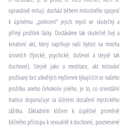
opravdově milují, dochází během milostného spojení
k úplnému „pohlcení“ jejich myslí ve skutečný a
přímý prožitek lásky. Dostáváme tak skutečně živý a
kreativní akt, který naplňuje naši bytost na mnoha
úrovních (fyzické, psychické, duševní a stejně tak
duchovní). Stejně jako u meditace, akt milování
prožívaný bez utkvělých myšlenek týkajících se našeho
prožitku anebo čehokoliv jiného, je to, co orientální
tradice doporučuje za účelem dosažení mystického
zážitku. Základním klíčem k úspěšné proměně
běžného přístupu k sexualitě k duchovní, povznesené