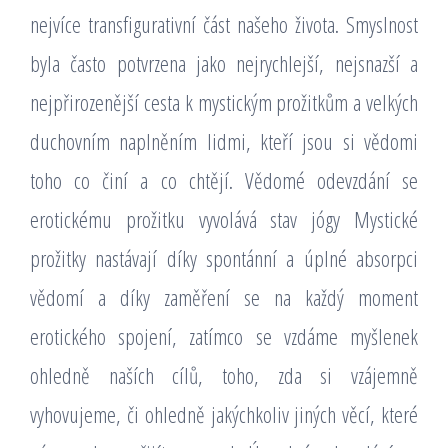
nejvíce transfigurativní část našeho života. Smyslnost
byla často potvrzena jako nejrychlejší, nejsnazší a
nejpřirozenější cesta k mystickým prožitkům a velkých
duchovním naplněním lidmi, kteří jsou si vědomi
toho co činí a co chtějí. Vědomé odevzdání se
erotickému prožitku vyvolává stav jógy Mystické
prožitky nastávají díky spontánní a úplné absorpci
vědomí a díky zaměření se na každý moment
erotického spojení, zatímco se vzdáme myšlenek
ohledně naších cílů, toho, zda si vzájemně
vyhovujeme, či ohledně jakýchkoliv jiných věcí, které