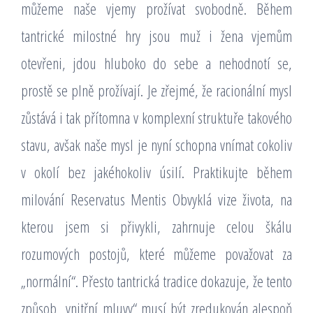
můžeme naše vjemy prožívat svobodně. Během
tantrické milostné hry jsou muž i žena vjemům
otevřeni, jdou hluboko do sebe a nehodnotí se,
prostě se plně prožívají. Je zřejmé, že racionální mysl
zůstává i tak přítomna v komplexní struktuře takového
stavu, avšak naše mysl je nyní schopna vnímat cokoliv
v okolí bez jakéhokoliv úsilí. Praktikujte během
milování Reservatus Mentis Obvyklá vize života, na
kterou jsem si přivykli, zahrnuje celou škálu
rozumových postojů, které můžeme považovat za
„normální“. Přesto tantrická tradice dokazuje, že tento
způsob „vnitřní mluvy“ musí být zredukován alespoň