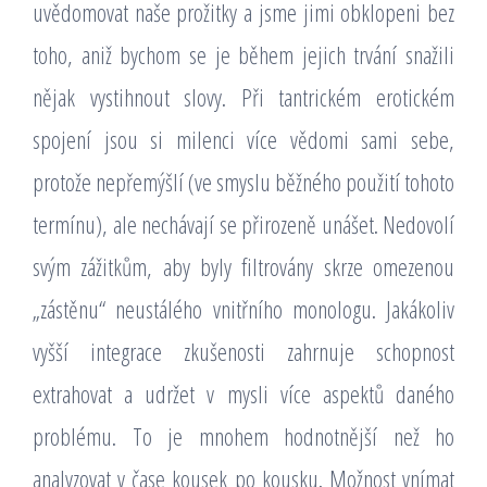
uvědomovat naše prožitky a jsme jimi obklopeni bez
toho, aniž bychom se je během jejich trvání snažili
nějak vystihnout slovy. Při tantrickém erotickém
spojení jsou si milenci více vědomi sami sebe,
protože nepřemýšlí (ve smyslu běžného použití tohoto
termínu), ale nechávají se přirozeně unášet. Nedovolí
svým zážitkům, aby byly filtrovány skrze omezenou
„zástěnu“ neustálého vnitřního monologu. Jakákoliv
vyšší integrace zkušenosti zahrnuje schopnost
extrahovat a udržet v mysli více aspektů daného
problému. To je mnohem hodnotnější než ho
analyzovat v čase kousek po kousku. Možnost vnímat