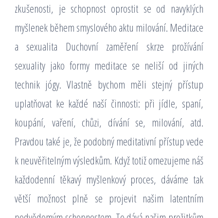
zkušenosti, je schopnost oprostit se od navyklých
myšlenek během smyslového aktu milování. Meditace
a sexualita Duchovní zaměření skrze prožívání
sexuality jako formy meditace se neliší od jiných
technik jógy. Vlastně bychom měli stejný přístup
uplatňovat ke každé naší činnosti: při jídle, spaní,
koupání, vaření, chůzi, dívání se, milování, atd.
Pravdou také je, že podobný meditativní přístup vede
k neuvěřitelným výsledkům. Když totiž omezujeme náš
každodenní těkavý myšlenkový proces, dáváme tak
větší možnost plně se projevit našim latentním
podvědomým schopnostem. To dává našim prožitkům