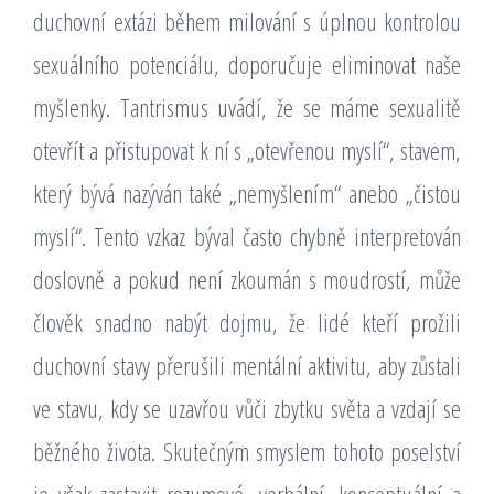
duchovní extázi během milování s úplnou kontrolou
sexuálního potenciálu, doporučuje eliminovat naše
myšlenky. Tantrismus uvádí, že se máme sexualitě
otevřít a přistupovat k ní s „otevřenou myslí“, stavem,
který bývá nazýván také „nemyšlením“ anebo „čistou
myslí“. Tento vzkaz býval často chybně interpretován
doslovně a pokud není zkoumán s moudrostí, může
člověk snadno nabýt dojmu, že lidé kteří prožili
duchovní stavy přerušili mentální aktivitu, aby zůstali
ve stavu, kdy se uzavřou vůči zbytku světa a vzdají se
běžného života. Skutečným smyslem tohoto poselství