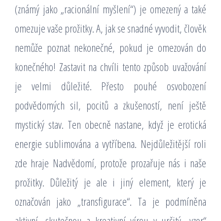
(známý jako „racionální myšlení“) je omezený a také
omezuje vaše prožitky. A, jak se snadné vyvodit, člověk
nemůže poznat nekonečné, pokud je omezován do
konečného! Zastavit na chvíli tento způsob uvažování
je velmi důležité. Přesto pouhé osvobození
podvědomých sil, pocitů a zkušeností, není ještě
mystický stav. Ten obecně nastane, když je erotická
energie sublimována a vytříbena. Nejdůležitější roli
zde hraje Nadvědomí, protože prozařuje nás i naše
prožitky. Důležitý je ale i jiný element, který je
označován jako „transfigurace“. Ta je podmíněna
aktivní, skutečnou a kreativní vírou v určitý „vzor“