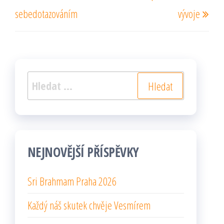
příspěvek
pří
příspěvek
sebedotazováním
vývoje
Vyhledávání
NEJNOVĚJŠÍ PŘÍSPĚVKY
Sri Brahmam Praha 2026
Každý náš skutek chvěje Vesmírem