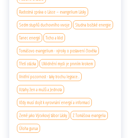
Radostná zpráva o Lásce – evangelium Lásky
Sedm stupňů duchovního vıvoje
Studna božské energie
Tanec energií
Ticho a klid
Tomášovo evangelium - výroky o postavení člověka
Třetí otázka
Uklidnění mysli je prvním krokem
Vnitřní pozornost - taky trochu legrace..
Vztahy žen a mužů a Jednota
Vždy musí dojít k vyrovnání energií a informací
Země jako Výcvikový tábor Lásky
Z Tomášova evangelia
Úloha gurua