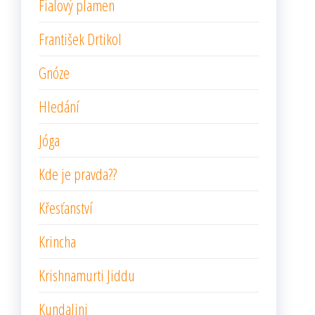
Fialový plamen
František Drtikol
Gnóze
Hledání
Jóga
Kde je pravda??
Křesťanství
Krincha
Krishnamurti Jiddu
Kundalini