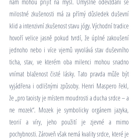
nám mohou přijít na mysl. Úmyslné odevzdání se
milostné zkušenosti má za přímý důsledek duševní
klid a intenzivní zkušenost stavu jógy. Východní tradice
hovoří velice jasně pokud tvrdí, že úplné zakoušení
jednoho nebo i více vjemů vyvolává stav duševního
ticha, stav, ve kterém oba milenci mohou snadno
vnímat blaženost čisté lásky. Tato pravda může být
vyjádřena i odlišnými způsoby. Henri Maspero řekl,
že „pro taoisty je místem moudrosti a ducha srdce – a
ne mozek“. Mozek je symbolicky orgánem jazyka,
teorií a víry, jeho použití je zjevné a mimo
pochybnosti. Zároveň však nemá kvality srdce, které je