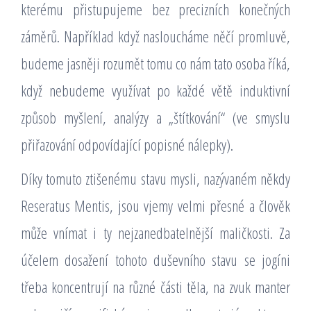
kterému přistupujeme bez precizních konečných
záměrů. Například když nasloucháme něčí promluvě,
budeme jasněji rozumět tomu co nám tato osoba říká,
když nebudeme využívat po každé větě induktivní
způsob myšlení, analýzy a „štítkování“ (ve smyslu
přiřazování odpovídající popisné nálepky).
Díky tomuto ztišenému stavu mysli, nazývaném někdy
Reseratus Mentis, jsou vjemy velmi přesné a člověk
může vnímat i ty nejzanedbatelnější maličkosti. Za
účelem dosažení tohoto duševního stavu se jogíni
třeba koncentrují na různé části těla, na zvuk manter