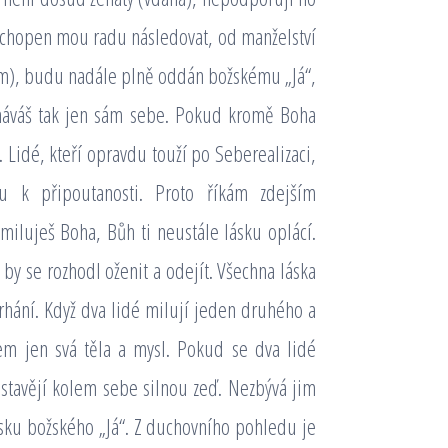
ák schopen mou radu následovat, od manželství
(vdám), budu nadále plně oddán božskému „Já“,
lháváš tak jen sám sebe. Pokud kromě Boha
 Lidé, kteří opravdu touží po Seberealizaci,
u k připoutanosti. Proto říkám zdejším
iluješ Boha, Bůh ti neustále lásku oplácí.
 by se rozhodl oženit a odejít. Všechna láska
mrhání. Když dva lidé milují jeden druhého a
jem jen svá těla a mysl. Pokud se dva lidé
stavějí kolem sebe silnou zeď. Nezbývá jim
lásku božského „Já“. Z duchovního pohledu je