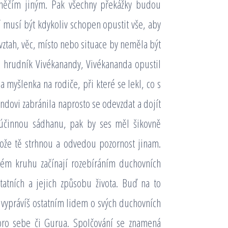
 něčím jiným. Pak všechny překážky budou
í musí být kdykoliv schopen opustit vše, aby
 vztah, věc, místo nebo situace by neměla být
a hrudník Vivékanandy, Vivékananda opustil
 myšlenka na rodiče, při které se lekl, co s
dovi zabránila naprosto se odevzdat a dojít
t účinnou sádhanu, pak by ses měl šikovně
že tě strhnou a odvedou pozornost jinam.
kém kruhu začínají rozebíráním duchovních
tatních a jejich způsobu života. Buď na to
vyprávíš ostatním lidem o svých duchovních
ji pro sebe či Gurua. Spolčování se znamená