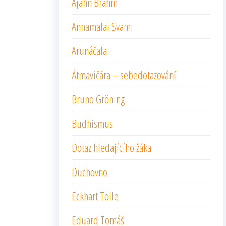
Ajahn Brahm
Annamalai Svami
Arunáčala
Átmavičára – sebedotazování
Bruno Gröning
Budhismus
Dotaz hledajícího žáka
Duchovno
Eckhart Tolle
Eduard Tomáš