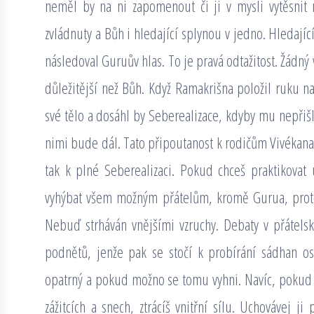
neměl by na ni zapomenout či ji v mysli vytěsnit
zvládnuty a Bůh i hledající splynou v jedno. Hledajíc
následoval Guruův hlas. To je pravá odtažitost. Žádný
důležitější než Bůh. Když Ramakrišna položil ruku n
své tělo a dosáhl by Seberealizace, kdyby mu nepřišla
nimi bude dál. Tato připoutanost k rodičům Vivékanan
tak k plné Seberealizaci. Pokud chceš praktikova
vyhýbat všem možným přátelům, kromě Gurua, proto
Nebuď strháván vnějšími vzruchy. Debaty v přátels
podnětů, jenže pak se stočí k probírání sádhan os
opatrný a pokud možno se tomu vyhni. Navíc, pokud 
zážitcích a snech, ztrácíš vnitřní sílu. Uchovávej 