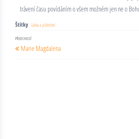
trávení času povídáním o všem možném jen ne o Bohu
Štítky
Láska a přátelství
Navigace
PŘEDCHOZÍ
Předchozí
Marie Magdalena
pro
příspěvek
příspěvek