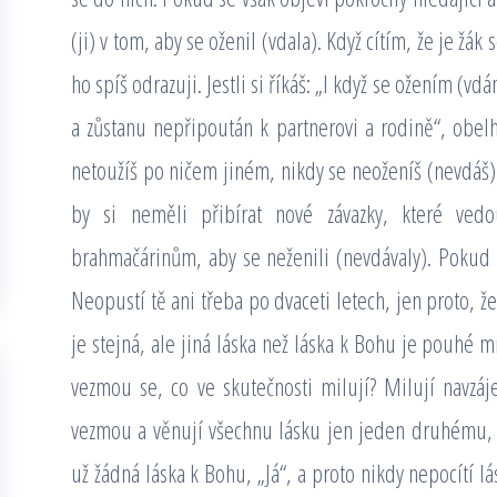
(ji) v tom, aby se oženil (vdala). Když cítím, že je ž
ho spíš odrazuji. Jestli si říkáš: „I když se ožením 
a zůstanu nepřipoután k partnerovi a rodině“, obe
netoužíš po ničem jiném, nikdy se neoženíš (nevdáš).
by si neměli přibírat nové závazky, které vedo
brahmačárinům, aby se neženili (nevdávaly). Pokud m
Neopustí tě ani třeba po dvaceti letech, jen proto, že
je stejná, ale jiná láska než láska k Bohu je pouhé 
vezmou se, co ve skutečnosti milují? Milují navzá
vezmou a věnují všechnu lásku jen jeden druhému, 
už žádná láska k Bohu, „Já“, a proto nikdy nepocítí 