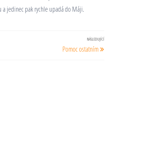
 a jedinec pak rychle upadá do Máji.
NÁSLEDUJÍCÍ
Následující
Pomoc ostatním
příspěvek