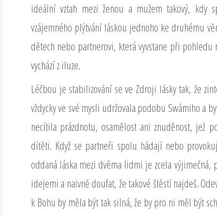
ideální vztah mezi ženou a mužem takový, kdy sp
vzájemného plýtvání láskou jednoho ke druhému věn
dětech nebo partnerovi, která vyvstane při pohledu 
vychází z iluze.
Léčbou je stabilizování se ve Zdroji lásky tak, že zin
vždycky ve své mysli udržovala podobu Swámiho a byl
necítila prázdnotu, osamělost ani znuděnost, jež 
dítěti. Když se partneři spolu hádají nebo provokuj
oddaná láska mezi dvěma lidmi je zcela výjimečná, 
idejemi a naivně doufat, že takové štěstí najdeš. Ode
k Bohu by měla být tak silná, že by pro ni měl být s