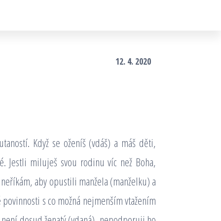
12. 4. 2020
utaností. Když se oženíš (vdáš) a máš děti,
. Jestli miluješ svou rodinu víc než Boha,
m neříkám, aby opustili manžela (manželku) a
né povinnosti s co možná nejmenším vtažením
 a není dosud ženatý (vdaná), nepodporuji ho