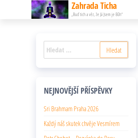
Zahrada Ticha
Přeskočit
„Buď tich a věz, že Já Jsem je Bůh“
na
obsah
Vyhledávání
NEJNOVĚJŠÍ PŘÍSPĚVKY
Sri Brahmam Praha 2026
Každý náš skutek chvěje Vesmírem