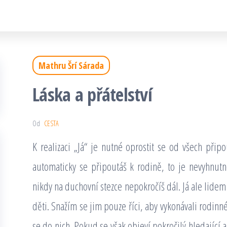
Mathru Šrí Sárada
Láska a přátelství
Od
CESTA
K realizaci „Já“ je nutné oprostit se od všech připo
automaticky se připoutáš k rodině, to je nevyhnutné
nikdy na duchovní stezce nepokročíš dál. Já ale lide
děti. Snažím se jim pouze říci, aby vykonávali rodin
se do nich. Pokud se však objeví pokročilý hledající