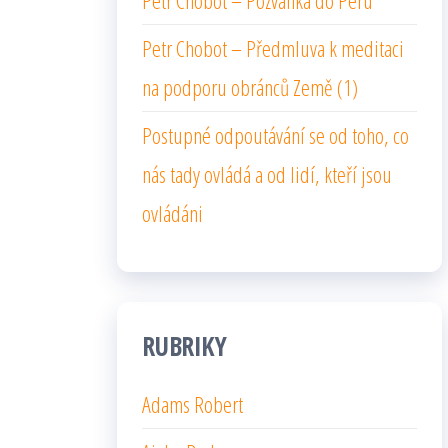
Petr Chobot – Pozvánka do Peru
Petr Chobot – Předmluva k meditaci
na podporu obránců Země (1)
Postupné odpoutávání se od toho, co
nás tady ovládá a od lidí, kteří jsou
ovládáni
RUBRIKY
Adams Robert