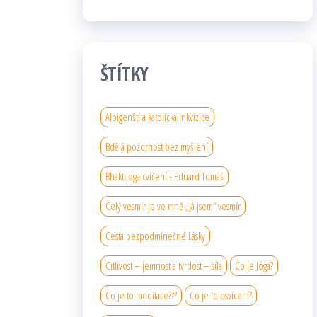
ŠTÍTKY
Albigenští a katolická inkvizice
Bdělá pozornost bez myšlení
Bhaktijoga cvičení - Eduard Tomáš
Celý vesmír je ve mně „Já jsem“ vesmír
Cesta bezpodmínečné Lásky
Citlivost – jemnost a tvrdost – síla
Co je Jóga?
Co je to meditace???
Co je to osvícení?