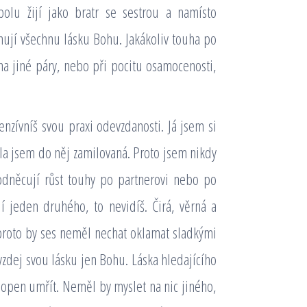
olu žijí jako bratr se sestrou a namísto
ují všechnu lásku Bohu. Jakákoliv touha po
na jiné páry, nebo při pocitu osamocenosti,
tenzívníš svou praxi odevzdanosti. Já jsem si
a jsem do něj zamilovaná. Proto jsem nikdy
podněcují růst touhy po partnerovi nebo po
í jeden druhého, to nevidíš. Čirá, věrná a
proto by ses neměl nechat oklamat sladkými
vzdej svou lásku jen Bohu. Láska hledajícího
chopen umřít. Neměl by myslet na nic jiného,