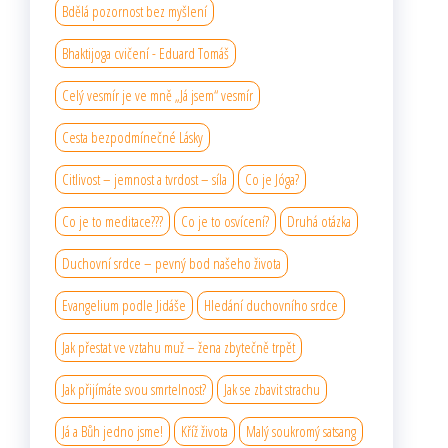
Bdělá pozornost bez myšlení
Bhaktijoga cvičení - Eduard Tomáš
Celý vesmír je ve mně „Já jsem“ vesmír
Cesta bezpodmínečné Lásky
Citlivost – jemnost a tvrdost – síla
Co je Jóga?
Co je to meditace???
Co je to osvícení?
Druhá otázka
Duchovní srdce – pevný bod našeho života
Evangelium podle Jidáše
Hledání duchovního srdce
Jak přestat ve vztahu muž – žena zbytečně trpět
Jak přijímáte svou smrtelnost?
Jak se zbavit strachu
Já a Bůh jedno jsme!
Kříž života
Malý soukromý satsang