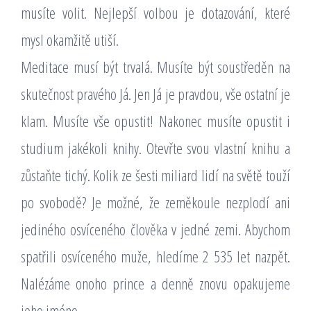
musíte volit. Nejlepší volbou je dotazování, které
mysl okamžitě utiší.
Meditace musí být trvalá. Musíte být soustředěn na
skutečnost pravého Já. Jen Já je pravdou, vše ostatní je
klam. Musíte vše opustit! Nakonec musíte opustit i
studium jakékoli knihy. Otevřte svou vlastní knihu a
zůstaňte tichý. Kolik ze šesti miliard lidí na světě touží
po svobodě? Je možné, že zeměkoule nezplodí ani
jediného osvíceného člověka v jedné zemi. Abychom
spatřili osvíceného muže, hledíme 2 535 let nazpět.
Nalézáme onoho prince a denně znovu opakujeme
jeho jméno.