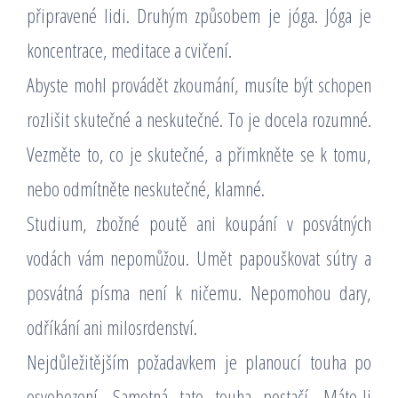
připravené lidi. Druhým způsobem je jóga. Jóga je
koncentrace, meditace a cvičení.
Abyste mohl provádět zkoumání, musíte být schopen
rozlišit skutečné a neskutečné. To je docela rozumné.
Vezměte to, co je skutečné, a přimkněte se k tomu,
nebo odmítněte neskutečné, klamné.
Studium, zbožné poutě ani koupání v posvátných
vodách vám nepomůžou. Umět papouškovat sútry a
posvátná písma není k ničemu. Nepomohou dary,
odříkání ani milosrdenství.
Nejdůležitějším požadavkem je planoucí touha po
osvobození. Samotná tato touha postačí. Máte-li