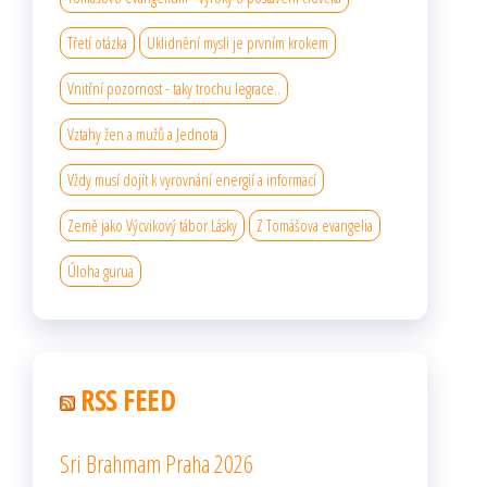
Třetí otázka
Uklidnění mysli je prvním krokem
Vnitřní pozornost - taky trochu legrace..
Vztahy žen a mužů a Jednota
Vždy musí dojít k vyrovnání energií a informací
Země jako Výcvikový tábor Lásky
Z Tomášova evangelia
Úloha gurua
RSS FEED
Sri Brahmam Praha 2026