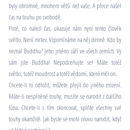
byly ohromné, mnohem větší než vaše. A přece našel
čas na touhu po svobodě.
Poté, co nalezl čas, ukazuje nám nyní tento člověk
světlo. Není mrtev. Vzpomínáme na něj denně. Kdo by
neznal Buddhu? Jeho jméno září ve všech zemích. Vy
sám jste Buddha! Nepodceňujte se! Máte totéž
světlo, tutéž moudrost a totéž vědomí, které měl on.
Chcete-li to odložit, můžete přejít do jiného zrození.
Máte-li nesplněné touhy, musíte se narodit z dalšího
lůna. Chcete-li s tím skoncovat, splňte všechny své
touhy okamžitě. Jak byste se mohl znovu narodit, když