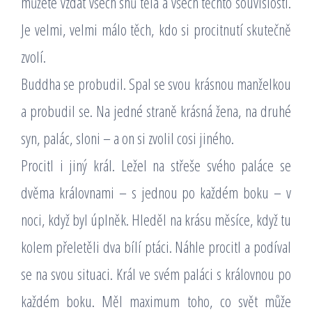
můžete vzdát všech snů těla a všech těchto souvislostí.
Je velmi, velmi málo těch, kdo si procitnutí skutečně
zvolí.
Buddha se probudil. Spal se svou krásnou manželkou
a probudil se. Na jedné straně krásná žena, na druhé
syn, palác, sloni – a on si zvolil cosi jiného.
Procitl i jiný král. Ležel na střeše svého paláce se
dvěma královnami – s jednou po každém boku – v
noci, když byl úplněk. Hleděl na krásu měsíce, když tu
kolem přeletěli dva bílí ptáci. Náhle procitl a podíval
se na svou situaci. Král ve svém paláci s královnou po
každém boku. Měl maximum toho, co svět může