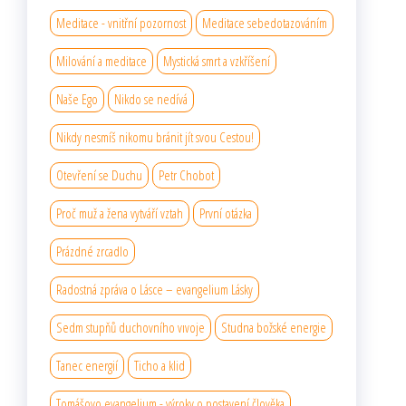
Meditace - vnitřní pozornost
Meditace sebedotazováním
Milování a meditace
Mystická smrt a vzkříšení
Naše Ego
Nikdo se nedívá
Nikdy nesmíš nikomu bránit jít svou Cestou!
Otevření se Duchu
Petr Chobot
Proč muž a žena vytváří vztah
První otázka
Prázdné zrcadlo
Radostná zpráva o Lásce – evangelium Lásky
Sedm stupňů duchovního vıvoje
Studna božské energie
Tanec energií
Ticho a klid
Tomášovo evangelium - výroky o postavení člověka