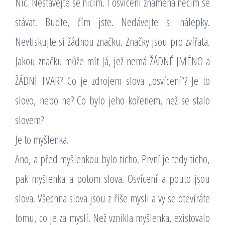
Nic. Nestávejte se ničím. I osvícení znamená něčím se
stávat. Buďte, čím jste. Nedávejte si nálepky.
Nevtiskujte si žádnou značku. Značky jsou pro zvířata.
Jakou značku může mít Já, jež nemá ŽÁDNÉ JMÉNO a
ŽÁDNİ TVAR? Co je zdrojem slova „osvícení“? Je to
slovo, nebo ne? Co bylo jeho kořenem, než se stalo
slovem?
Je to myšlenka.
Ano, a před myšlenkou bylo ticho. První je tedy ticho,
pak myšlenka a potom slova. Osvícení a pouto jsou
slova. Všechna slova jsou z říše mysli a vy se otevíráte
tomu, co je za myslí. Než vznikla myšlenka, existovalo