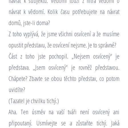
návrat k subjektu. Vědomí touží z nitra vědomí o
návrat k vědomí. Kolik času potřebujete na návrat
domů, jste-li doma?
Z toho vyplývá, že jsme všichni osvícení a že musíme
opustit představu, že osvícení nejsme. Je to správné?
Část z toho jste pochopil. „Nejsem osvícený“ je
představa. „Jsem osvícený“ je rovněž představou.
Chápete? Zbavte se obou těchto představ, co potom
uvidíte?
(Tazatel je chvilku tichý.)
Aha. Ten úsměv na vaší tváři není osvícený ani
připoutaný. Usmívejte se a zůstaňte tichý. Jaká