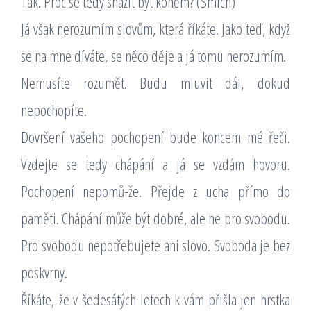
Tak. Proč se tedy snažit být koněm? (Smích)
Já však nerozumím slovům, která říkáte. Jako teď, když
se na mne díváte, se něco děje a já tomu nerozumím.
Nemusíte rozumět. Budu mluvit dál, dokud
nepochopíte.
Dovršení vašeho pochopení bude koncem mé řeči.
Vzdejte se tedy chápání a já se vzdám hovoru.
Pochopení nepomů-že. Přejde z ucha přímo do
paměti. Chápání může být dobré, ale ne pro svobodu.
Pro svobodu nepotřebujete ani slovo. Svoboda je bez
poskvrny.
Říkáte, že v šedesátých letech k vám přišla jen hrstka