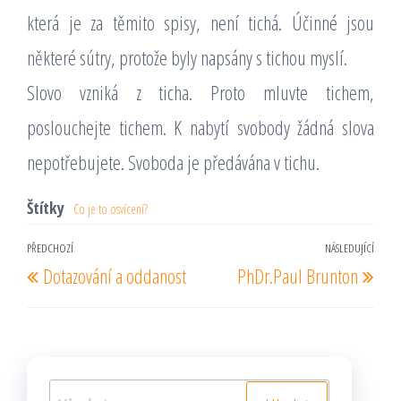
která je za těmito spisy, není tichá. Účinné jsou
některé sútry, protože byly napsány s tichou myslí.
Slovo vzniká z ticha. Proto mluvte tichem,
poslouchejte tichem. K nabytí svobody žádná slova
nepotřebujete. Svoboda je předávána v tichu.
Štítky
Co je to osvícení?
Navigace
PŘEDCHOZÍ
NÁSLEDUJÍCÍ
Předchozí
Násl
Dotazování a oddanost
PhDr.Paul Brunton
pro
příspěvek
pří
příspěvek
Vyhledávání