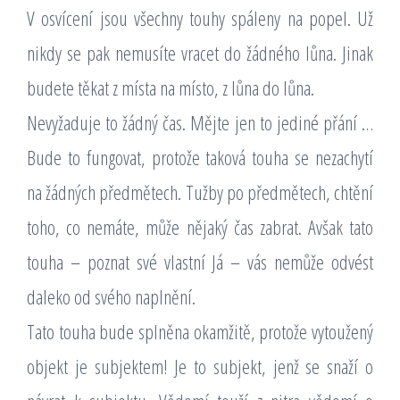
V osvícení jsou všechny touhy spáleny na popel. Už
nikdy se pak nemusíte vracet do žádného lůna. Jinak
budete těkat z místa na místo, z lůna do lůna.
Nevyžaduje to žádný čas. Mějte jen to jediné přání …
Bude to fungovat, protože taková touha se nezachytí
na žádných předmětech. Tužby po předmětech, chtění
toho, co nemáte, může nějaký čas zabrat. Avšak tato
touha – poznat své vlastní Já – vás nemůže odvést
daleko od svého naplnění.
Tato touha bude splněna okamžitě, protože vytoužený
objekt je subjektem! Je to subjekt, jenž se snaží o