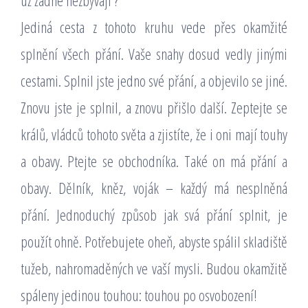
už žádné nezbývají ?
Jediná cesta z tohoto kruhu vede přes okamžité
splnění všech přání. Vaše snahy dosud vedly jinými
cestami. Splnil jste jedno své přání, a objevilo se jiné.
Znovu jste je splnil, a znovu přišlo další. Zeptejte se
králů, vládců tohoto světa a zjistíte, že i oni mají touhy
a obavy. Ptejte se obchodníka. Také on má přání a
obavy. Dělník, kněz, voják – každý má nesplněná
přání. Jednoduchý způsob jak svá přání splnit, je
použít ohně. Potřebujete oheň, abyste spálil skladiště
tužeb, nahromaděných ve vaší mysli. Budou okamžitě
spáleny jedinou touhou: touhou po osvobození!