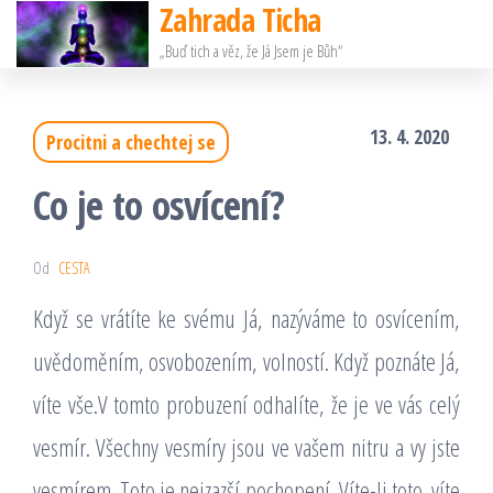
Zahrada Ticha
Přeskočit
„Buď tich a věz, že Já Jsem je Bůh“
na
obsah
13. 4. 2020
Procitni a chechtej se
Co je to osvícení?
Od
CESTA
Když se vrátíte ke svému Já, nazýváme to osvícením,
uvědoměním, osvobozením, volností. Když poznáte Já,
víte vše.V tomto probuzení odhalíte, že je ve vás celý
vesmír. Všechny vesmíry jsou ve vašem nitru a vy jste
vesmírem. Toto je nejzazší pochopení. Víte-li toto. víte