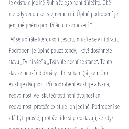
že existuje jedině Bůh a že ego není důležité. Obě
metody vedou ke stejnému cíli. Úplné podrobení je
jen jiné jméno pro džňánu, osvobození.“
„Ať se ubíráte kteroukoli cestou, musíte se v ní ztratit.
Podrobení je úplné pouze tehdy, když dosáhnete
stavu „Ty jsi vše“ a „Tvá vůle nechť se stane“. Tento
stav se neliší od džňány. Při soham (já jsem On)
existuje dvojnost. Při podrobení existuje advaita,
nedvojnost. Ve skutečnosti není dvojnost ani
nedvojnost, protože existuje jen Jediné. Podrobení se
zdá být prosté, protože lidé si představují, že když
jednou pronesou „podrobuji se“, mají za to, že