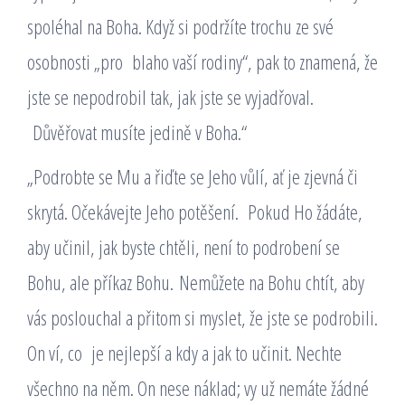
spoléhal na Boha. Když si podržíte trochu ze své
osobnosti „pro blaho vaší rodiny“, pak to znamená, že
jste se nepodrobil tak, jak jste se vyjadřoval.
Důvěřovat musíte jedině v Boha.“
„Podrobte se Mu a řiďte se Jeho vůlí, ať je zjevná či
skrytá. Očekávejte Jeho potěšení. Pokud Ho žádáte,
aby učinil, jak byste chtěli, není to podrobení se
Bohu, ale příkaz Bohu. Nemůžete na Bohu chtít, aby
vás poslouchal a přitom si myslet, že jste se podrobili.
On ví, co je nejlepší a kdy a jak to učinit. Nechte
všechno na něm. On nese náklad; vy už nemáte žádné