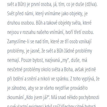
svět a Bůh) je první osoba, já, tím, co je duše (džíva).
Svět před námi, který vnímáme jako objekty, je
druhou osobou. Bůh a takové objekty světa, které
nejsou v rozsahu našeho vnímání, tvoří třetí osobu.
Zamyslíme-li se nad tím, které ze tří osob vznikají
problémy, je jasné, že svět a Bůh žádné problémy
nemají. Pouze bytost, nazývaná „my“, duše, má
nesčetné problémy okolo světa a Boha, avšak jedině
při bdění a snění a nikoli ve spánku. Z toho vyplývá, že
je záhodno, aby se ze všeho nejdříve provádělo
zkoumání „Kdo jsem já?“. Má snad někdo pochybnosti
o své vlastní existenci když spí? Všechny citné bytosti,