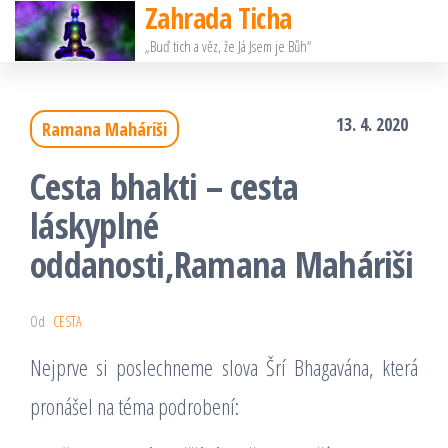
Zahrada Ticha
Přeskočit
„Buď tich a věz, že Já Jsem je Bůh“
na
obsah
13. 4. 2020
Ramana Maháriši
Cesta bhakti – cesta
láskyplné
oddanosti,Ramana Maháriši
Od
CESTA
Nejprve si poslechneme slova Šrí Bhagavána, která
pronášel na téma podrobení: