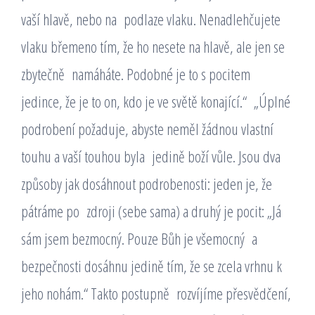
vaší hlavě, nebo na podlaze vlaku. Nenadlehčujete
vlaku břemeno tím, že ho nesete na hlavě, ale jen se
zbytečně namáháte. Podobné je to s pocitem
jedince, že je to on, kdo je ve světě konající.“ „Úplné
podrobení požaduje, abyste neměl žádnou vlastní
touhu a vaší touhou byla jedině boží vůle. Jsou dva
způsoby jak dosáhnout podrobenosti: jeden je, že
pátráme po zdroji (sebe sama) a druhý je pocit: „Já
sám jsem bezmocný. Pouze Bůh je všemocný a
bezpečnosti dosáhnu jedině tím, že se zcela vrhnu k
jeho nohám.“ Takto postupně rozvíjíme přesvědčení,