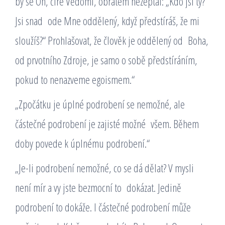
by se On, čiré Vědomí, obratem nezeptal: „Kdo jsi ty?
Jsi snad ode Mne oddělený, když předstíráš, že mi
sloužíš?“ Prohlašovat, že člověk je oddělený od Boha,
od prvotního Zdroje, je samo o sobě předstíráním,
pokud to nenazveme egoismem.“
„Zpočátku je úplné podrobení se nemožné, ale
částečné podrobení je zajisté možné všem. Během
doby povede k úplnému podrobení.“
„Je-li podrobení nemožné, co se dá dělat? V mysli
není mír a vy jste bezmocní to dokázat. Jedině
podrobení to dokáže. I částečné podrobení může