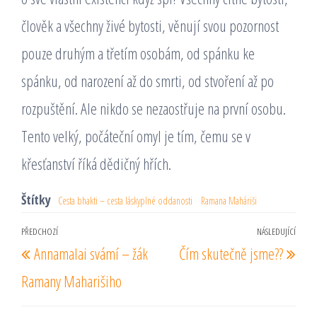
člověk a všechny živé bytosti, věnují svou pozornost
pouze druhým a třetím osobám, od spánku ke
spánku, od narození až do smrti, od stvoření až po
rozpuštění. Ale nikdo se nezaostřuje na první osobu.
Tento velký, počáteční omyl je tím, čemu se v
křesťanství říká dědičný hřích.
Štítky
Cesta bhakti – cesta láskyplné oddanosti
Ramana Maháriši
Navigace
PŘEDCHOZÍ
NÁSLEDUJÍCÍ
Předchozí
Násl
Annamalai svámí – žák
Čím skutečně jsme??
pro
příspěvek
pří
příspěvek
Ramany Maharišiho