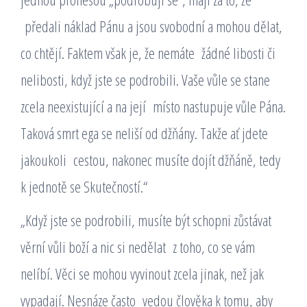
předali náklad Pánu a jsou svobodní a mohou dělat,
co chtějí. Faktem však je, že nemáte žádné libosti či
nelibosti, když jste se podrobili. Vaše vůle se stane
zcela neexistující a na její místo nastupuje vůle Pána.
Taková smrt ega se neliší od džňány. Takže ať jdete
jakoukoli cestou, nakonec musíte dojít džňáně, tedy
k jednotě se Skutečností.“
„Když jste se podrobili, musíte být schopni zůstávat
věrní vůli boží a nic si nedělat z toho, co se vám
nelíbí. Věci se mohou vyvinout zcela jinak, než jak
vypadají. Nesnáze často vedou člověka k tomu, aby