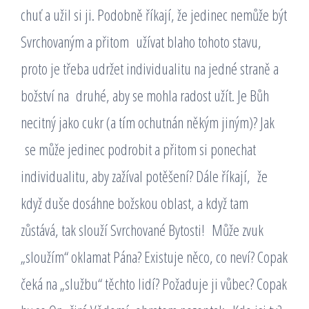
chuť a užil si ji. Podobně říkají, že jedinec nemůže být
Svrchovaným a přitom užívat blaho tohoto stavu,
proto je třeba udržet individualitu na jedné straně a
božství na druhé, aby se mohla radost užít. Je Bůh
necitný jako cukr (a tím ochutnán někým jiným)? Jak
se může jedinec podrobit a přitom si ponechat
individualitu, aby zažíval potěšení? Dále říkají, že
když duše dosáhne božskou oblast, a když tam
zůstává, tak slouží Svrchované Bytosti! Může zvuk
„sloužím“ oklamat Pána? Existuje něco, co neví? Copak
čeká na „službu“ těchto lidí? Požaduje ji vůbec? Copak