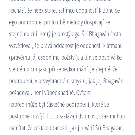
nachází, že neexistuje, zatímco oddaností k Bohu se
ego podrobuje; proto obě metody dospívají ke
stejnému cíli, který je prostý ega. Šrí Bhagaván často
vysvětloval, že pravá oddanost je oddaností k átmanu
(pravému Já, osobnímu božství), a tím se dospívá ke
stejnému cíli jako při sebezkoumání. Je zřejmé, že
podrobení, v bezvýhradném smyslu, jak jej Bhagaván
požadoval, není vůbec snadné. Ovšem
napřed může být částečné podrobení, které se
postupně rozvíjí. Ti, co zastávají dvojnost, však mohou
namítat, že cesta oddanosti, jak ji uvádí Šrí Bhagaván,