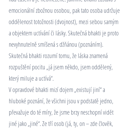
emocionální zbožnou osobou, pak tato osoba udržuje
oddělenost totožnosti (dvojnost), mezi sebou samým
a objektem uctívání či lásky. Skutečná bhakti je proto
nevyhnutelně smíšená s džňánou (poznáním).
Skutečná bhakti rozumí tomu, že láska znamená
rozpuštění pocitu „já jsem někdo, jsem oddělený,
který miluje a uctívá“.
V opravdové bhakti mizí dojem „existují jiní“ a
hluboké poznání, že všichni jsou v podstatě jedno,
převažuje do té míry, že jsme brzy neschopní vidět
jiné jako „jiné“. Ze tří osob (já, ty, on – zde člověk,