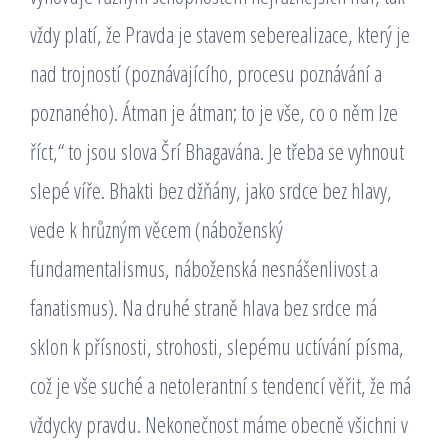
vždy platí, že Pravda je stavem seberealizace, který je
nad trojností (poznávajícího, procesu poznávání a
poznaného). Átman je átman; to je vše, co o něm lze
říct,“ to jsou slova Šrí Bhagavána. Je třeba se vyhnout
slepé víře. Bhakti bez džňány, jako srdce bez hlavy,
vede k hrůzným věcem (náboženský
fundamentalismus, náboženská nesnášenlivost a
fanatismus). Na druhé straně hlava bez srdce má
sklon k přísnosti, strohosti, slepému uctívání písma,
což je vše suché a netolerantní s tendencí věřit, že má
vždycky pravdu. Nekonečnost máme obecně všichni v