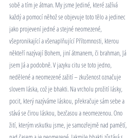
sobě a tím je átman. My jsme Jediné, které zažívá
každý a pomocí něhož se objevuje toto tělo a jedinec
jako projevení jedné a stejné neomezené,
všepronikající a všenaplňující Přítomnosti, kterou
někteří nazývají Bohem, jiní átmanem, či brahman, Já
jsem Já a podobně. V jazyku citu se toto jedno,
nedělené a neomezené zažití – zkušenost označuje
slovem láska, což je bhakti. Na vrcholu prožití lásky,
pocit, který nazýváme láskou, překračuje sám sebe a
stává se čirou láskou, bezčasou a neomezenou. Ono
žití, kterým vskutku jsme, je samozřejmě nad pamětí,
nad časem a je neomezené. Jakmile bhakti zůstává s