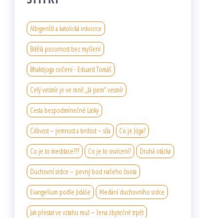
Albigenští a katolická inkvizice
Bdělá pozornost bez myšlení
Bhaktijoga cvičení - Eduard Tomáš
Celý vesmír je ve mně „Já jsem“ vesmír
Cesta bezpodmínečné Lásky
Citlivost – jemnost a tvrdost – síla
Co je Jóga?
Co je to meditace???
Co je to osvícení?
Druhá otázka
Duchovní srdce – pevný bod našeho života
Evangelium podle Jidáše
Hledání duchovního srdce
Jak přestat ve vztahu muž – žena zbytečně trpět