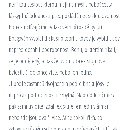
není tou cestou, kterou mají na mysli, neboť cesta
láskyplné oddanosti předpokládá neustálou dvojnost
Boha a uctívajícího. V takovém případě by Šrí
Bhagaván vyvolal diskusi o teorii, kdyby je vybídl, aby
napřed dosáhli podrobenosti Bohu, o kterém říkali,
že je oddělený, a pak že uvidí, zda existují dvě
bytosti, či dokonce více, nebo jen jedna.
„I podle zastánců dvojnosti a podle bhaktijógy je
naprostá podrobenost nezbytná. Napřed to učiňte a
pak sami uvidíte, zdali existuje jen jediný átman,
nebo zda jsou dva či více. Ať se cokoli říká, co
vyhovuje různým schopnostem nejrůznějších lidí, tak