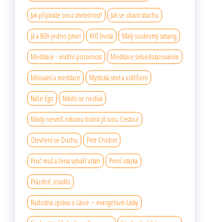
Jak přijímáte svou smrtelnost?
Jak se zbavit strachu
Já a Bůh jedno jsme!
Kříž života
Malý soukromý satsang
Meditace - vnitřní pozornost
Meditace sebedotazováním
Milování a meditace
Mystická smrt a vzkříšení
Naše Ego
Nikdo se nedívá
Nikdy nesmíš nikomu bránit jít svou Cestou!
Otevření se Duchu
Petr Chobot
Proč muž a žena vytváří vztah
První otázka
Prázdné zrcadlo
Radostná zpráva o Lásce – evangelium Lásky