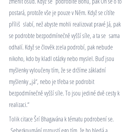
změnit osud. Když se podrobíte Bohu, pak On se o to
postará, protože vše je pouze v Něm. Když se cítíte
příliš slabí, než abyste mohli realizovat pravé Já, pak
se podrobte bezpodmínečně vyšší síle, a ta se sama
odhalí. Když se člověk zcela podrobí, pak nebude
nikoho, kdo by kladl otázky nebo myslel. Buď jsou
myšlenky vyloučeny tím, že se držíme základní
myšlenky „já“, nebo je třeba se podrobit
bezpodmínečně vyšší síle. To jsou jediné dvě cesty k
realizaci.“
Tolik citace Šrí Bhagavána k tématu podrobení se.
Sebezkoumání rozpustí ego tím, že ho hledá a