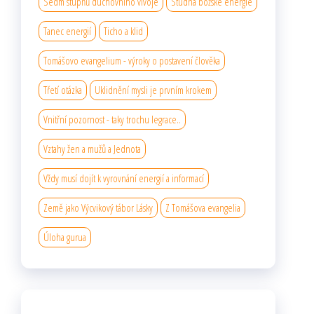
Sedm stupňů duchovního vıvoje
Studna božské energie
Tanec energií
Ticho a klid
Tomášovo evangelium - výroky o postavení člověka
Třetí otázka
Uklidnění mysli je prvním krokem
Vnitřní pozornost - taky trochu legrace..
Vztahy žen a mužů a Jednota
Vždy musí dojít k vyrovnání energií a informací
Země jako Výcvikový tábor Lásky
Z Tomášova evangelia
Úloha gurua