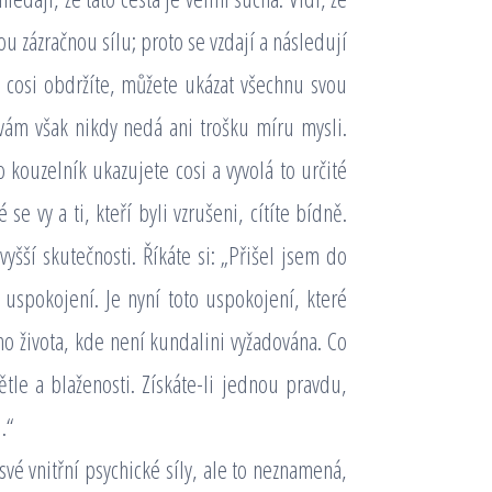
u zázračnou sílu; proto se vzdají a následují
e cosi obdržíte, můžete ukázat všechnu svou
a vám však nikdy nedá ani trošku míru mysli.
kouzelník ukazujete cosi a vyvolá to určité
se vy a ti, kteří byli vzrušeni, cítíte bídně.
vyšší skutečnosti. Říkáte si: „Přišel jsem do
o uspokojení. Je nyní toto uspokojení, které
o života, kde není kundalini vyžadována. Co
ětle a blaženosti. Získáte-li jednou pravdu,
.“
své vnitřní psychické síly, ale to neznamená,