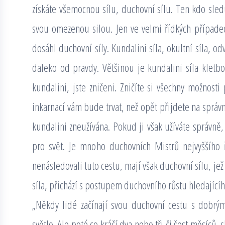
získáte všemocnou sílu, duchovní sílu. Ten kdo sledu
svou omezenou silou. Jen ve velmi řídkých případech
dosáhl duchovní síly. Kundalini síla, okultní síla,
daleko od pravdy. Většinou je kundalini síla klet
kundalini, jste zničeni. Zničíte si všechny možnosti
inkarnací vám bude trvat, než opět přijdete na správn
kundalini zneužívána. Pokud ji však užíváte správně,
pro svět. Je mnoho duchovních Mistrů nejvyššího ř
nenásledovali tuto cestu, mají však duchovní sílu, je
síla, přichází s postupem duchovního růstu hledajícíh
„Někdy lidé začínají svou duchovní cestu s dobrým
světlo. Ale poté co kráčí dva nebo tři či šest měsíců, s