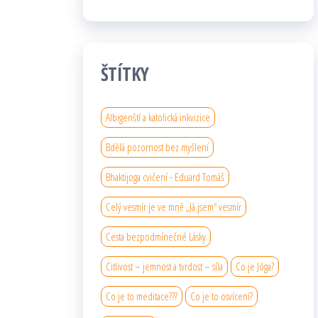
ŠTÍTKY
Albigenští a katolická inkvizice
Bdělá pozornost bez myšlení
Bhaktijoga cvičení - Eduard Tomáš
Celý vesmír je ve mně „Já jsem“ vesmír
Cesta bezpodmínečné Lásky
Citlivost – jemnost a tvrdost – síla
Co je Jóga?
Co je to meditace???
Co je to osvícení?