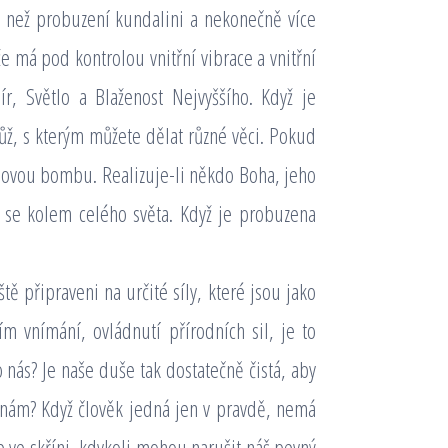
e než probuzení kundalini a nekonečně více
že má pod kontrolou vnitřní vibrace a vnitřní
ír, Světlo a Blaženost Nejvyššího. Když je
ůž, s kterým můžete dělat různé věci. Pokud
movou bombu. Realizuje-li někdo Boha, jeho
 se kolem celého světa. Když je probuzena
 připraveni na určité síly, které jsou jako
 vnímání, ovládnutí přírodních sil, je to
 nás? Je naše duše tak dostatečně čistá, aby
i nám? Když člověk jedná jen v pravdě, nemá
ce ve skříni, kdykoli mohou narušit náš pevný