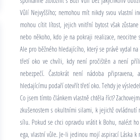
spontánně ztotožnit s Boží Vůlí bez jakýchkoliv obtíž
Vůlí Nejvyššího; nemohou mít nikdy svou vlastní indi
mohou cítit lítost, jejich vnitřní bytost však zůst
nebo někoho, kdo je na pokraji realizace, neocitne se
Ale pro běžného hledajícího, který se právě vydal na
třetí oko ve chvíli, kdy není pročištěn a není př
nebezpečí. Častokrát není nádoba připravena,
hledajícímu podaří otevřít třetí oko. Tehdy je výsledek
Co jsem tímto článkem vlastně chtěla říct? Zachove
zkušenostem s okultními silami, k jejichž ovládnut
sílu. Pokud se chci opravdu vrátit k Bohu, nalézt h
ega, vlastní vůle. Je-li jedinou mojí aspirací Láska 