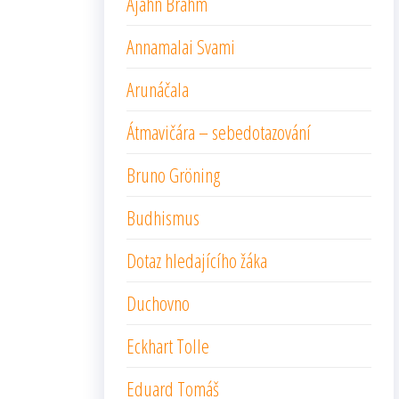
Ajahn Brahm
Annamalai Svami
Arunáčala
Átmavičára – sebedotazování
Bruno Gröning
Budhismus
Dotaz hledajícího žáka
Duchovno
Eckhart Tolle
Eduard Tomáš