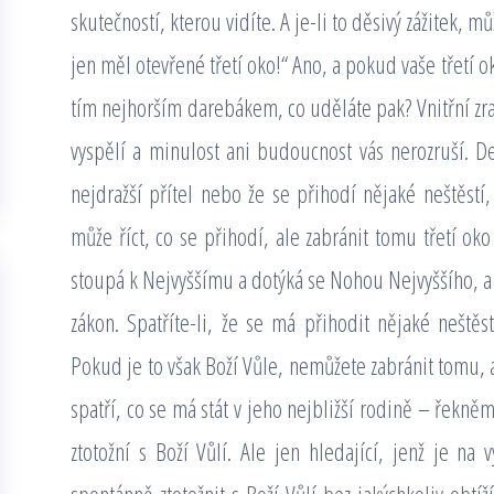
skutečností, kterou vidíte. A je-li to děsivý zážitek, 
jen měl otevřené třetí oko!“ Ano, a pokud vaše třetí ok
tím nejhorším darebákem, co uděláte pak? Vnitřní zra
vyspělí a minulost ani budoucnost vás nerozruší. D
nejdražší přítel nebo že se přihodí nějaké neštěstí
může říct, co se přihodí, ale zabránit tomu třetí oko
stoupá k Nejvyššímu a dotýká se Nohou Nejvyššího, a j
zákon. Spatříte-li, že se má přihodit nějaké neštěst
Pokud je to však Boží Vůle, nemůžete zabránit tomu, a
spatří, co se má stát v jeho nejbližší rodině – řekn
ztotožní s Boží Vůlí. Ale jen hledající, jenž je n