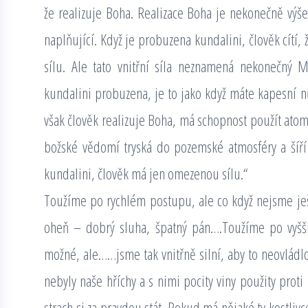
že realizuje Boha. Realizace Boha je nekonečně výš
naplňující. Když je probuzena kundalini, člověk cítí, 
sílu. Ale tato vnitřní síla neznamená nekonečný M
kundalini probuzena, je to jako když máte kapesní n
však člověk realizuje Boha, má schopnost použít ato
božské vědomí tryská do pozemské atmosféry a šíří
kundalini, člověk má jen omezenou sílu.“
Toužíme po rychlém postupu, ale co když nejsme ještě
oheň – dobrý sluha, špatný pán….Toužíme po vyšším
možné, ale……jsme tak vnitřně silní, aby to neovládlo
nebyly naše hříchy a s nimi pocity viny použity prot
strach si za pravdou stát. Pokud má nějaké ty kostliv