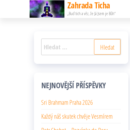
Zahrada Ticha
Přeskočit
„Buď tich a věz, že Já Jsem je Bůh“
na
obsah
Vyhledávání
NEJNOVĚJŠÍ PŘÍSPĚVKY
Sri Brahmam Praha 2026
Každý náš skutek chvěje Vesmírem