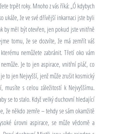
můžete trpět roky. Mnoho z vás říká: „Ó kdybych
o ukáže, že ve své dřívější inkarnaci jste byli
k by měl být otevřen, jen pokud jste vnitřně
ejme tomu, že se dozvíte, že má zemřít váš
, kterému nemůžete zabránit. Třetí oko vám
 nemůže. Je to jen aspirace, vnitřní pláč, co
e to jen Nejvyšší, jenž může zrušit kosmický
í, musíte s celou záležitostí k Nejvyššímu.
by se to stalo. Když velký duchovní hledající
ěme, že někdo zemře – tehdy se sám okamžitě
a vysoké úrovni aspirace, se může vědomě a