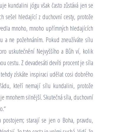
je kundalini jógu však často zůstává jen se
 sešel hledající z duchovní cesty, protože
 odvedla mnoho, mnoho upřímných hledajících
bou a ne požehnáním. Pokud zneužíváte sílu
 pro uskutečnění Nejvyššího a Bůh ví, kolik
ou cestu. Z devadesáti devíti procent je síla
 tehdy získáte inspiraci udělat cosi dobrého
ádu, kteří nemají sílu kundalini, protože
ž je mnohem silnější. Skutečná síla, duchovní
o.“
 postojem; starají se jen o Boha, pravdu,
hledají, že tato cesta je velmi suchá. Vidí, že