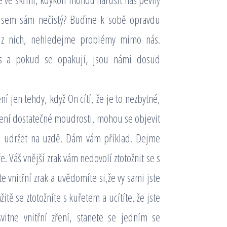
ž jsem sám nečistý? Buďme k sobě opravdu
 z nich, nehledejme problémy mimo nás.
ás a pokud se opakují, jsou námi dosud
í jen tehdy, když On cítí, že je to nezbytné,
e není dostatečné moudrosti, mohou se objevit
te udržet na uzdě. Dám vám příklad. Dejme
. Váš vnější zrak vám nedovolí ztotožnit se s
vnitřní zrak a uvědomíte si,že vy sami jste
 se ztotožníte s kuřetem a ucítíte, že jste
svitne vnitřní zření, stanete se jedním se