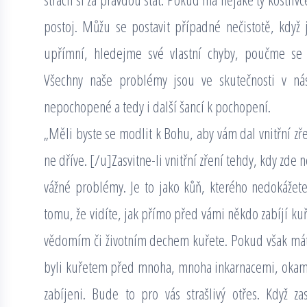
postoj. Můžu se postavit případné nečistotě, kdy
upřímní, hledejme své vlastní chyby, poučme se
Všechny naše problémy jsou ve skutečnosti v n
nepochopené a tedy i další šancí k pochopení.
„Měli byste se modlit k Bohu, aby vám dal vnitřní zřen
ne dříve. [/u]Zasvitne-li vnitřní zření tehdy, kdy zd
vážné problémy. Je to jako kůň, kterého nedokáže
tomu, že vidíte, jak přímo před vámi někdo zabíjí kuře
vědomím či životním dechem kuřete. Pokud však máte 
byli kuřetem před mnoha, mnoha inkarnacemi, okamžitě
zabíjeni. Bude to pro vás strašlivý otřes. Když za