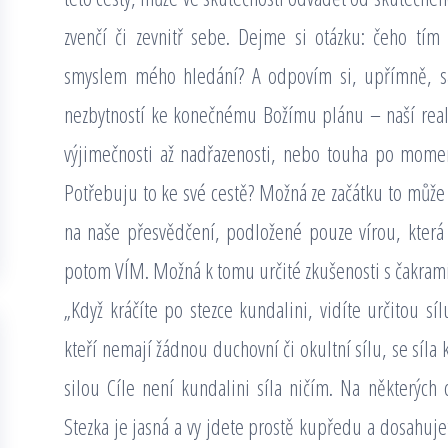
zvenčí či zevnitř sebe. Dejme si otázku: čeho tí
smyslem mého hledání? A odpovím si, upřímně, s
nezbytností ke konečnému Božímu plánu – naší reali
výjimečnosti až nadřazenosti, nebo touha po momen
Potřebuju to ke své cestě? Možná ze začátku to může
na naše přesvědčení, podložené pouze vírou, která 
potom VÍM. Možná k tomu určité zkušenosti s čakrami
„Když kráčíte po stezce kundalini, vidíte určitou sí
kteří nemají žádnou duchovní či okultní sílu, se síla
silou Cíle není kundalini síla ničím. Na některých c
Stezka je jasná a vy jdete prostě kupředu a dosahuje