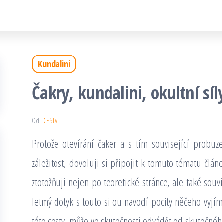
Kundalini
Čakry, kundalini, okultní síl
Od
CESTA
Protože otevírání čaker a s tím související probuze
záležitost, dovoluji si připojit k tomuto tématu člán
ztotožňuji nejen po teoretické stránce, ale také souv
letmý dotyk s touto silou navodí pocity něčeho vyjím
této cesty, může ve skutečnosti odvádět od skutečného