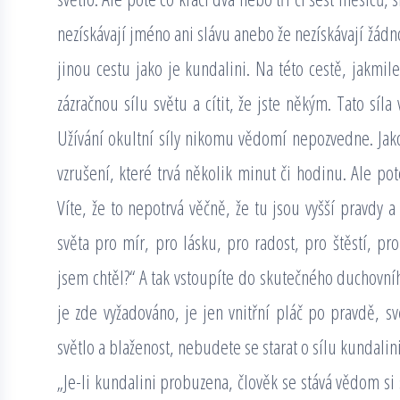
nezískávají jméno ani slávu anebo že nezískávají žádno
jinou cestu jako je kundalini. Na této cestě, jakmil
zázračnou sílu světu a cítit, že jste někým. Tato síl
Užívání okultní síly nikomu vědomí nepozvedne. Jako 
vzrušení, které trvá několik minut či hodinu. Ale poté 
Víte, že to nepotrvá věčně, že tu jsou vyšší pravdy a 
světa pro mír, pro lásku, pro radost, pro štěstí, pr
jsem chtěl?“ A tak vstoupíte do skutečného duchovníh
je zde vyžadováno, je jen vnitřní pláč po pravdě, sv
světlo a blaženost, nebudete se starat o sílu kundalini
„Je-li kundalini probuzena, člověk se stává vědom si 