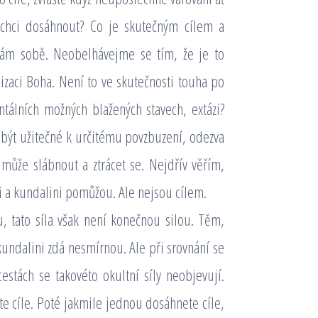
m chci dosáhnout? Co je skutečným cílem a
ám sobě. Neobelhávejme se tím, že je to
zaci Boha. Není to ve skutečnosti touha po
tálních možných blažených stavech, extázi?
 být užitečné k určitému povzbuzení, odezva
může slábnout a ztrácet se. Nejdřív věřím,
 a kundalini pomůžou. Ale nejsou cílem.
lu, tato síla však není konečnou silou. Těm,
 kundalini zdá nesmírnou. Ale při srovnání se
estách se takovéto okultní síly neobjevují.
te cíle. Poté jakmile jednou dosáhnete cíle,