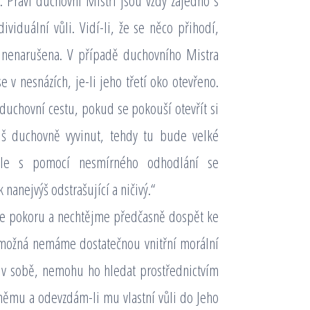
í. Praví duchovní Mistři jsou vždy zajedno s
viduální vůli. Vidí-li, že se něco přihodí,
ane nenarušena. V případě duchovního Mistra
 v nesnázích, je-li jeho třetí oko otevřeno.
 duchovní cestu, pokud se pokouší otevřít si
íliš duchovně vyvinut, tehdy tu bude velké
 ale s pomocí nesmírného odhodlání se
 nanejvýš odstrašující a ničivý.“
jme pokoru a nechtějme předčasně dospět ke
í možná nemáme dostatečnou vnitřní morální
o v sobě, nemohu ho hledat prostřednictvím
k němu a odevzdám-li mu vlastní vůli do Jeho