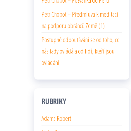
Petr Chobot – Pozvánka do Peru
Petr Chobot – Předmluva k meditaci
na podporu obránců Země (1)
Postupné odpoutávání se od toho, co
nás tady ovládá a od lidí, kteří jsou
ovládáni
RUBRIKY
Adams Robert