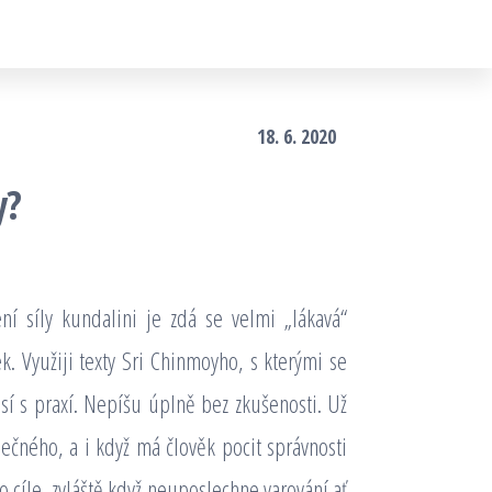
18. 6. 2020
y?
ní síly kundalini je zdá se velmi „lákavá“
ek. Využiji texty Sri Chinmoyho, s kterými se
isí s praxí. Nepíšu úplně bez zkušenosti. Už
ečného, a i když má člověk pocit správnosti
 cíle, zvláště když neuposlechne varování ať